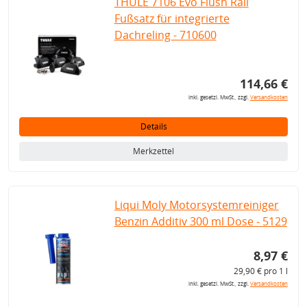
THULE 7106 Evo Flush Rail
Fußsatz für integrierte
Dachreling - 710600
114,66 €
inkl. gesetzl. MwSt., zzgl.
Versandkosten
Details
Merkzettel
Liqui Moly Motorsystemreiniger
Benzin Additiv 300 ml Dose - 5129
8,97 €
29,90 € pro 1 l
inkl. gesetzl. MwSt., zzgl.
Versandkosten