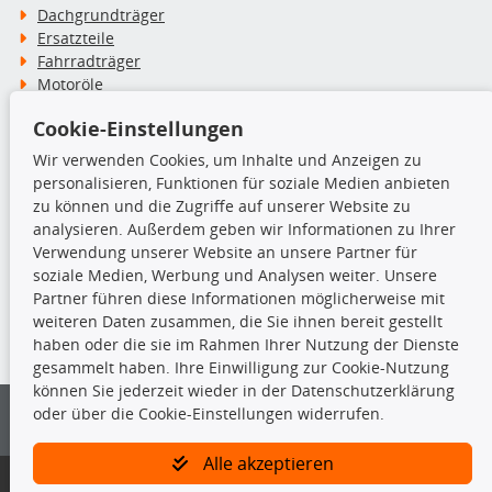
Dachgrundträger
Ersatzteile
Fahrradträger
Motoröle
Pflege- & Wartungsmittel
Cookie-Einstellungen
Schneeketten
Wir verwenden Cookies, um Inhalte und Anzeigen zu
personalisieren, Funktionen für soziale Medien anbieten
TecDoc Inside
zu können und die Zugriffe auf unserer Website zu
analysieren. Außerdem geben wir Informationen zu Ihrer
Verwendung unserer Website an unsere Partner für
soziale Medien, Werbung und Analysen weiter. Unsere
Partner führen diese Informationen möglicherweise mit
Die hier angezeigten Daten insbesondere die gesamte Datenbank dürfen
weiteren Daten zusammen, die Sie ihnen bereit gestellt
nicht kopiert werden.
haben oder die sie im Rahmen Ihrer Nutzung der Dienste
gesammelt haben. Ihre Einwilligung zur Cookie-Nutzung
Es ist zu unterlassen, die Daten oder die gesamte Datenbank ohne
können Sie jederzeit wieder in der Datenschutzerklärung
vorherige Zustimmung von TecDoc zu vervielfältigen, zu verbreiten
oder über die Cookie-Einstellungen widerrufen.
und/oder diese Handlungen durch Dritte ausführen zu lassen. Ein
Zuwiderhandeln stellt eine Urheberrechtsverletzung dar und wird verfolgt.
Alle akzeptieren
Bitte prüfen Sie, ob das über unseren Onlineshop identifizierte Ersatzteil
auch tatsächlich dem gesuchten Ersatzteil entspricht.