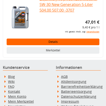
5W-30 New Generation 5-Liter
504.00 507.00 -3707
47,01 €
9,40 € pro 1 l
inkl. gesetzl. MwSt., zzgl.
Versandkosten
Details
Merkzettel
Kundenservice
Informationen
Blog
AGB
Wiki
Altölentsorgung
FAQ
Barrierefreiheitserklärung
Kontakt
Batterieentsorgung
Mein Konto
Datenschutzerklärung
Mein Merkzettel
Impressum