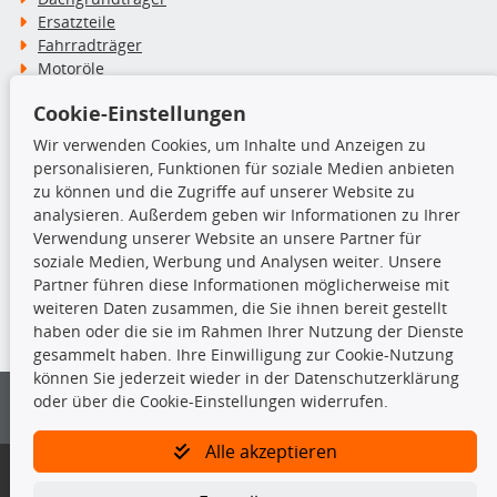
Ersatzteile
Fahrradträger
Motoröle
Pflege- & Wartungsmittel
Cookie-Einstellungen
Schneeketten
Wir verwenden Cookies, um Inhalte und Anzeigen zu
personalisieren, Funktionen für soziale Medien anbieten
TecDoc Inside
zu können und die Zugriffe auf unserer Website zu
analysieren. Außerdem geben wir Informationen zu Ihrer
Verwendung unserer Website an unsere Partner für
soziale Medien, Werbung und Analysen weiter. Unsere
Partner führen diese Informationen möglicherweise mit
Die hier angezeigten Daten insbesondere die gesamte Datenbank dürfen
weiteren Daten zusammen, die Sie ihnen bereit gestellt
nicht kopiert werden.
haben oder die sie im Rahmen Ihrer Nutzung der Dienste
gesammelt haben. Ihre Einwilligung zur Cookie-Nutzung
Es ist zu unterlassen, die Daten oder die gesamte Datenbank ohne
können Sie jederzeit wieder in der Datenschutzerklärung
vorherige Zustimmung von TecDoc zu vervielfältigen, zu verbreiten
oder über die Cookie-Einstellungen widerrufen.
und/oder diese Handlungen durch Dritte ausführen zu lassen. Ein
Zuwiderhandeln stellt eine Urheberrechtsverletzung dar und wird verfolgt.
Alle akzeptieren
Bitte prüfen Sie, ob das über unseren Onlineshop identifizierte Ersatzteil
auch tatsächlich dem gesuchten Ersatzteil entspricht.