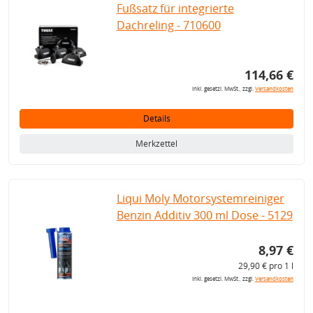
Fußsatz für integrierte
Dachreling - 710600
114,66 €
inkl. gesetzl. MwSt., zzgl.
Versandkosten
Details
Merkzettel
Liqui Moly Motorsystemreiniger
Benzin Additiv 300 ml Dose - 5129
8,97 €
29,90 € pro 1 l
inkl. gesetzl. MwSt., zzgl.
Versandkosten