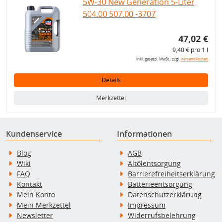
5W-30 New Generation 5-Liter
504.00 507.00 -3707
47,02 €
9,40 € pro 1 l
inkl. gesetzl. MwSt., zzgl.
Versandkosten
Details
Merkzettel
Kundenservice
Informationen
Blog
AGB
Wiki
Altölentsorgung
FAQ
Barrierefreiheitserklärung
Kontakt
Batterieentsorgung
Mein Konto
Datenschutzerklärung
Mein Merkzettel
Impressum
Newsletter
Widerrufsbelehrung