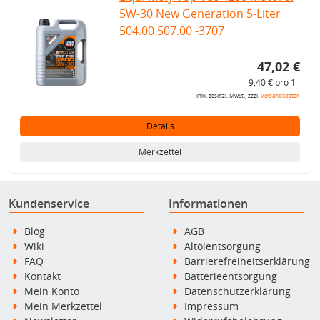
5W-30 New Generation 5-Liter
504.00 507.00 -3707
47,02 €
9,40 € pro 1 l
inkl. gesetzl. MwSt., zzgl.
Versandkosten
Details
Merkzettel
Kundenservice
Informationen
Blog
AGB
Wiki
Altölentsorgung
FAQ
Barrierefreiheitserklärung
Kontakt
Batterieentsorgung
Mein Konto
Datenschutzerklärung
Mein Merkzettel
Impressum