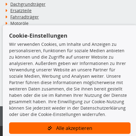
Dachgrundträger
Ersatzteile
Fahrradträger
Motoröle
Pflege- & Wartungsmittel
Cookie-Einstellungen
Schneeketten
Wir verwenden Cookies, um Inhalte und Anzeigen zu
personalisieren, Funktionen für soziale Medien anbieten
TecDoc Inside
zu können und die Zugriffe auf unserer Website zu
analysieren. Außerdem geben wir Informationen zu Ihrer
Verwendung unserer Website an unsere Partner für
soziale Medien, Werbung und Analysen weiter. Unsere
Partner führen diese Informationen möglicherweise mit
Die hier angezeigten Daten insbesondere die gesamte Datenbank dürfen
weiteren Daten zusammen, die Sie ihnen bereit gestellt
nicht kopiert werden.
haben oder die sie im Rahmen Ihrer Nutzung der Dienste
gesammelt haben. Ihre Einwilligung zur Cookie-Nutzung
Es ist zu unterlassen, die Daten oder die gesamte Datenbank ohne
können Sie jederzeit wieder in der Datenschutzerklärung
vorherige Zustimmung von TecDoc zu vervielfältigen, zu verbreiten
oder über die Cookie-Einstellungen widerrufen.
und/oder diese Handlungen durch Dritte ausführen zu lassen. Ein
Zuwiderhandeln stellt eine Urheberrechtsverletzung dar und wird verfolgt.
Alle akzeptieren
Bitte prüfen Sie, ob das über unseren Onlineshop identifizierte Ersatzteil
auch tatsächlich dem gesuchten Ersatzteil entspricht.