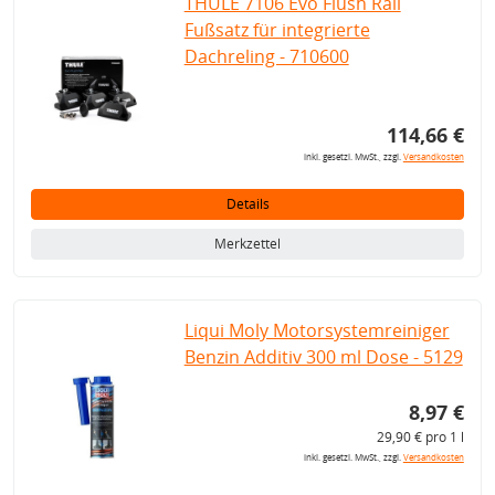
THULE 7106 Evo Flush Rail
Fußsatz für integrierte
Dachreling - 710600
114,66 €
inkl. gesetzl. MwSt., zzgl.
Versandkosten
Details
Merkzettel
Liqui Moly Motorsystemreiniger
Benzin Additiv 300 ml Dose - 5129
8,97 €
29,90 € pro 1 l
inkl. gesetzl. MwSt., zzgl.
Versandkosten