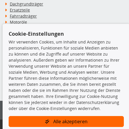
Dachgrundträger
Ersatzteile
Fahrradträger
Motoröle
Pflege- & Wartungsmittel
Cookie-Einstellungen
Schneeketten
Wir verwenden Cookies, um Inhalte und Anzeigen zu
personalisieren, Funktionen für soziale Medien anbieten
TecDoc Inside
zu können und die Zugriffe auf unserer Website zu
analysieren. Außerdem geben wir Informationen zu Ihrer
Verwendung unserer Website an unsere Partner für
soziale Medien, Werbung und Analysen weiter. Unsere
Partner führen diese Informationen möglicherweise mit
Die hier angezeigten Daten insbesondere die gesamte Datenbank dürfen
weiteren Daten zusammen, die Sie ihnen bereit gestellt
nicht kopiert werden.
haben oder die sie im Rahmen Ihrer Nutzung der Dienste
gesammelt haben. Ihre Einwilligung zur Cookie-Nutzung
Es ist zu unterlassen, die Daten oder die gesamte Datenbank ohne
können Sie jederzeit wieder in der Datenschutzerklärung
vorherige Zustimmung von TecDoc zu vervielfältigen, zu verbreiten
oder über die Cookie-Einstellungen widerrufen.
und/oder diese Handlungen durch Dritte ausführen zu lassen. Ein
Zuwiderhandeln stellt eine Urheberrechtsverletzung dar und wird verfolgt.
Alle akzeptieren
Bitte prüfen Sie, ob das über unseren Onlineshop identifizierte Ersatzteil
auch tatsächlich dem gesuchten Ersatzteil entspricht.