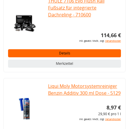
THULE 7106 Evo Flush Rail
Fußsatz für integrierte
Dachreling - 710600
114,66 €
inkl. gesetzl. MwSt., zzgl.
Versandkosten
Details
Merkzettel
Liqui Moly Motorsystemreiniger
Benzin Additiv 300 ml Dose - 5129
8,97 €
29,90 € pro 1 l
inkl. gesetzl. MwSt., zzgl.
Versandkosten