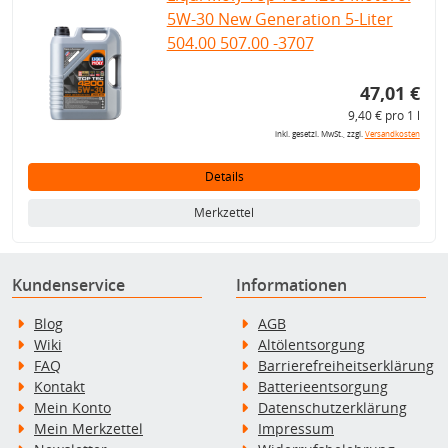
5W-30 New Generation 5-Liter
504.00 507.00 -3707
47,01 €
9,40 € pro 1 l
inkl. gesetzl. MwSt., zzgl.
Versandkosten
Details
Merkzettel
Kundenservice
Informationen
Blog
AGB
Wiki
Altölentsorgung
FAQ
Barrierefreiheitserklärung
Kontakt
Batterieentsorgung
Mein Konto
Datenschutzerklärung
Mein Merkzettel
Impressum