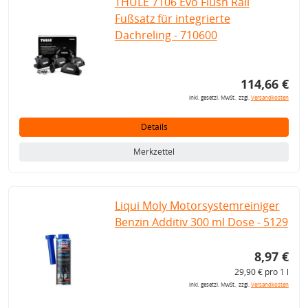
THULE 7106 Evo Flush Rail
Fußsatz für integrierte
Dachreling - 710600
114,66 €
inkl. gesetzl. MwSt., zzgl.
Versandkosten
Details
Merkzettel
Liqui Moly Motorsystemreiniger
Benzin Additiv 300 ml Dose - 5129
8,97 €
29,90 € pro 1 l
inkl. gesetzl. MwSt., zzgl.
Versandkosten