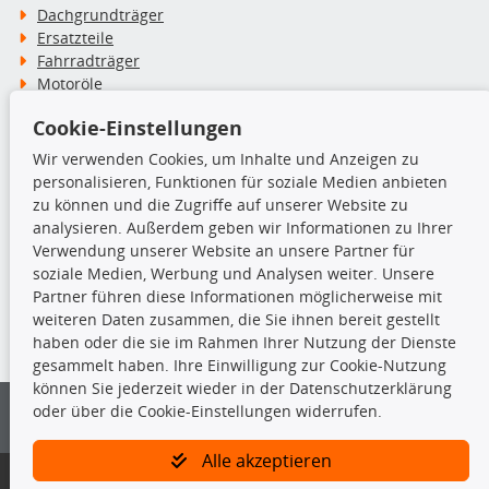
Dachgrundträger
Ersatzteile
Fahrradträger
Motoröle
Pflege- & Wartungsmittel
Cookie-Einstellungen
Schneeketten
Wir verwenden Cookies, um Inhalte und Anzeigen zu
personalisieren, Funktionen für soziale Medien anbieten
TecDoc Inside
zu können und die Zugriffe auf unserer Website zu
analysieren. Außerdem geben wir Informationen zu Ihrer
Verwendung unserer Website an unsere Partner für
soziale Medien, Werbung und Analysen weiter. Unsere
Partner führen diese Informationen möglicherweise mit
Die hier angezeigten Daten insbesondere die gesamte Datenbank dürfen
weiteren Daten zusammen, die Sie ihnen bereit gestellt
nicht kopiert werden.
haben oder die sie im Rahmen Ihrer Nutzung der Dienste
gesammelt haben. Ihre Einwilligung zur Cookie-Nutzung
Es ist zu unterlassen, die Daten oder die gesamte Datenbank ohne
können Sie jederzeit wieder in der Datenschutzerklärung
vorherige Zustimmung von TecDoc zu vervielfältigen, zu verbreiten
oder über die Cookie-Einstellungen widerrufen.
und/oder diese Handlungen durch Dritte ausführen zu lassen. Ein
Zuwiderhandeln stellt eine Urheberrechtsverletzung dar und wird verfolgt.
Alle akzeptieren
Bitte prüfen Sie, ob das über unseren Onlineshop identifizierte Ersatzteil
auch tatsächlich dem gesuchten Ersatzteil entspricht.