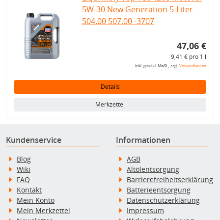
5W-30 New Generation 5-Liter
504.00 507.00 -3707
47,06 €
9,41 € pro 1 l
inkl. gesetzl. MwSt., zzgl.
Versandkosten
Details
Merkzettel
Kundenservice
Informationen
Blog
AGB
Wiki
Altölentsorgung
FAQ
Barrierefreiheitserklärung
Kontakt
Batterieentsorgung
Mein Konto
Datenschutzerklärung
Mein Merkzettel
Impressum