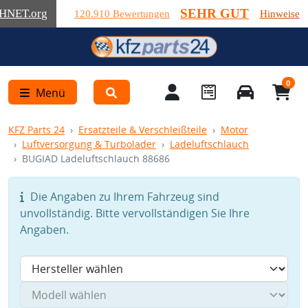
SEHR GUT
HNET
.org
120.910 Bewertungen
Hinweise
0
Menü
KFZ Parts 24
Ersatzteile & Verschleißteile
Motor
Luftversorgung & Turbolader
Ladeluftschlauch
BUGIAD Ladeluftschlauch 88686
Die Angaben zu Ihrem Fahrzeug sind
unvollständig. Bitte vervollständigen Sie Ihre
Angaben.