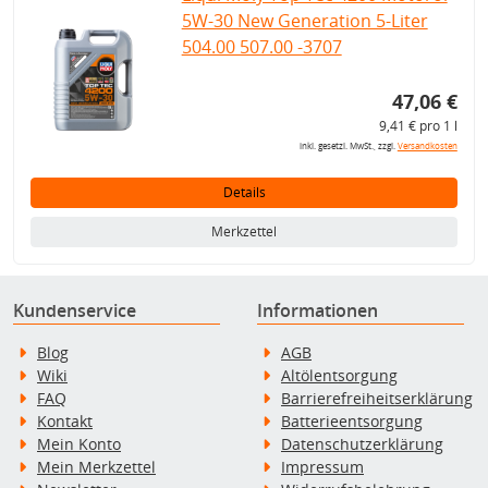
5W-30 New Generation 5-Liter
504.00 507.00 -3707
47,06 €
9,41 € pro 1 l
inkl. gesetzl. MwSt., zzgl.
Versandkosten
Details
Merkzettel
Kundenservice
Informationen
Blog
AGB
Wiki
Altölentsorgung
FAQ
Barrierefreiheitserklärung
Kontakt
Batterieentsorgung
Mein Konto
Datenschutzerklärung
Mein Merkzettel
Impressum