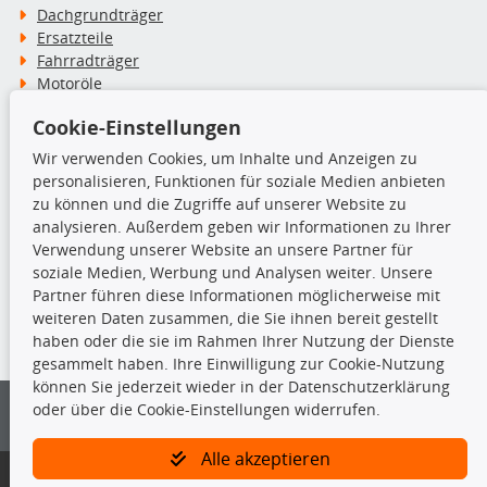
Dachgrundträger
Ersatzteile
Fahrradträger
Motoröle
Pflege- & Wartungsmittel
Cookie-Einstellungen
Schneeketten
Wir verwenden Cookies, um Inhalte und Anzeigen zu
personalisieren, Funktionen für soziale Medien anbieten
TecDoc Inside
zu können und die Zugriffe auf unserer Website zu
analysieren. Außerdem geben wir Informationen zu Ihrer
Verwendung unserer Website an unsere Partner für
soziale Medien, Werbung und Analysen weiter. Unsere
Partner führen diese Informationen möglicherweise mit
Die hier angezeigten Daten insbesondere die gesamte Datenbank dürfen
weiteren Daten zusammen, die Sie ihnen bereit gestellt
nicht kopiert werden.
haben oder die sie im Rahmen Ihrer Nutzung der Dienste
gesammelt haben. Ihre Einwilligung zur Cookie-Nutzung
Es ist zu unterlassen, die Daten oder die gesamte Datenbank ohne
können Sie jederzeit wieder in der Datenschutzerklärung
vorherige Zustimmung von TecDoc zu vervielfältigen, zu verbreiten
oder über die Cookie-Einstellungen widerrufen.
und/oder diese Handlungen durch Dritte ausführen zu lassen. Ein
Zuwiderhandeln stellt eine Urheberrechtsverletzung dar und wird verfolgt.
Alle akzeptieren
Bitte prüfen Sie, ob das über unseren Onlineshop identifizierte Ersatzteil
auch tatsächlich dem gesuchten Ersatzteil entspricht.