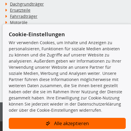
Dachgrundträger
Ersatzteile
Fahrradträger
Motoröle
Pflege- & Wartungsmittel
Cookie-Einstellungen
Schneeketten
Wir verwenden Cookies, um Inhalte und Anzeigen zu
personalisieren, Funktionen für soziale Medien anbieten
TecDoc Inside
zu können und die Zugriffe auf unserer Website zu
analysieren. Außerdem geben wir Informationen zu Ihrer
Verwendung unserer Website an unsere Partner für
soziale Medien, Werbung und Analysen weiter. Unsere
Partner führen diese Informationen möglicherweise mit
Die hier angezeigten Daten insbesondere die gesamte Datenbank dürfen
weiteren Daten zusammen, die Sie ihnen bereit gestellt
nicht kopiert werden.
haben oder die sie im Rahmen Ihrer Nutzung der Dienste
gesammelt haben. Ihre Einwilligung zur Cookie-Nutzung
Es ist zu unterlassen, die Daten oder die gesamte Datenbank ohne
können Sie jederzeit wieder in der Datenschutzerklärung
vorherige Zustimmung von TecDoc zu vervielfältigen, zu verbreiten
oder über die Cookie-Einstellungen widerrufen.
und/oder diese Handlungen durch Dritte ausführen zu lassen. Ein
Zuwiderhandeln stellt eine Urheberrechtsverletzung dar und wird verfolgt.
Alle akzeptieren
Bitte prüfen Sie, ob das über unseren Onlineshop identifizierte Ersatzteil
auch tatsächlich dem gesuchten Ersatzteil entspricht.