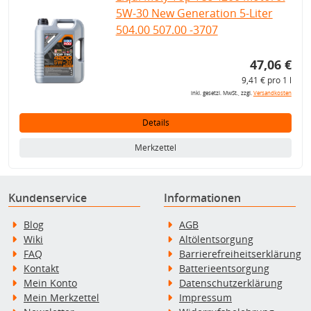
5W-30 New Generation 5-Liter
504.00 507.00 -3707
47,06 €
9,41 € pro 1 l
inkl. gesetzl. MwSt., zzgl.
Versandkosten
Details
Merkzettel
Kundenservice
Informationen
Blog
AGB
Wiki
Altölentsorgung
FAQ
Barrierefreiheitserklärung
Kontakt
Batterieentsorgung
Mein Konto
Datenschutzerklärung
Mein Merkzettel
Impressum