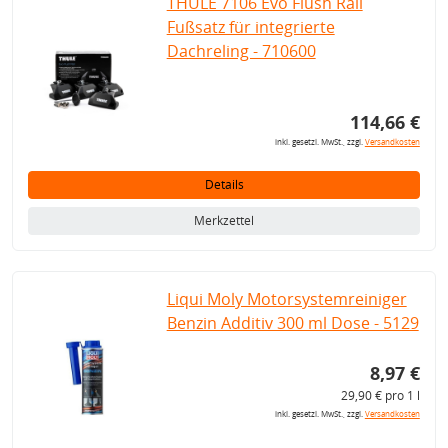
THULE 7106 Evo Flush Rail
Fußsatz für integrierte
Dachreling - 710600
114,66 €
inkl. gesetzl. MwSt., zzgl.
Versandkosten
Details
Merkzettel
Liqui Moly Motorsystemreiniger
Benzin Additiv 300 ml Dose - 5129
8,97 €
29,90 € pro 1 l
inkl. gesetzl. MwSt., zzgl.
Versandkosten