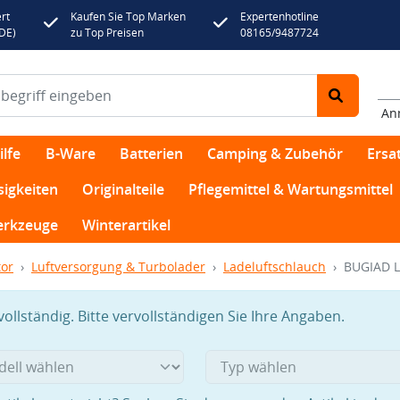
rt
Kaufen Sie Top Marken
Expertenhotline
(DE)
zu Top Preisen
08165/9487724
An
lfe
B-Ware
Batterien
Camping & Zubehör
Ersat
sigkeiten
Originalteile
Pflegemittel & Wartungsmittel
rkzeuge
Winterartikel
or
Luftversorgung & Turbolader
Ladeluftschlauch
BUGIAD L
llständig. Bitte vervollständigen Sie Ihre Angaben.