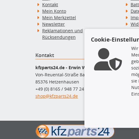
Kontakt
Bat
Mein Konto
Dat
Mein Merkzettel
Imp
Newsletter
Wid
Reklamationen und
Wid
Rücksendungen
Zah
Cookie-Einstellu
Wir
Kontakt
Top P
Med
geb
Dac
kfzparts24.de - Erwin Weber GmbH
soz
Dac
mög
Von-Reuental-Straße 8a
Ersa
sie
85376 Hetzenhausen
Fah
Nut
+49 (0) 8165 / 948 77 24
Mot
Ein
shop@kfzparts24.de
Pfl
Sch