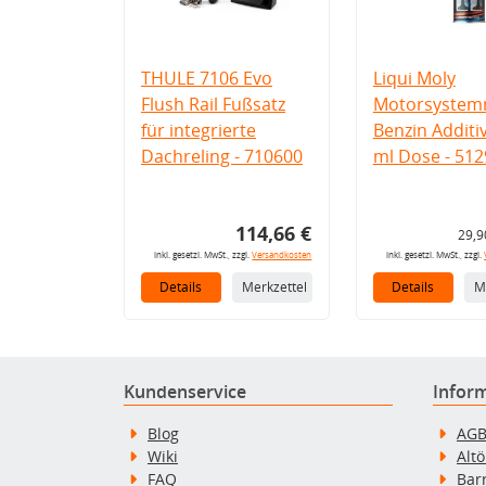
THULE 7106 Evo
Liqui Moly
Flush Rail Fußsatz
Motorsystemr
für integrierte
Benzin Additi
Dachreling - 710600
ml Dose - 512
114,66 €
29,9
inkl. gesetzl. MwSt., zzgl.
Versandkosten
inkl. gesetzl. MwSt., zzgl.
Details
Merkzettel
Details
M
Kundenservice
Infor
Blog
AG
Wiki
Alt
FAQ
Bar