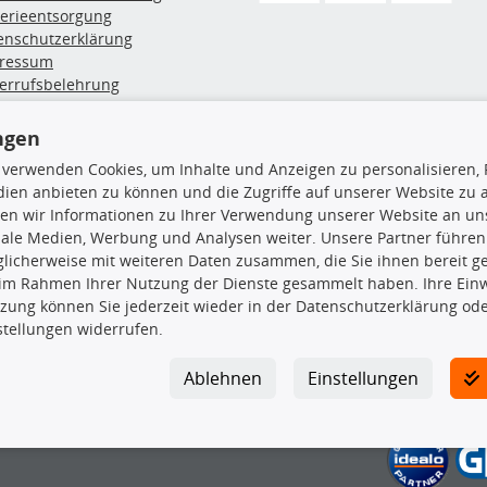
terieentsorgung
enschutzerklärung
ressum
errufsbelehrung
erruf des Vertrags
lung & Versand
ngen
 verwenden Cookies, um Inhalte und Anzeigen zu personalisieren, 
rodukte
TecDoc Inside
ien anbieten zu können und die Zugriffe auf unserer Website zu
en wir Informationen zu Ihrer Verwendung unserer Website an uns
hboxen
iale Medien, Werbung und Analysen weiter. Unsere Partner führen
hgrundträger
licherweise mit weiteren Daten zusammen, die Sie ihnen bereit ge
tzteile
 im Rahmen Ihrer Nutzung der Dienste gesammelt haben. Ihre Einwi
rradträger
zung können Sie jederzeit wieder in der Datenschutzerklärung ode
Die hier angezeigten Daten insbesond
oröle
stellungen widerrufen.
ege- & Wartungsmittel
Es ist zu unterlassen, die Daten ode
neeketten
TecDoc zu vervielfältigen, zu verbrei
Ablehnen
Einstellungen
lassen. Ein Zuwiderhandeln stellt eine
Bitte prüfen Sie, ob das über unseren O
gesuchten Ersatzteil entspricht.
Gegebenenfalls sind ergänzende Infor