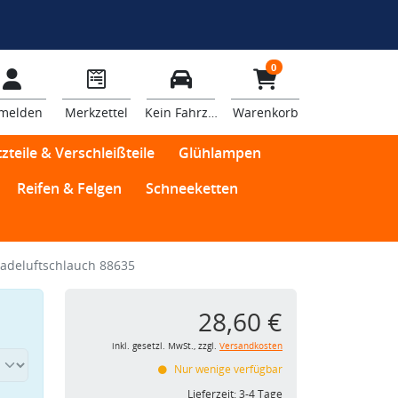
0
melden
Merkzettel
Kein Fahrzeug
Warenkorb
zteile & Verschleißteile
Glühlampen
Reifen & Felgen
Schneeketten
adeluftschlauch 88635
28,60 €
inkl. gesetzl. MwSt., zzgl.
Versandkosten
Nur wenige verfügbar
Lieferzeit:
3-4 Tage