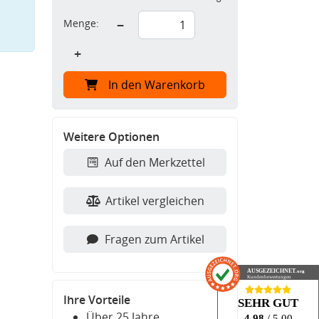
Menge:
−
+
In den Warenkorb
Weitere Optionen
Auf den Merkzettel
Artikel vergleichen
Fragen zum Artikel
AUSGEZEICHNET
.org
Kundenbewertungen
Ihre Vorteile
SEHR GUT
Über 25 Jahre
4.98
/ 5.00