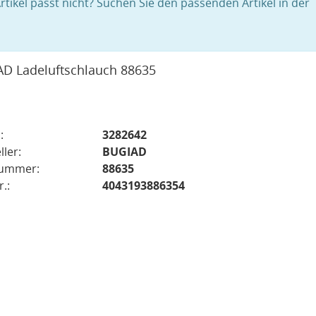
rtikel passt nicht? Suchen Sie den passenden Artikel in der
D Ladeluftschlauch 88635
:
3282642
ller:
BUGIAD
nummer:
88635
.:
4043193886354