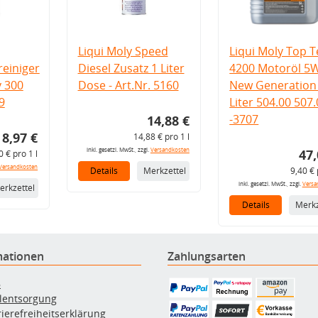
Liqui Moly Speed
Liqui Moly Top T
einiger
Diesel Zusatz 1 Liter
4200 Motoröl 5
v 300
Dose - Art.Nr. 5160
New Generation 
9
Liter 504.00 507
-3707
14,88 €
8,97 €
14,88 € pro 1 l
inkl. gesetzl. MwSt., zzgl.
Versandkosten
47,
0 € pro 1 l
Versandkosten
Details
Merkzettel
9,40 € 
inkl. gesetzl. MwSt., zzgl.
Versa
erkzettel
Details
Merkz
mationen
Zahlungsarten
B
ölentsorgung
rierefreiheitserklärung