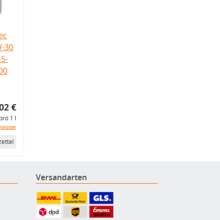
ec
W-30
5-
.00
02 €
pro 1 l
ndkosten
ettel
Versandarten