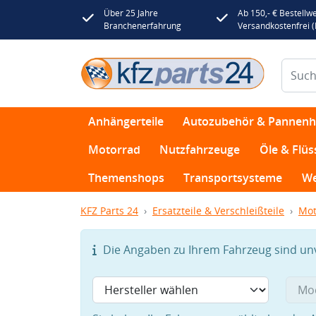
Über 25 Jahre
Ab 150,- € Bestellwe
Branchenerfahrung
Versandkostenfrei 
Anhängerteile
Autozubehör & Pannenhi
Motorrad
Nutzfahrzeuge
Öle & Flüs
Themenshops
Transportsysteme
We
KFZ Parts 24
Ersatzteile & Verschleißteile
Mot
Die Angaben zu Ihrem Fahrzeug sind unvo