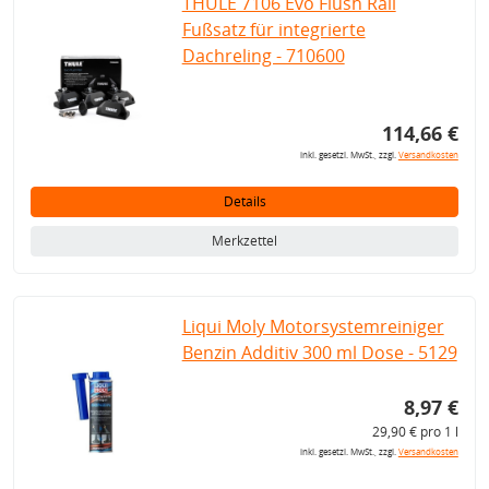
THULE 7106 Evo Flush Rail
Fußsatz für integrierte
Dachreling - 710600
114,66 €
inkl. gesetzl. MwSt., zzgl.
Versandkosten
Details
Merkzettel
Liqui Moly Motorsystemreiniger
Benzin Additiv 300 ml Dose - 5129
8,97 €
29,90 € pro 1 l
inkl. gesetzl. MwSt., zzgl.
Versandkosten