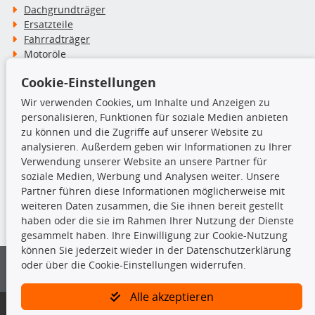
Dachgrundträger
Ersatzteile
Fahrradträger
Motoröle
Pflege- & Wartungsmittel
Cookie-Einstellungen
Schneeketten
Wir verwenden Cookies, um Inhalte und Anzeigen zu
personalisieren, Funktionen für soziale Medien anbieten
TecDoc Inside
zu können und die Zugriffe auf unserer Website zu
analysieren. Außerdem geben wir Informationen zu Ihrer
Verwendung unserer Website an unsere Partner für
soziale Medien, Werbung und Analysen weiter. Unsere
Partner führen diese Informationen möglicherweise mit
Die hier angezeigten Daten insbesondere die gesamte Datenbank dürfen
weiteren Daten zusammen, die Sie ihnen bereit gestellt
nicht kopiert werden.
haben oder die sie im Rahmen Ihrer Nutzung der Dienste
gesammelt haben. Ihre Einwilligung zur Cookie-Nutzung
Es ist zu unterlassen, die Daten oder die gesamte Datenbank ohne
können Sie jederzeit wieder in der Datenschutzerklärung
vorherige Zustimmung von TecDoc zu vervielfältigen, zu verbreiten
oder über die Cookie-Einstellungen widerrufen.
und/oder diese Handlungen durch Dritte ausführen zu lassen. Ein
Zuwiderhandeln stellt eine Urheberrechtsverletzung dar und wird verfolgt.
Alle akzeptieren
Bitte prüfen Sie, ob das über unseren Onlineshop identifizierte Ersatzteil
auch tatsächlich dem gesuchten Ersatzteil entspricht.