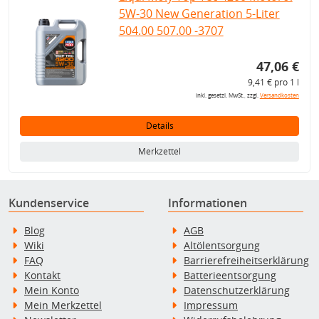
5W-30 New Generation 5-Liter
504.00 507.00 -3707
47,06 €
9,41 € pro 1 l
inkl. gesetzl. MwSt., zzgl.
Versandkosten
Details
Merkzettel
Kundenservice
Informationen
Blog
AGB
Wiki
Altölentsorgung
FAQ
Barrierefreiheitserklärung
Kontakt
Batterieentsorgung
Mein Konto
Datenschutzerklärung
Mein Merkzettel
Impressum