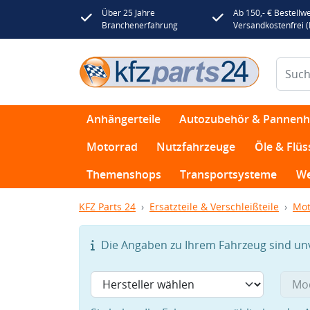
Über 25 Jahre
Ab 150,- € Bestellwe
Branchenerfahrung
Versandkostenfrei 
Anhängerteile
Autozubehör & Pannenhi
Motorrad
Nutzfahrzeuge
Öle & Flüs
Themenshops
Transportsysteme
We
KFZ Parts 24
Ersatzteile & Verschleißteile
Mot
Die Angaben zu Ihrem Fahrzeug sind unvo