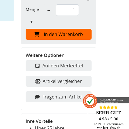
Menge:
−
+
In den Warenkorb
Weitere Optionen
Auf den Merkzettel
Artikel vergleichen
Fragen zum Artikel
AUSGEZEICHNET
.org
Kundenbewertungen
SEHR GUT
4.98
/ 5.00
Ihre Vorteile
120.910 Bewertungen
Über 25 Jahre
von hier, ebay.de