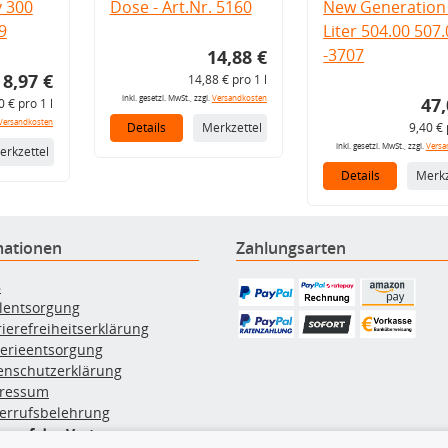
v 300
Dose - Art.Nr. 5160
New Generation 
9
Liter 504.00 507
-3707
14,88 €
8,97 €
14,88 € pro 1 l
inkl. gesetzl. MwSt., zzgl.
Versandkosten
47,
0 € pro 1 l
Versandkosten
Details
Merkzettel
9,40 € 
inkl. gesetzl. MwSt., zzgl.
Versa
erkzettel
Details
Merkz
mationen
Zahlungsarten
B
ölentsorgung
rierefreiheitserklärung
terieentsorgung
enschutzerklärung
ressum
errufsbelehrung
erruf des Vertrags