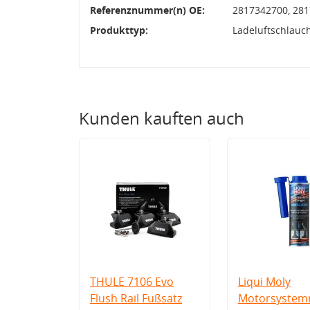
Referenznummer(n) OE:
2817342700, 28
Produkttyp:
Ladeluftschlauc
Kunden kauften auch
THULE 7106 Evo
Liqui Moly
Flush Rail Fußsatz
Motorsystemr