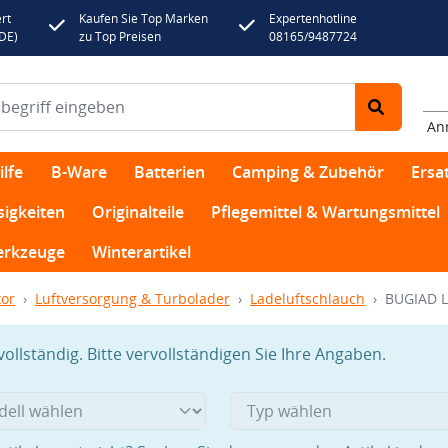
rt
Kaufen Sie Top Marken
Expertenhotline
(DE)
zu Top Preisen
08165/9487724
An
lfe
B-Ware
Batterien
Camping & Zubehör
Ersat
sigkeiten
Originalteile
Pflegemittel & Wartungsmittel
rkzeuge
Winterartikel
or
Luftversorgung & Turbolader
Ladeluftschlauch
BUGIAD L
llständig. Bitte vervollständigen Sie Ihre Angaben.