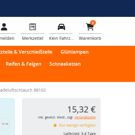
0
melden
Merkzettel
Kein Fahrzeug
Warenkorb
zteile & Verschleißteile
Glühlampen
Reifen & Felgen
Schneeketten
adeluftschlauch 88102
15,32 €
inkl. gesetzl. MwSt., zzgl.
Versandkosten
Nur wenige verfügbar
Lieferzeit:
3-4 Tage