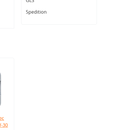
GLS
Spedition
ec
W-30