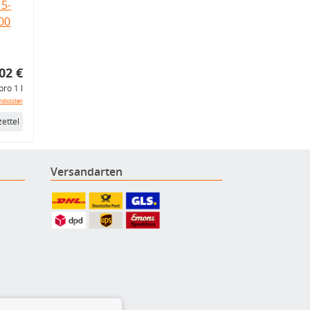
5-
.00
02 €
pro 1 l
ndkosten
ettel
Versandarten