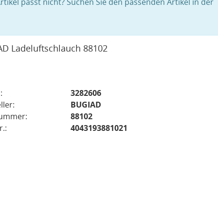
rtikel passt nicht? Suchen Sie den passenden Artikel in der
D Ladeluftschlauch 88102
:
3282606
ller:
BUGIAD
nummer:
88102
.:
4043193881021