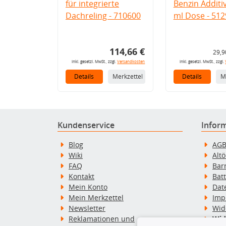
für integrierte
Benzin Additi
Dachreling - 710600
ml Dose - 512
114,66 €
29,9
inkl. gesetzl. MwSt., zzgl.
Versandkosten
inkl. gesetzl. MwSt., zzgl.
Details
Merkzettel
Details
M
Kundenservice
Infor
Blog
AG
Wiki
Alt
FAQ
Bar
Kontakt
Bat
Mein Konto
Dat
Mein Merkzettel
Imp
Newsletter
Wid
Reklamationen und
Wid