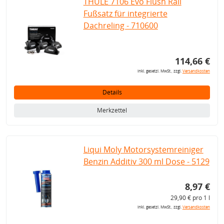
THULE 7106 Evo Flush Rail
Fußsatz für integrierte
Dachreling - 710600
114,66 €
inkl. gesetzl. MwSt., zzgl.
Versandkosten
Details
Merkzettel
Liqui Moly Motorsystemreiniger
Benzin Additiv 300 ml Dose - 5129
8,97 €
29,90 € pro 1 l
inkl. gesetzl. MwSt., zzgl.
Versandkosten