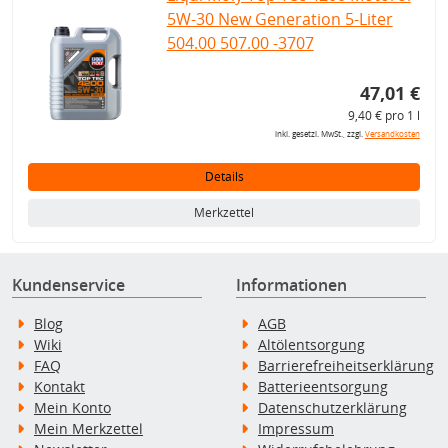
5W-30 New Generation 5-Liter
504.00 507.00 -3707
47,01 €
9,40 € pro 1 l
inkl. gesetzl. MwSt., zzgl.
Versandkosten
Details
Merkzettel
Kundenservice
Informationen
Blog
AGB
Wiki
Altölentsorgung
FAQ
Barrierefreiheitserklärung
Kontakt
Batterieentsorgung
Mein Konto
Datenschutzerklärung
Mein Merkzettel
Impressum