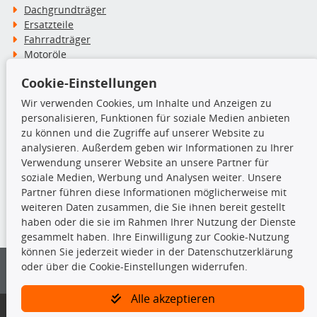
Dachgrundträger
Ersatzteile
Fahrradträger
Motoröle
Pflege- & Wartungsmittel
Cookie-Einstellungen
Schneeketten
Wir verwenden Cookies, um Inhalte und Anzeigen zu
personalisieren, Funktionen für soziale Medien anbieten
TecDoc Inside
zu können und die Zugriffe auf unserer Website zu
analysieren. Außerdem geben wir Informationen zu Ihrer
Verwendung unserer Website an unsere Partner für
soziale Medien, Werbung und Analysen weiter. Unsere
Partner führen diese Informationen möglicherweise mit
Die hier angezeigten Daten insbesondere die gesamte Datenbank dürfen
weiteren Daten zusammen, die Sie ihnen bereit gestellt
nicht kopiert werden.
haben oder die sie im Rahmen Ihrer Nutzung der Dienste
gesammelt haben. Ihre Einwilligung zur Cookie-Nutzung
Es ist zu unterlassen, die Daten oder die gesamte Datenbank ohne
können Sie jederzeit wieder in der Datenschutzerklärung
vorherige Zustimmung von TecDoc zu vervielfältigen, zu verbreiten
oder über die Cookie-Einstellungen widerrufen.
und/oder diese Handlungen durch Dritte ausführen zu lassen. Ein
Zuwiderhandeln stellt eine Urheberrechtsverletzung dar und wird verfolgt.
Alle akzeptieren
Bitte prüfen Sie, ob das über unseren Onlineshop identifizierte Ersatzteil
auch tatsächlich dem gesuchten Ersatzteil entspricht.