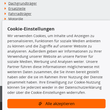
Dachgrundträger
Ersatzteile
Fahrradträger
Motoröle
Pflege- & Wartungsmittel
Cookie-Einstellungen
Schneeketten
Wir verwenden Cookies, um Inhalte und Anzeigen zu
personalisieren, Funktionen für soziale Medien anbieten
TecDoc Inside
zu können und die Zugriffe auf unserer Website zu
analysieren. Außerdem geben wir Informationen zu Ihrer
Verwendung unserer Website an unsere Partner für
soziale Medien, Werbung und Analysen weiter. Unsere
Partner führen diese Informationen möglicherweise mit
Die hier angezeigten Daten insbesondere die gesamte Datenbank dürfen
weiteren Daten zusammen, die Sie ihnen bereit gestellt
nicht kopiert werden.
haben oder die sie im Rahmen Ihrer Nutzung der Dienste
gesammelt haben. Ihre Einwilligung zur Cookie-Nutzung
Es ist zu unterlassen, die Daten oder die gesamte Datenbank ohne
können Sie jederzeit wieder in der Datenschutzerklärung
vorherige Zustimmung von TecDoc zu vervielfältigen, zu verbreiten
oder über die Cookie-Einstellungen widerrufen.
und/oder diese Handlungen durch Dritte ausführen zu lassen. Ein
Zuwiderhandeln stellt eine Urheberrechtsverletzung dar und wird verfolgt.
Alle akzeptieren
Bitte prüfen Sie, ob das über unseren Onlineshop identifizierte Ersatzteil
auch tatsächlich dem gesuchten Ersatzteil entspricht.