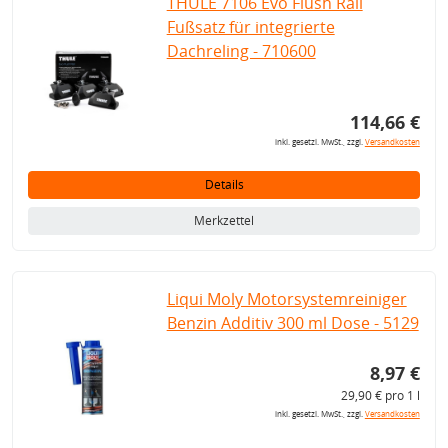
THULE 7106 Evo Flush Rail
Fußsatz für integrierte
Dachreling - 710600
114,66 €
inkl. gesetzl. MwSt., zzgl.
Versandkosten
Details
Merkzettel
Liqui Moly Motorsystemreiniger
Benzin Additiv 300 ml Dose - 5129
8,97 €
29,90 € pro 1 l
inkl. gesetzl. MwSt., zzgl.
Versandkosten