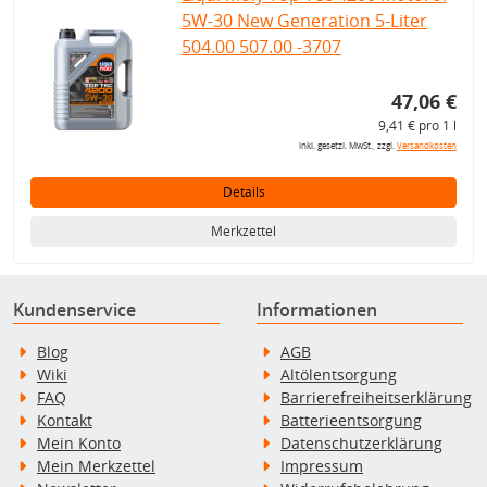
5W-30 New Generation 5-Liter
504.00 507.00 -3707
47,06 €
9,41 € pro 1 l
inkl. gesetzl. MwSt., zzgl.
Versandkosten
Details
Merkzettel
Kundenservice
Informationen
Blog
AGB
Wiki
Altölentsorgung
FAQ
Barrierefreiheitserklärung
Kontakt
Batterieentsorgung
Mein Konto
Datenschutzerklärung
Mein Merkzettel
Impressum