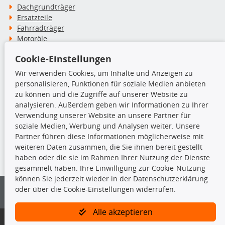
Dachgrundträger
Ersatzteile
Fahrradträger
Motoröle
Pflege- & Wartungsmittel
Cookie-Einstellungen
Schneeketten
Wir verwenden Cookies, um Inhalte und Anzeigen zu
personalisieren, Funktionen für soziale Medien anbieten
TecDoc Inside
zu können und die Zugriffe auf unserer Website zu
analysieren. Außerdem geben wir Informationen zu Ihrer
Verwendung unserer Website an unsere Partner für
soziale Medien, Werbung und Analysen weiter. Unsere
Partner führen diese Informationen möglicherweise mit
Die hier angezeigten Daten insbesondere die gesamte Datenbank dürfen
weiteren Daten zusammen, die Sie ihnen bereit gestellt
nicht kopiert werden.
haben oder die sie im Rahmen Ihrer Nutzung der Dienste
gesammelt haben. Ihre Einwilligung zur Cookie-Nutzung
Es ist zu unterlassen, die Daten oder die gesamte Datenbank ohne
können Sie jederzeit wieder in der Datenschutzerklärung
vorherige Zustimmung von TecDoc zu vervielfältigen, zu verbreiten
oder über die Cookie-Einstellungen widerrufen.
und/oder diese Handlungen durch Dritte ausführen zu lassen. Ein
Zuwiderhandeln stellt eine Urheberrechtsverletzung dar und wird verfolgt.
Alle akzeptieren
Bitte prüfen Sie, ob das über unseren Onlineshop identifizierte Ersatzteil
auch tatsächlich dem gesuchten Ersatzteil entspricht.