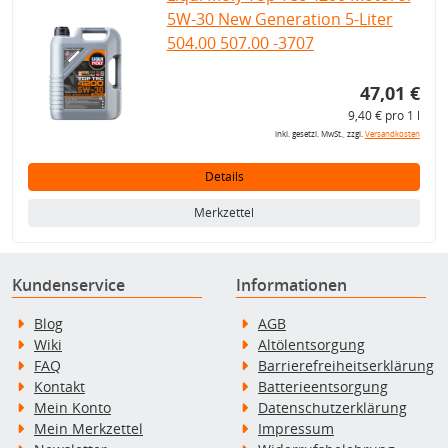
5W-30 New Generation 5-Liter
504.00 507.00 -3707
47,01 €
9,40 € pro 1 l
inkl. gesetzl. MwSt., zzgl.
Versandkosten
Details
Merkzettel
Kundenservice
Informationen
Blog
AGB
Wiki
Altölentsorgung
FAQ
Barrierefreiheitserklärung
Kontakt
Batterieentsorgung
Mein Konto
Datenschutzerklärung
Mein Merkzettel
Impressum