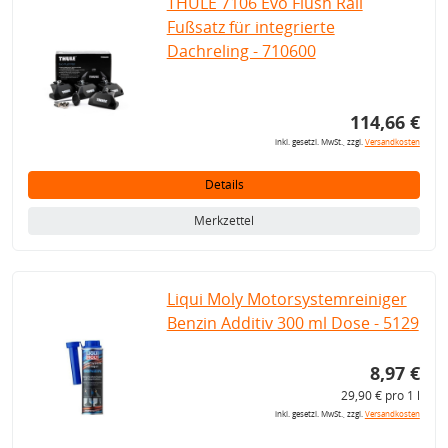
THULE 7106 Evo Flush Rail
Fußsatz für integrierte
Dachreling - 710600
114,66 €
inkl. gesetzl. MwSt., zzgl.
Versandkosten
Details
Merkzettel
Liqui Moly Motorsystemreiniger
Benzin Additiv 300 ml Dose - 5129
8,97 €
29,90 € pro 1 l
inkl. gesetzl. MwSt., zzgl.
Versandkosten