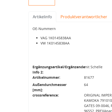
Artikelinfo
Produktverantwortlicher
OE-Nummern
VAG 1K0145838AA
VW 1K0145838AA
Ergänzungsartikel/Ergänzende
mit Schelle
Info 2:
Artikelnummer:
81677
Außendurchmesser
64
[mm]:
crossreference:
ORIGINAL IMPER
KAMOKA 7910103
GATES 09-0046,
96552, PREXApar