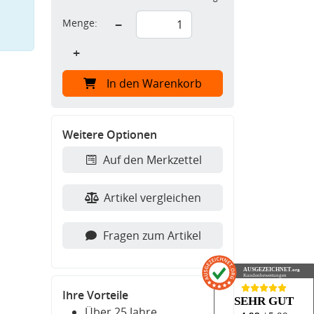
Menge:
−
+
In den Warenkorb
Weitere Optionen
Auf den Merkzettel
Artikel vergleichen
Fragen zum Artikel
AUSGEZEICHNET
.org
Kundenbewertungen
Ihre Vorteile
SEHR GUT
Über 25 Jahre