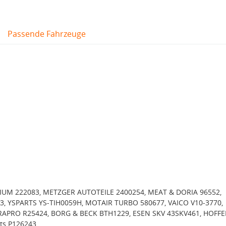
Passende Fahrzeuge
IUM 222083, METZGER AUTOTEILE 2400254, MEAT & DORIA 96552,
, YSPARTS YS-TIH0059H, MOTAIR TURBO 580677, VAICO V10-3770,
 RAPRO R25424, BORG & BECK BTH1229, ESEN SKV 43SKV461, HOFFE
ts P126243