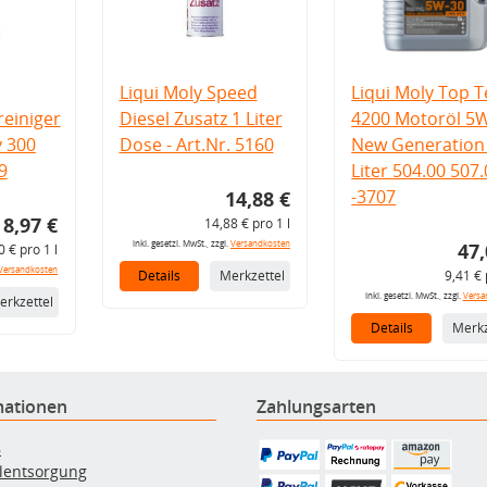
Liqui Moly Speed
Liqui Moly Top T
einiger
Diesel Zusatz 1 Liter
4200 Motoröl 5
v 300
Dose - Art.Nr. 5160
New Generation 
9
Liter 504.00 507
-3707
14,88 €
8,97 €
14,88 € pro 1 l
inkl. gesetzl. MwSt., zzgl.
Versandkosten
47,
0 € pro 1 l
Versandkosten
Details
Merkzettel
9,41 € 
inkl. gesetzl. MwSt., zzgl.
Versa
erkzettel
Details
Merkz
mationen
Zahlungsarten
B
ölentsorgung