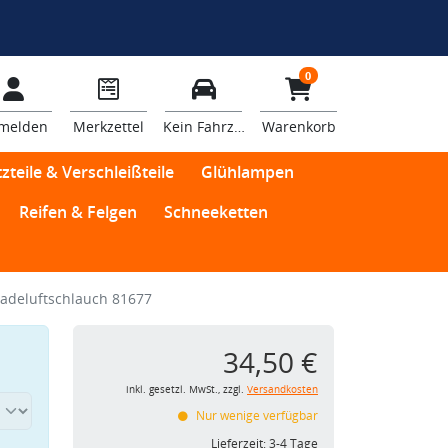
0
melden
Merkzettel
Kein Fahrzeug
Warenkorb
zteile & Verschleißteile
Glühlampen
Reifen & Felgen
Schneeketten
adeluftschlauch 81677
34,50 €
inkl. gesetzl. MwSt., zzgl.
Versandkosten
Nur wenige verfügbar
Lieferzeit:
3-4 Tage