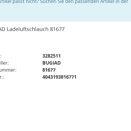
rtikel passt nicht? Suchen Sie den passenden Artikel in der
D Ladeluftschlauch 81677
:
3282511
ller:
BUGIAD
nummer:
81677
.:
4043193816771