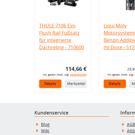
THULE 7106 Evo
Liqui Moly
Flush Rail Fußsatz
Motorsystemr
für integrierte
Benzin Additi
Dachreling - 710600
ml Dose - 512
114,66 €
29,9
inkl. gesetzl. MwSt., zzgl.
Versandkosten
inkl. gesetzl. MwSt., zzgl.
Details
Merkzettel
Details
M
Kundenservice
Infor
Blog
AG
Wiki
Alt