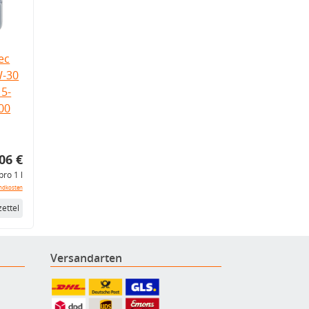
ec
W-30
5-
.00
06 €
pro 1 l
ndkosten
ettel
Versandarten