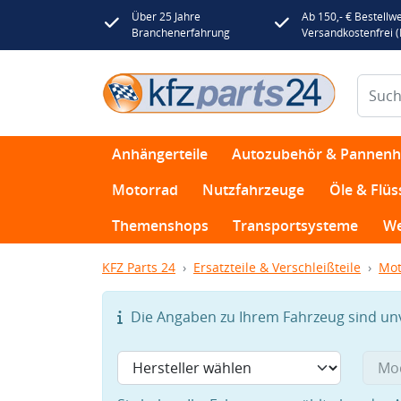
Über 25 Jahre
Ab 150,- € Bestellwe
Branchenerfahrung
Versandkostenfrei 
Anhängerteile
Autozubehör & Pannenhi
Motorrad
Nutzfahrzeuge
Öle & Flüs
Themenshops
Transportsysteme
We
KFZ Parts 24
Ersatzteile & Verschleißteile
Mot
Die Angaben zu Ihrem Fahrzeug sind unvo