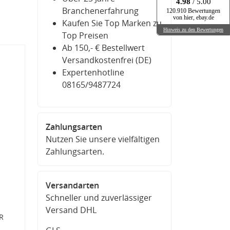
4.98
/ 5.00
Branchenerfahrung
120.910 Bewertungen
von hier, ebay.de
Kaufen Sie Top Marken zu
Hinweis zu den Bewertungen
Top Preisen
Ab 150,- € Bestellwert
Versandkostenfrei (DE)
Expertenhotline
08165/9487724
Zahlungsarten
Nutzen Sie unsere vielfältigen
Zahlungsarten.
Versandarten
Schneller und zuverlässiger
Versand DHL
R