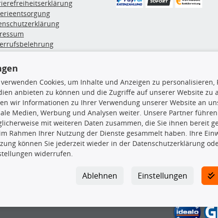
rierefreiheitserklärung
terieentsorgung
enschutzerklärung
ressum
errufsbelehrung
erruf des Vertrags
lung & Versand
ngen
 verwenden Cookies, um Inhalte und Anzeigen zu personalisieren, 
ien anbieten zu können und die Zugriffe auf unserer Website zu
rodukte
TecDoc Inside
en wir Informationen zu Ihrer Verwendung unserer Website an uns
hboxen
iale Medien, Werbung und Analysen weiter. Unsere Partner führen
hgrundträger
licherweise mit weiteren Daten zusammen, die Sie ihnen bereit ge
tzteile
 im Rahmen Ihrer Nutzung der Dienste gesammelt haben. Ihre Einwi
rradträger
zung können Sie jederzeit wieder in der Datenschutzerklärung ode
Die hier angezeigten Daten insbesond
oröle
stellungen widerrufen.
ege- & Wartungsmittel
Es ist zu unterlassen, die Daten ode
neeketten
TecDoc zu vervielfältigen, zu verbrei
Ablehnen
Einstellungen
lassen. Ein Zuwiderhandeln stellt eine
Bitte prüfen Sie, ob das über unseren O
gesuchten Ersatzteil entspricht.