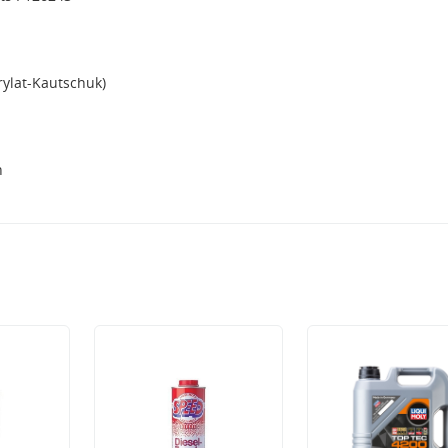
rylat-Kautschuk)
h