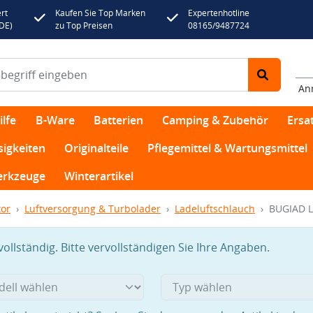
rt
Kaufen Sie Top Marken
Expertenhotline
(DE)
zu Top Preisen
08165/9487724
An
lfe
B-Ware
Batterien
Camping & Zubehör
Ersat
sigkeiten
Originalteile
Pflegemittel & Wartungsmittel
rkzeuge
Winterartikel
or
Luftversorgung & Turbolader
Ladeluftschlauch
BUGIAD L
llständig. Bitte vervollständigen Sie Ihre Angaben.