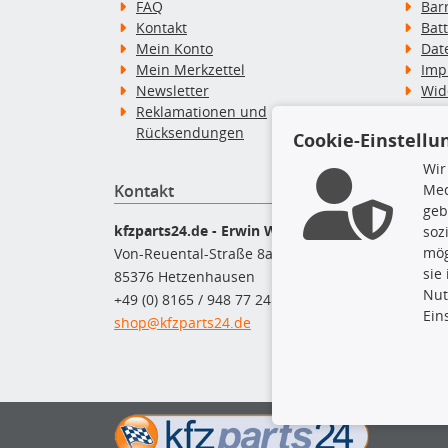
FAQ
Bar
Kontakt
Bat
Mein Konto
Dat
Mein Merkzettel
Imp
Newsletter
Wid
Reklamationen und
Wid
Rücksendungen
Zah
Cookie-Einstellu
Wir
Med
Kontakt
Top P
geb
Dac
kfzparts24.de - Erwin Weber GmbH
soz
Dac
mög
Von-Reuental-Straße 8a
Ersa
sie
85376 Hetzenhausen
Fah
Nut
+49 (0) 8165 / 948 77 24
Mot
Ein
shop@kfzparts24.de
Pfl
Sch