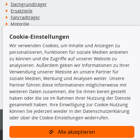
Dachgrundträger
Ersatzteile
Fahrradträger
Motoröle
Pflege- & Wartungsmittel
Cookie-Einstellungen
Schneeketten
Wir verwenden Cookies, um Inhalte und Anzeigen zu
personalisieren, Funktionen für soziale Medien anbieten
TecDoc Inside
zu können und die Zugriffe auf unserer Website zu
analysieren. Außerdem geben wir Informationen zu Ihrer
Verwendung unserer Website an unsere Partner für
soziale Medien, Werbung und Analysen weiter. Unsere
Partner führen diese Informationen möglicherweise mit
Die hier angezeigten Daten insbesondere die gesamte Datenbank dürfen
weiteren Daten zusammen, die Sie ihnen bereit gestellt
nicht kopiert werden.
haben oder die sie im Rahmen Ihrer Nutzung der Dienste
gesammelt haben. Ihre Einwilligung zur Cookie-Nutzung
Es ist zu unterlassen, die Daten oder die gesamte Datenbank ohne
können Sie jederzeit wieder in der Datenschutzerklärung
vorherige Zustimmung von TecDoc zu vervielfältigen, zu verbreiten
oder über die Cookie-Einstellungen widerrufen.
und/oder diese Handlungen durch Dritte ausführen zu lassen. Ein
Zuwiderhandeln stellt eine Urheberrechtsverletzung dar und wird verfolgt.
Alle akzeptieren
Bitte prüfen Sie, ob das über unseren Onlineshop identifizierte Ersatzteil
auch tatsächlich dem gesuchten Ersatzteil entspricht.