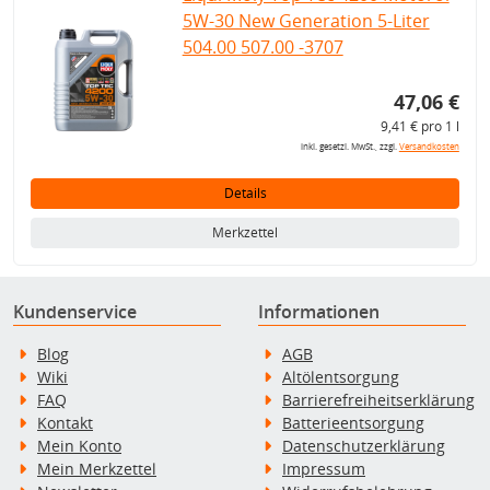
5W-30 New Generation 5-Liter
504.00 507.00 -3707
47,06 €
9,41 € pro 1 l
inkl. gesetzl. MwSt., zzgl.
Versandkosten
Details
Merkzettel
Kundenservice
Informationen
Blog
AGB
Wiki
Altölentsorgung
FAQ
Barrierefreiheitserklärung
Kontakt
Batterieentsorgung
Mein Konto
Datenschutzerklärung
Mein Merkzettel
Impressum