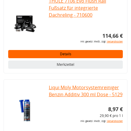
THULE 7106 Evo Flush Rail
Fußsatz für integrierte
Dachreling - 710600
114,66 €
inkl. gesetzl. MwSt., zzgl.
Versandkosten
Details
Merkzettel
Liqui Moly Motorsystemreiniger
Benzin Additiv 300 ml Dose - 5129
8,97 €
29,90 € pro 1 l
inkl. gesetzl. MwSt., zzgl.
Versandkosten