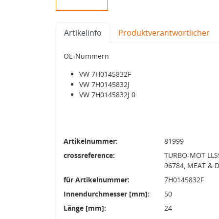
Artikelinfo
Produktverantwortlicher
OE-Nummern
VW 7H0145832F
VW 7H0145832J
VW 7H0145832J 0
Artikelnummer:
81999
crossreference:
TURBO-MOT LLS9
96784, MEAT & 
für Artikelnummer:
7H0145832F
Innendurchmesser [mm]:
50
Länge [mm]:
24