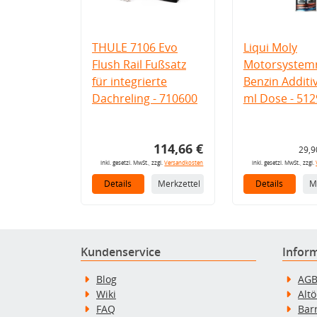
THULE 7106 Evo
Liqui Moly
Flush Rail Fußsatz
Motorsystemr
für integrierte
Benzin Additi
Dachreling - 710600
ml Dose - 512
114,66 €
29,9
inkl. gesetzl. MwSt., zzgl.
Versandkosten
inkl. gesetzl. MwSt., zzgl.
Details
Merkzettel
Details
M
Kundenservice
Infor
Blog
AG
Wiki
Alt
FAQ
Bar