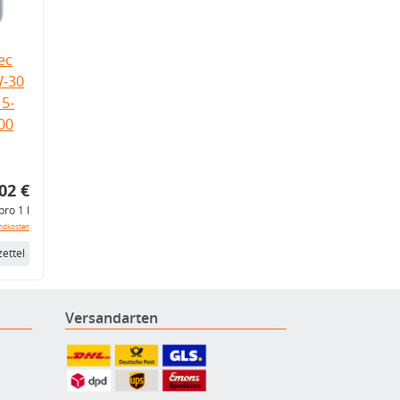
ec
W-30
5-
.00
02 €
pro 1 l
ndkosten
ettel
Versandarten