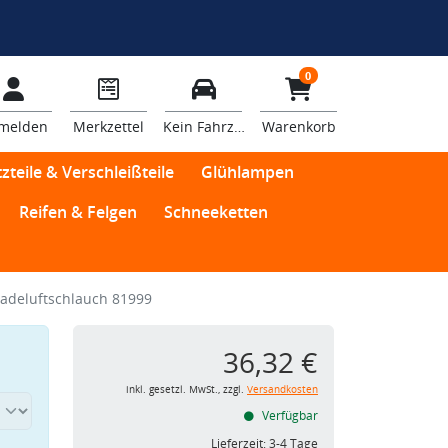
0
melden
Merkzettel
Kein Fahrzeug
Warenkorb
zteile & Verschleißteile
Glühlampen
Reifen & Felgen
Schneeketten
adeluftschlauch 81999
36,32 €
inkl. gesetzl. MwSt., zzgl.
Versandkosten
Verfügbar
Lieferzeit:
3-4 Tage