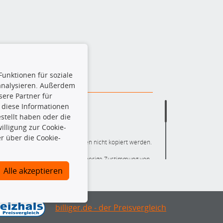
Funktionen für soziale
 analysieren. Außerdem
ere Partner für
 diese Informationen
stellt haben oder die
lligung zur Cookie-
r über die Cookie-
ere die gesamte Datenbank dürfen nicht kopiert werden.
r die gesamte Datenbank ohne vorherige Zustimmung von
ten und/oder diese Handlungen durch Dritte ausführen zu
Alle akzeptieren
 Urheberrechtsverletzung dar und wird verfolgt.
nlineshop identifizierte Ersatzteil auch tatsächlich dem
mationen notwendig, um sicherzustellen, dass das