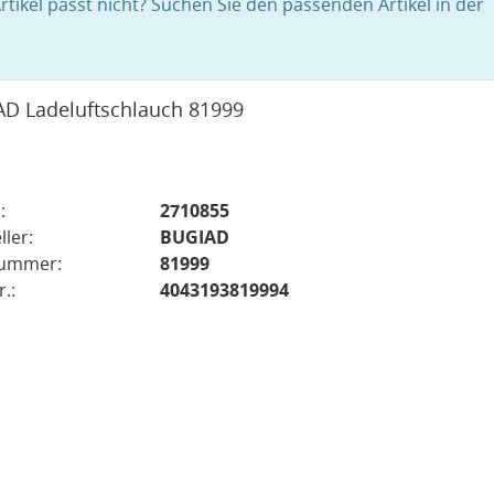
rtikel passt nicht? Suchen Sie den passenden Artikel in der
D Ladeluftschlauch 81999
:
2710855
ller:
BUGIAD
nummer:
81999
.:
4043193819994