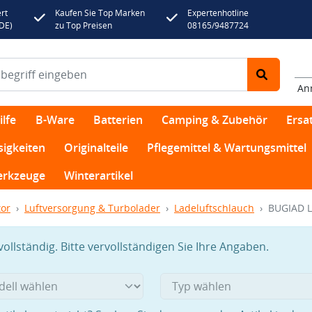
rt
Kaufen Sie Top Marken
Expertenhotline
(DE)
zu Top Preisen
08165/9487724
An
lfe
B-Ware
Batterien
Camping & Zubehör
Ersat
sigkeiten
Originalteile
Pflegemittel & Wartungsmittel
rkzeuge
Winterartikel
or
Luftversorgung & Turbolader
Ladeluftschlauch
BUGIAD L
llständig. Bitte vervollständigen Sie Ihre Angaben.