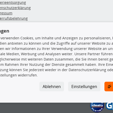
terieentsorgung
enschutzerklärung
ressum
errufsbelehrung
erruf des Vertrags
lung & Versand
ngen
 verwenden Cookies, um Inhalte und Anzeigen zu personalisieren, 
rodukte
TecDoc Inside
ien anbieten zu können und die Zugriffe auf unserer Website zu
en wir Informationen zu Ihrer Verwendung unserer Website an uns
hboxen
iale Medien, Werbung und Analysen weiter. Unsere Partner führen
hgrundträger
licherweise mit weiteren Daten zusammen, die Sie ihnen bereit ge
tzteile
 im Rahmen Ihrer Nutzung der Dienste gesammelt haben. Ihre Einwi
rradträger
zung können Sie jederzeit wieder in der Datenschutzerklärung ode
Die hier angezeigten Daten insbesond
oröle
stellungen widerrufen.
ege- & Wartungsmittel
Es ist zu unterlassen, die Daten ode
neeketten
TecDoc zu vervielfältigen, zu verbrei
Ablehnen
Einstellungen
lassen. Ein Zuwiderhandeln stellt eine
Bitte prüfen Sie, ob das über unseren O
gesuchten Ersatzteil entspricht.
Gegebenenfalls sind ergänzende Infor