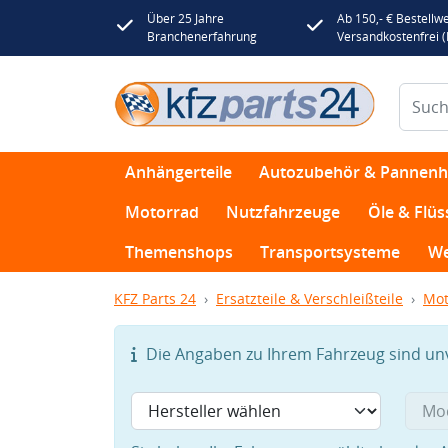
Über 25 Jahre
Ab 150,- € Bestellwe
Branchenerfahrung
Versandkostenfrei 
Anhängerteile
Autozubehör & Pannenhi
Motorrad
Nutzfahrzeuge
Öle & Flüs
Themenshops
Transportsysteme
We
KFZ Parts 24
Ersatzteile & Verschleißteile
Mot
Die Angaben zu Ihrem Fahrzeug sind unvo