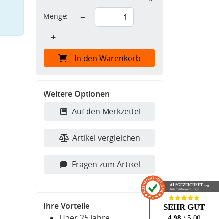
Menge:
−
+
In den Warenkorb
Weitere Optionen
Auf den Merkzettel
Artikel vergleichen
Fragen zum Artikel
AUSGEZEICHNET
.org
Kundenbewertungen
Ihre Vorteile
SEHR GUT
Über 25 Jahre
4.98
/ 5.00