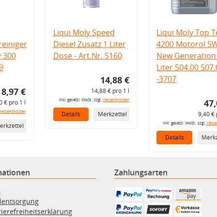
Liqui Moly Speed
Liqui Moly Top T
einiger
Diesel Zusatz 1 Liter
4200 Motoröl 5
v 300
Dose - Art.Nr. 5160
New Generation 
9
Liter 504.00 507
-3707
14,88 €
8,97 €
14,88 € pro 1 l
inkl. gesetzl. MwSt., zzgl.
Versandkosten
47,
0 € pro 1 l
Versandkosten
Details
Merkzettel
9,40 € 
inkl. gesetzl. MwSt., zzgl.
Versa
erkzettel
Details
Merkz
mationen
Zahlungsarten
B
ölentsorgung
rierefreiheitserklärung