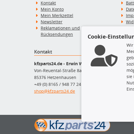
Kontakt
Bat
Mein Konto
Dat
Mein Merkzettel
Imp
Newsletter
Wid
Reklamationen und
Wid
Rücksendungen
Zah
Cookie-Einstellu
Wir
Kontakt
Top P
Med
geb
Dac
kfzparts24.de - Erwin Weber GmbH
soz
Dac
mög
Von-Reuental-Straße 8a
Ersa
sie
85376 Hetzenhausen
Fah
Nut
+49 (0) 8165 / 948 77 24
Mot
Ein
shop@kfzparts24.de
Pfl
Sch