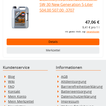
5W-30 New Generation 5-Liter
504.00 507.00 -3707
47,06 €
9,41 € pro 1 l
inkl. gesetzl. MwSt., zzgl.
Versandkosten
Details
Merkzettel
Kundenservice
Informationen
Blog
AGB
Wiki
Altölentsorgung
FAQ
Barrierefreiheitserklärung
Kontakt
Batterieentsorgung
Mein Konto
Datenschutzerklärung
Mein Merkzettel
Impressum