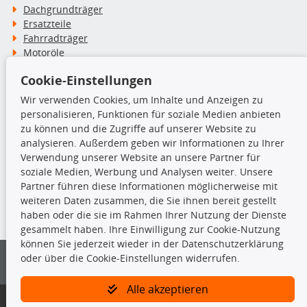
Dachgrundträger
Ersatzteile
Fahrradträger
Motoröle
Pflege- & Wartungsmittel
Cookie-Einstellungen
Schneeketten
Wir verwenden Cookies, um Inhalte und Anzeigen zu
personalisieren, Funktionen für soziale Medien anbieten
TecDoc Inside
zu können und die Zugriffe auf unserer Website zu
analysieren. Außerdem geben wir Informationen zu Ihrer
Verwendung unserer Website an unsere Partner für
soziale Medien, Werbung und Analysen weiter. Unsere
Partner führen diese Informationen möglicherweise mit
Die hier angezeigten Daten insbesondere die gesamte Datenbank dürfen
weiteren Daten zusammen, die Sie ihnen bereit gestellt
nicht kopiert werden.
haben oder die sie im Rahmen Ihrer Nutzung der Dienste
gesammelt haben. Ihre Einwilligung zur Cookie-Nutzung
Es ist zu unterlassen, die Daten oder die gesamte Datenbank ohne
können Sie jederzeit wieder in der Datenschutzerklärung
vorherige Zustimmung von TecDoc zu vervielfältigen, zu verbreiten
oder über die Cookie-Einstellungen widerrufen.
und/oder diese Handlungen durch Dritte ausführen zu lassen. Ein
Zuwiderhandeln stellt eine Urheberrechtsverletzung dar und wird verfolgt.
Alle akzeptieren
Bitte prüfen Sie, ob das über unseren Onlineshop identifizierte Ersatzteil
auch tatsächlich dem gesuchten Ersatzteil entspricht.