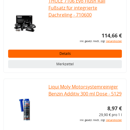
THULE 7106 Evo Flush Rail
Fußsatz für integrierte
Dachreling - 710600
114,66 €
inkl. gesetzl. MwSt., zzgl.
Versandkosten
Details
Merkzettel
Liqui Moly Motorsystemreiniger
Benzin Additiv 300 ml Dose - 5129
8,97 €
29,90 € pro 1 l
inkl. gesetzl. MwSt., zzgl.
Versandkosten