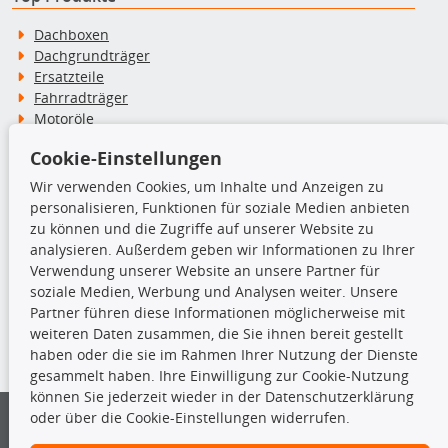
Dachboxen
Dachgrundträger
Ersatzteile
Fahrradträger
Motoröle
Pflege- & Wartungsmittel
Cookie-Einstellungen
Schneeketten
Wir verwenden Cookies, um Inhalte und Anzeigen zu
personalisieren, Funktionen für soziale Medien anbieten
TecDoc Inside
zu können und die Zugriffe auf unserer Website zu
analysieren. Außerdem geben wir Informationen zu Ihrer
Verwendung unserer Website an unsere Partner für
soziale Medien, Werbung und Analysen weiter. Unsere
Partner führen diese Informationen möglicherweise mit
Die hier angezeigten Daten insbesondere die gesamte Datenbank dürfen
weiteren Daten zusammen, die Sie ihnen bereit gestellt
nicht kopiert werden.
haben oder die sie im Rahmen Ihrer Nutzung der Dienste
gesammelt haben. Ihre Einwilligung zur Cookie-Nutzung
Es ist zu unterlassen, die Daten oder die gesamte Datenbank ohne
können Sie jederzeit wieder in der Datenschutzerklärung
vorherige Zustimmung von TecDoc zu vervielfältigen, zu verbreiten
oder über die Cookie-Einstellungen widerrufen.
und/oder diese Handlungen durch Dritte ausführen zu lassen. Ein
Zuwiderhandeln stellt eine Urheberrechtsverletzung dar und wird verfolgt.