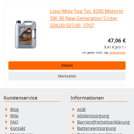
Liqui Moly Top Tec 4200 Motoröl
5W-30 New Generation 5-Liter
504.00 507.00 -3707
47,06 €
9,41 € pro 1 l
inkl. gesetzl. MwSt., zzgl.
Versandkosten
Details
Merkzettel
Kundenservice
Informationen
Blog
AGB
Wiki
Altölentsorgung
FAQ
Barrierefreiheitserklärung
Kontakt
Batterieentsorgung