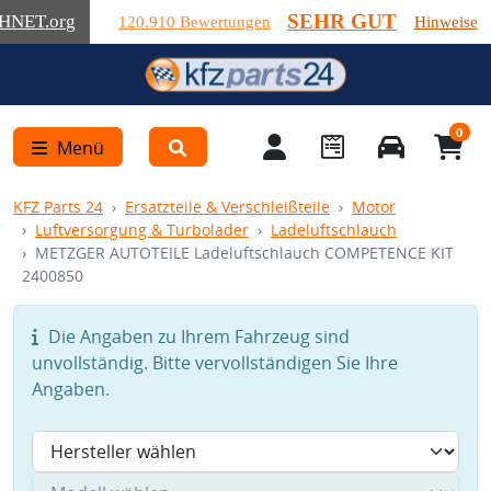
SEHR GUT
HNET
.org
120.910 Bewertungen
Hinweise
0
Menü
KFZ Parts 24
Ersatzteile & Verschleißteile
Motor
Luftversorgung & Turbolader
Ladeluftschlauch
METZGER AUTOTEILE Ladeluftschlauch COMPETENCE KIT
2400850
Die Angaben zu Ihrem Fahrzeug sind
unvollständig. Bitte vervollständigen Sie Ihre
Angaben.