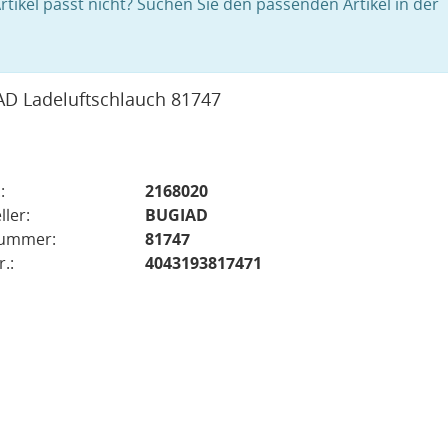
rtikel passt nicht? Suchen Sie den passenden Artikel in der
D Ladeluftschlauch 81747
:
2168020
ller:
BUGIAD
nummer:
81747
.:
4043193817471