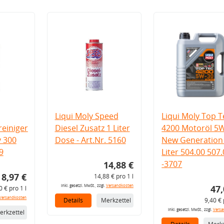
Liqui Moly Speed
Liqui Moly Top T
einiger
Diesel Zusatz 1 Liter
4200 Motoröl 5
v 300
Dose - Art.Nr. 5160
New Generation 
9
Liter 504.00 507
-3707
14,88 €
8,97 €
14,88 € pro 1 l
inkl. gesetzl. MwSt., zzgl.
Versandkosten
47,
0 € pro 1 l
Versandkosten
Details
Merkzettel
9,40 € 
inkl. gesetzl. MwSt., zzgl.
Versa
erkzettel