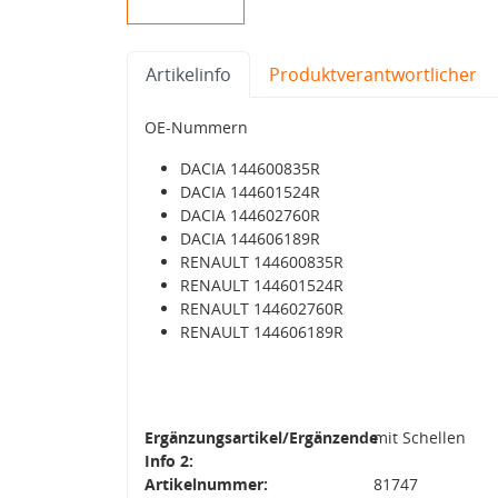
Artikelinfo
Produktverantwortlicher
OE-Nummern
DACIA 144600835R
DACIA 144601524R
DACIA 144602760R
DACIA 144606189R
RENAULT 144600835R
RENAULT 144601524R
RENAULT 144602760R
RENAULT 144606189R
Ergänzungsartikel/Ergänzende
mit Schellen
Info 2:
Artikelnummer:
81747