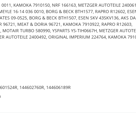
6 0011, KAMOKA 7910150, NRF 166163, METZGER AUTOTEILE 240061
MEYLE 16-14 036 0010, BORG & BECK BTH1577, RAPRO R12602, ESE
ATES 09-0525, BORG & BECK BTH1507, ESEN SKV 43SKV136, AKS DA
R 96721, MEAT & DORIA 96721, KAMOKA 7910922, RAPRO R12603,
, MOTAIR TURBO 580990, YSPARTS YS-TIH0667H, METZGER AUTOTE
ER AUTOTEILE 2400492, ORIGINAL IMPERIUM 224764, KAMOKA 791
4601524R, 144602760R, 144606189R
h