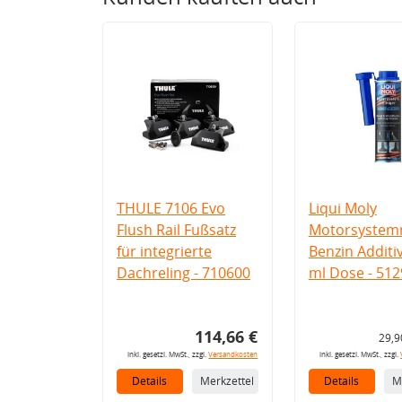
THULE 7106 Evo
Liqui Moly
Flush Rail Fußsatz
Motorsystemr
für integrierte
Benzin Additi
Dachreling - 710600
ml Dose - 512
114,66 €
29,9
inkl. gesetzl. MwSt., zzgl.
Versandkosten
inkl. gesetzl. MwSt., zzgl.
Details
Merkzettel
Details
M