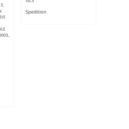
GLS
3,
N
Spedition
SIS
ILE
0003,