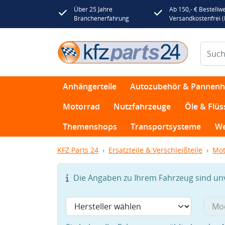
Über 25 Jahre
Ab 150,- € Bestellwe
Branchenerfahrung
Versandkostenfrei 
Anhängerteile
Autozubehör & Pannenhi
Motorrad
Nutzfahrzeuge
Öle & Flüs
Themenshops
Transportsysteme
We
KFZ Parts 24
Ersatzteile & Verschleißteile
Mot
Die Angaben zu Ihrem Fahrzeug sind unvo