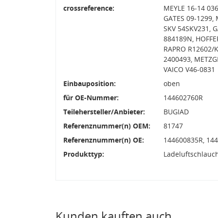
crossreference:
MEYLE 16-14 03
GATES 09-1299, 
SKV 54SKV231, G
884189N, HOFFE
RAPRO R12602/K
2400493, METZG
VAICO V46-0831
Einbauposition:
oben
für OE-Nummer:
144602760R
Teilehersteller/Anbieter:
BUGIAD
Referenznummer(n) OEM:
81747
Referenznummer(n) OE:
144600835R, 14
Produkttyp:
Ladeluftschlauc
Kunden kauften auch