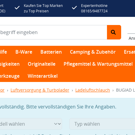
rt
Kaufen Sie Top Marken
Expertenhotline
(DE)
zu Top Preisen
08165/9487724
An
lfe
B-Ware
Batterien
Camping & Zubehör
Ersat
sigkeiten
Originalteile
Pflegemittel & Wartungsmittel
rkzeuge
Winterartikel
or
Luftversorgung & Turbolader
Ladeluftschlauch
BUGIAD L
llständig. Bitte vervollständigen Sie Ihre Angaben.