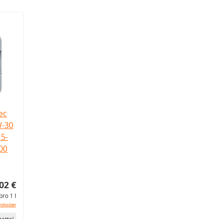
ec
W-30
5-
.00
02 €
pro 1 l
ndkosten