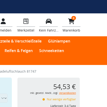
0
melden
Merkzettel
Kein Fahrzeug
Warenkorb
zteile & Verschleißteile
Glühlampen
Reifen & Felgen
Schneeketten
adeluftschlauch 81747
54,53 €
inkl. gesetzl. MwSt., zzgl.
Versandkosten
Nur wenige verfügbar
Lieferzeit:
3-4 Tage