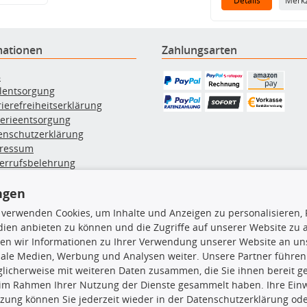
Details
Merkz
mationen
Zahlungsarten
B
ölentsorgung
rierefreiheitserklärung
terieentsorgung
enschutzerklärung
ressum
errufsbelehrung
erruf des Vertrags
lung & Versand
ngen
 verwenden Cookies, um Inhalte und Anzeigen zu personalisieren, 
ien anbieten zu können und die Zugriffe auf unserer Website zu
rodukte
TecDoc Inside
en wir Informationen zu Ihrer Verwendung unserer Website an uns
iale Medien, Werbung und Analysen weiter. Unsere Partner führen
hboxen
licherweise mit weiteren Daten zusammen, die Sie ihnen bereit ge
hgrundträger
 im Rahmen Ihrer Nutzung der Dienste gesammelt haben. Ihre Einwi
tzteile
zung können Sie jederzeit wieder in der Datenschutzerklärung ode
rradträger