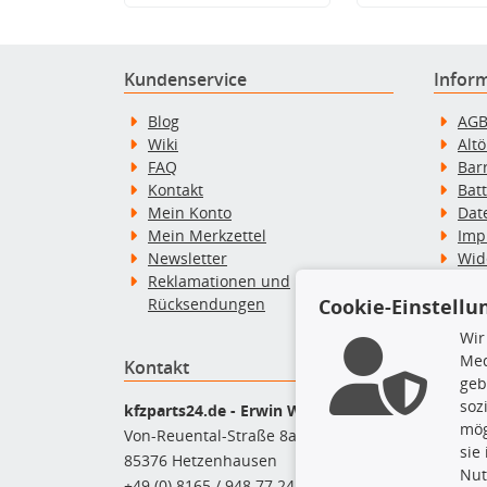
Kundenservice
Infor
Blog
AG
Wiki
Alt
FAQ
Bar
Kontakt
Bat
Mein Konto
Dat
Mein Merkzettel
Imp
Newsletter
Wid
Reklamationen und
Wid
Rücksendungen
Zah
Cookie-Einstellu
Wir
Med
Kontakt
Top P
geb
soz
Dac
kfzparts24.de - Erwin Weber GmbH
mög
Dac
Von-Reuental-Straße 8a
sie
Ersa
85376 Hetzenhausen
Nut
Fah
+49 (0) 8165 / 948 77 24