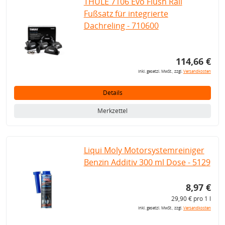
THULE 7106 Evo Flush Rail
Fußsatz für integrierte
Dachreling - 710600
114,66 €
inkl. gesetzl. MwSt., zzgl.
Versandkosten
Details
Merkzettel
Liqui Moly Motorsystemreiniger
Benzin Additiv 300 ml Dose - 5129
8,97 €
29,90 € pro 1 l
inkl. gesetzl. MwSt., zzgl.
Versandkosten