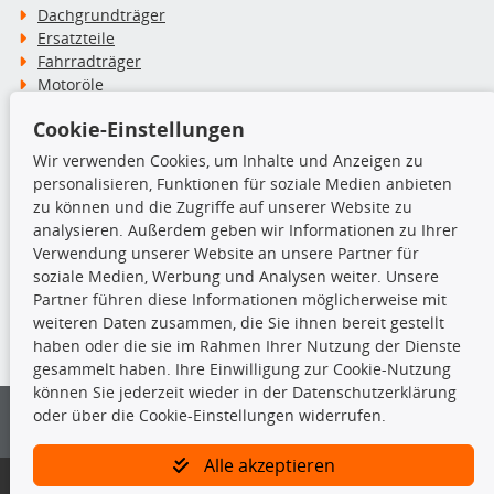
Dachgrundträger
Ersatzteile
Fahrradträger
Motoröle
Pflege- & Wartungsmittel
Cookie-Einstellungen
Schneeketten
Wir verwenden Cookies, um Inhalte und Anzeigen zu
personalisieren, Funktionen für soziale Medien anbieten
TecDoc Inside
zu können und die Zugriffe auf unserer Website zu
analysieren. Außerdem geben wir Informationen zu Ihrer
Verwendung unserer Website an unsere Partner für
soziale Medien, Werbung und Analysen weiter. Unsere
Partner führen diese Informationen möglicherweise mit
Die hier angezeigten Daten insbesondere die gesamte Datenbank dürfen
weiteren Daten zusammen, die Sie ihnen bereit gestellt
nicht kopiert werden.
haben oder die sie im Rahmen Ihrer Nutzung der Dienste
gesammelt haben. Ihre Einwilligung zur Cookie-Nutzung
Es ist zu unterlassen, die Daten oder die gesamte Datenbank ohne
können Sie jederzeit wieder in der Datenschutzerklärung
vorherige Zustimmung von TecDoc zu vervielfältigen, zu verbreiten
oder über die Cookie-Einstellungen widerrufen.
und/oder diese Handlungen durch Dritte ausführen zu lassen. Ein
Zuwiderhandeln stellt eine Urheberrechtsverletzung dar und wird verfolgt.
Alle akzeptieren
Bitte prüfen Sie, ob das über unseren Onlineshop identifizierte Ersatzteil
auch tatsächlich dem gesuchten Ersatzteil entspricht.