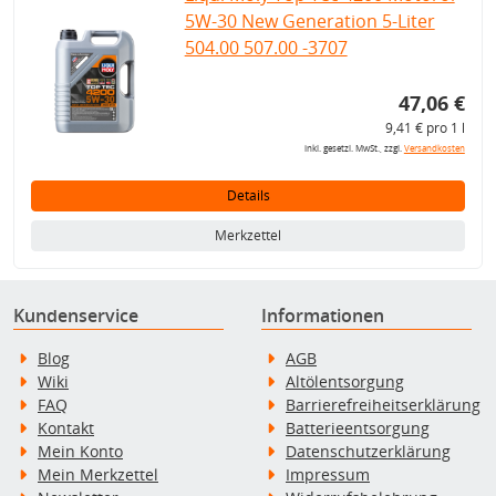
5W-30 New Generation 5-Liter
504.00 507.00 -3707
47,06 €
9,41 € pro 1 l
inkl. gesetzl. MwSt., zzgl.
Versandkosten
Details
Merkzettel
Kundenservice
Informationen
Blog
AGB
Wiki
Altölentsorgung
FAQ
Barrierefreiheitserklärung
Kontakt
Batterieentsorgung
Mein Konto
Datenschutzerklärung
Mein Merkzettel
Impressum