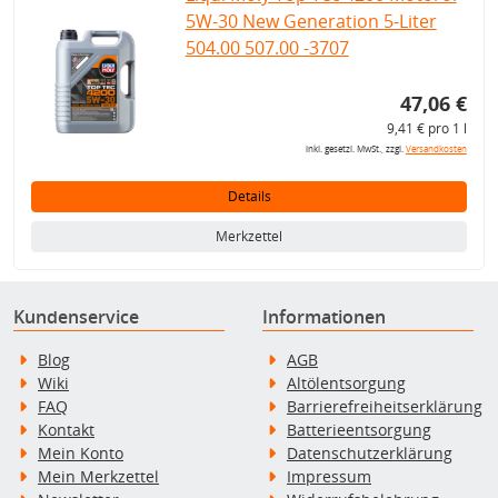
5W-30 New Generation 5-Liter
504.00 507.00 -3707
47,06 €
9,41 € pro 1 l
inkl. gesetzl. MwSt., zzgl.
Versandkosten
Details
Merkzettel
Kundenservice
Informationen
Blog
AGB
Wiki
Altölentsorgung
FAQ
Barrierefreiheitserklärung
Kontakt
Batterieentsorgung
Mein Konto
Datenschutzerklärung
Mein Merkzettel
Impressum