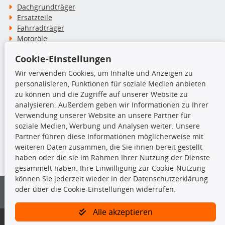
Dachgrundträger
Ersatzteile
Fahrradträger
Motoröle
Pflege- & Wartungsmittel
Cookie-Einstellungen
Schneeketten
Wir verwenden Cookies, um Inhalte und Anzeigen zu
personalisieren, Funktionen für soziale Medien anbieten
TecDoc Inside
zu können und die Zugriffe auf unserer Website zu
analysieren. Außerdem geben wir Informationen zu Ihrer
Verwendung unserer Website an unsere Partner für
soziale Medien, Werbung und Analysen weiter. Unsere
Partner führen diese Informationen möglicherweise mit
Die hier angezeigten Daten insbesondere die gesamte Datenbank dürfen
weiteren Daten zusammen, die Sie ihnen bereit gestellt
nicht kopiert werden.
haben oder die sie im Rahmen Ihrer Nutzung der Dienste
gesammelt haben. Ihre Einwilligung zur Cookie-Nutzung
Es ist zu unterlassen, die Daten oder die gesamte Datenbank ohne
können Sie jederzeit wieder in der Datenschutzerklärung
vorherige Zustimmung von TecDoc zu vervielfältigen, zu verbreiten
oder über die Cookie-Einstellungen widerrufen.
und/oder diese Handlungen durch Dritte ausführen zu lassen. Ein
Zuwiderhandeln stellt eine Urheberrechtsverletzung dar und wird verfolgt.
Alle akzeptieren
Bitte prüfen Sie, ob das über unseren Onlineshop identifizierte Ersatzteil
auch tatsächlich dem gesuchten Ersatzteil entspricht.