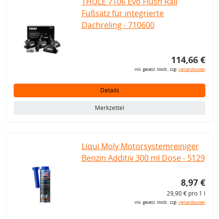
THULE 7106 Evo Flush Rail
Fußsatz für integrierte
Dachreling - 710600
114,66 €
inkl. gesetzl. MwSt., zzgl.
Versandkosten
Details
Merkzettel
Liqui Moly Motorsystemreiniger
Benzin Additiv 300 ml Dose - 5129
8,97 €
29,90 € pro 1 l
inkl. gesetzl. MwSt., zzgl.
Versandkosten