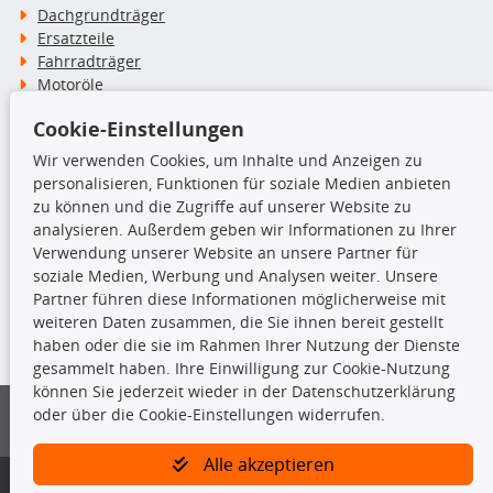
Dachgrundträger
Ersatzteile
Fahrradträger
Motoröle
Pflege- & Wartungsmittel
Cookie-Einstellungen
Schneeketten
Wir verwenden Cookies, um Inhalte und Anzeigen zu
personalisieren, Funktionen für soziale Medien anbieten
TecDoc Inside
zu können und die Zugriffe auf unserer Website zu
analysieren. Außerdem geben wir Informationen zu Ihrer
Verwendung unserer Website an unsere Partner für
soziale Medien, Werbung und Analysen weiter. Unsere
Partner führen diese Informationen möglicherweise mit
Die hier angezeigten Daten insbesondere die gesamte Datenbank dürfen
weiteren Daten zusammen, die Sie ihnen bereit gestellt
nicht kopiert werden.
haben oder die sie im Rahmen Ihrer Nutzung der Dienste
gesammelt haben. Ihre Einwilligung zur Cookie-Nutzung
Es ist zu unterlassen, die Daten oder die gesamte Datenbank ohne
können Sie jederzeit wieder in der Datenschutzerklärung
vorherige Zustimmung von TecDoc zu vervielfältigen, zu verbreiten
oder über die Cookie-Einstellungen widerrufen.
und/oder diese Handlungen durch Dritte ausführen zu lassen. Ein
Zuwiderhandeln stellt eine Urheberrechtsverletzung dar und wird verfolgt.
Alle akzeptieren
Bitte prüfen Sie, ob das über unseren Onlineshop identifizierte Ersatzteil
auch tatsächlich dem gesuchten Ersatzteil entspricht.