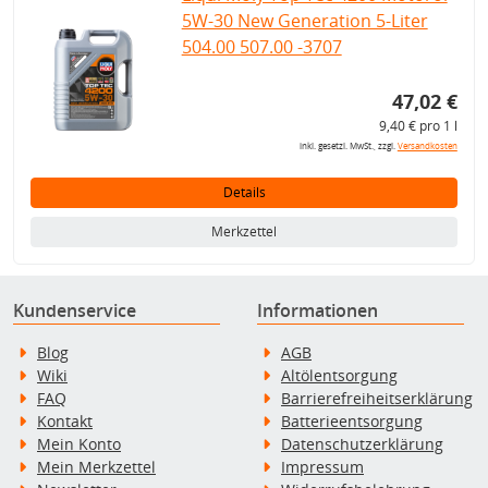
5W-30 New Generation 5-Liter
504.00 507.00 -3707
47,02 €
9,40 € pro 1 l
inkl. gesetzl. MwSt., zzgl.
Versandkosten
Details
Merkzettel
Kundenservice
Informationen
Blog
AGB
Wiki
Altölentsorgung
FAQ
Barrierefreiheitserklärung
Kontakt
Batterieentsorgung
Mein Konto
Datenschutzerklärung
Mein Merkzettel
Impressum