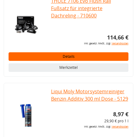
THULE 7106 Evo Flush Rail
Fußsatz für integrierte
Dachreling - 710600
114,66 €
inkl. gesetzl. MwSt., zzgl.
Versandkosten
Details
Merkzettel
Liqui Moly Motorsystemreiniger
Benzin Additiv 300 ml Dose - 5129
8,97 €
29,90 € pro 1 l
inkl. gesetzl. MwSt., zzgl.
Versandkosten