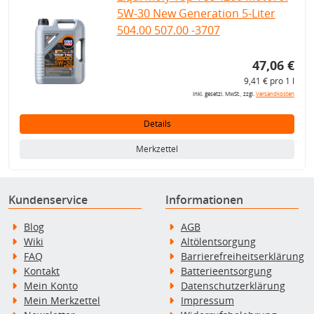
5W-30 New Generation 5-Liter
504.00 507.00 -3707
47,06 €
9,41 € pro 1 l
inkl. gesetzl. MwSt., zzgl.
Versandkosten
Details
Merkzettel
Kundenservice
Informationen
Blog
AGB
Wiki
Altölentsorgung
FAQ
Barrierefreiheitserklärung
Kontakt
Batterieentsorgung
Mein Konto
Datenschutzerklärung
Mein Merkzettel
Impressum