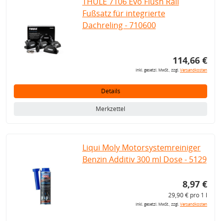
THULE 7106 Evo Flush Rail
Fußsatz für integrierte
Dachreling - 710600
114,66 €
inkl. gesetzl. MwSt., zzgl.
Versandkosten
Details
Merkzettel
Liqui Moly Motorsystemreiniger
Benzin Additiv 300 ml Dose - 5129
8,97 €
29,90 € pro 1 l
inkl. gesetzl. MwSt., zzgl.
Versandkosten