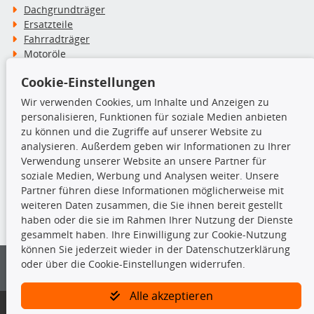
Dachgrundträger
Ersatzteile
Fahrradträger
Motoröle
Pflege- & Wartungsmittel
Cookie-Einstellungen
Schneeketten
Wir verwenden Cookies, um Inhalte und Anzeigen zu
personalisieren, Funktionen für soziale Medien anbieten
TecDoc Inside
zu können und die Zugriffe auf unserer Website zu
analysieren. Außerdem geben wir Informationen zu Ihrer
Verwendung unserer Website an unsere Partner für
soziale Medien, Werbung und Analysen weiter. Unsere
Partner führen diese Informationen möglicherweise mit
Die hier angezeigten Daten insbesondere die gesamte Datenbank dürfen
weiteren Daten zusammen, die Sie ihnen bereit gestellt
nicht kopiert werden.
haben oder die sie im Rahmen Ihrer Nutzung der Dienste
gesammelt haben. Ihre Einwilligung zur Cookie-Nutzung
Es ist zu unterlassen, die Daten oder die gesamte Datenbank ohne
können Sie jederzeit wieder in der Datenschutzerklärung
vorherige Zustimmung von TecDoc zu vervielfältigen, zu verbreiten
oder über die Cookie-Einstellungen widerrufen.
und/oder diese Handlungen durch Dritte ausführen zu lassen. Ein
Zuwiderhandeln stellt eine Urheberrechtsverletzung dar und wird verfolgt.
Alle akzeptieren
Bitte prüfen Sie, ob das über unseren Onlineshop identifizierte Ersatzteil
auch tatsächlich dem gesuchten Ersatzteil entspricht.