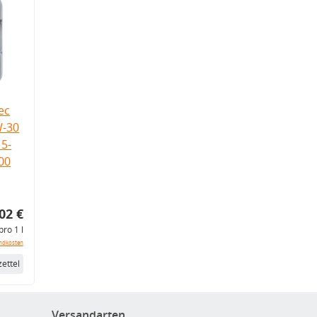
ec
W-30
5-
.00
02 €
pro 1 l
ndkosten
ettel
Versandarten