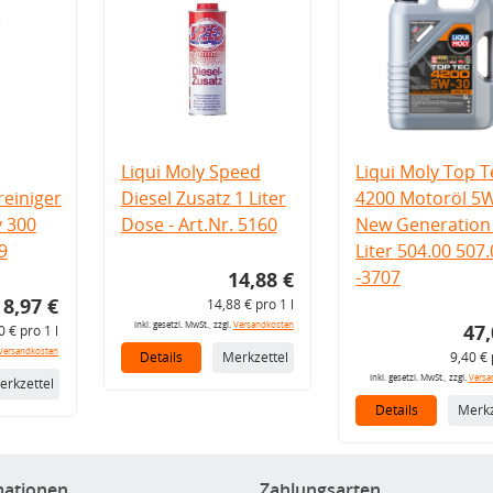
Liqui Moly Speed
Liqui Moly Top T
einiger
Diesel Zusatz 1 Liter
4200 Motoröl 5
v 300
Dose - Art.Nr. 5160
New Generation 
9
Liter 504.00 507
-3707
14,88 €
8,97 €
14,88 € pro 1 l
inkl. gesetzl. MwSt., zzgl.
Versandkosten
47,
0 € pro 1 l
Versandkosten
Details
Merkzettel
9,40 € 
inkl. gesetzl. MwSt., zzgl.
Versa
erkzettel
Details
Merkz
mationen
Zahlungsarten