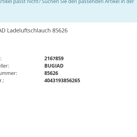
rtikel passt nicht? Suchen Sie den passenden Artikel in der
D Ladeluftschlauch 85626
:
2167859
ller:
BUGIAD
nummer:
85626
.:
4043193856265