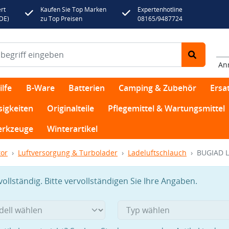
rt
Kaufen Sie Top Marken
Expertenhotline
(DE)
zu Top Preisen
08165/9487724
An
lfe
B-Ware
Batterien
Camping & Zubehör
Ersat
sigkeiten
Originalteile
Pflegemittel & Wartungsmittel
rkzeuge
Winterartikel
or
Luftversorgung & Turbolader
Ladeluftschlauch
BUGIAD L
llständig. Bitte vervollständigen Sie Ihre Angaben.