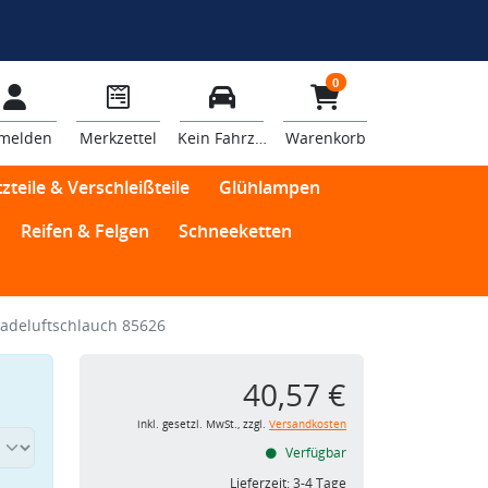
0
melden
Merkzettel
Kein Fahrzeug
Warenkorb
zteile & Verschleißteile
Glühlampen
Reifen & Felgen
Schneeketten
adeluftschlauch 85626
40,57 €
inkl. gesetzl. MwSt., zzgl.
Versandkosten
Verfügbar
Lieferzeit:
3-4 Tage