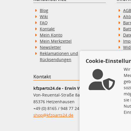
Blog
AG
Wiki
Alt
FAQ
Bar
Kontakt
Bat
Mein Konto
Dat
Mein Merkzettel
Imp
Newsletter
Wid
Reklamationen und
Wid
Rücksendungen
Zah
Cookie-Einstellu
Wir
Med
Kontakt
Top P
geb
soz
Dac
kfzparts24.de - Erwin Weber GmbH
mög
Dac
Von-Reuental-Straße 8a
sie
Ersa
85376 Hetzenhausen
Nut
Fah
+49 (0) 8165 / 948 77 24
Ein
Mot
shop@kfzparts24.de
Pfl
Sch