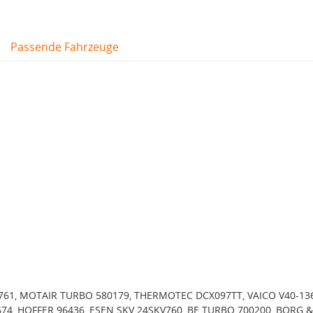
Passende Fahrzeuge
761, MOTAIR TURBO 580179, THERMOTEC DCX097TT, VAICO V40-136
74, HOFFER 96436, ESEN SKV 24SKV760, BE TURBO 700200, BORG &