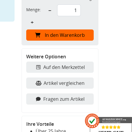
Menge:
−
+
In den Warenkorb
Weitere Optionen
Auf den Merkzettel
Artikel vergleichen
Fragen zum Artikel
AUSGEZEICHNET
.org
Kundenbewertungen
Ihre Vorteile
Über 25 Jahre