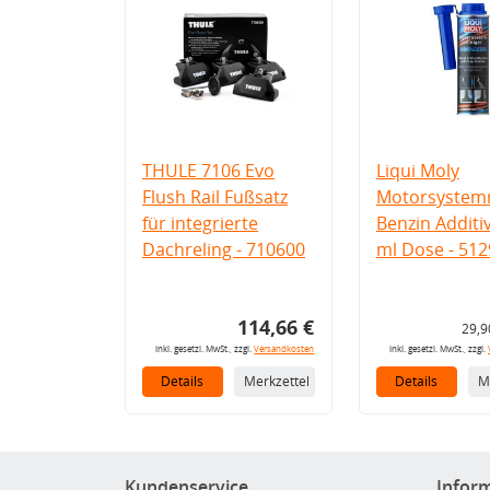
THULE 7106 Evo
Liqui Moly
Flush Rail Fußsatz
Motorsystemr
für integrierte
Benzin Additi
Dachreling - 710600
ml Dose - 512
114,66 €
29,9
inkl. gesetzl. MwSt., zzgl.
Versandkosten
inkl. gesetzl. MwSt., zzgl.
Details
Merkzettel
Details
M
Kundenservice
Infor