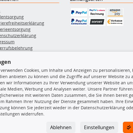
B
ölentsorgung
rierefreiheitserklärung
terieentsorgung
enschutzerklärung
ressum
errufsbelehrung
erruf des Vertrags
lung & Versand
ngen
 verwenden Cookies, um Inhalte und Anzeigen zu personalisieren, 
ien anbieten zu können und die Zugriffe auf unserer Website zu
rodukte
TecDoc Inside
en wir Informationen zu Ihrer Verwendung unserer Website an uns
iale Medien, Werbung und Analysen weiter. Unsere Partner führen
hboxen
licherweise mit weiteren Daten zusammen, die Sie ihnen bereit ge
hgrundträger
 im Rahmen Ihrer Nutzung der Dienste gesammelt haben. Ihre Einwi
tzteile
zung können Sie jederzeit wieder in der Datenschutzerklärung ode
rradträger
Die hier angezeigten Daten insbesond
stellungen widerrufen.
oröle
ege- & Wartungsmittel
Es ist zu unterlassen, die Daten ode
neeketten
TecDoc zu vervielfältigen, zu verbrei
Ablehnen
Einstellungen
lassen. Ein Zuwiderhandeln stellt eine