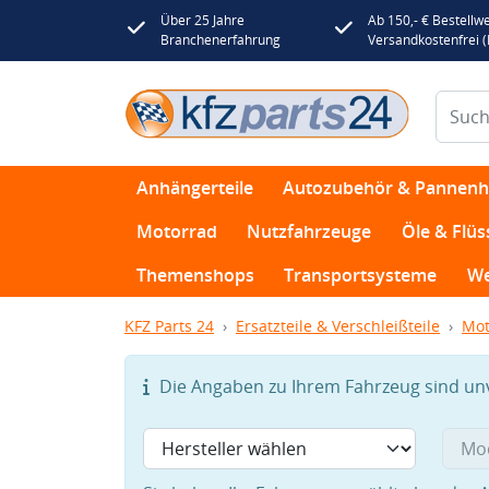
Über 25 Jahre
Ab 150,- € Bestellwe
Branchenerfahrung
Versandkostenfrei 
Anhängerteile
Autozubehör & Pannenhi
Motorrad
Nutzfahrzeuge
Öle & Flüs
Themenshops
Transportsysteme
We
KFZ Parts 24
Ersatzteile & Verschleißteile
Mot
Die Angaben zu Ihrem Fahrzeug sind unvo