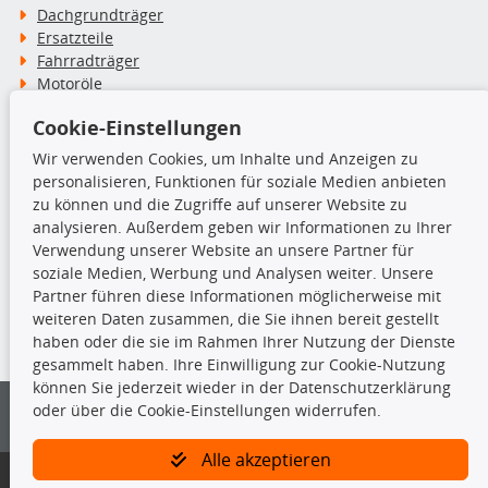
Dachgrundträger
Ersatzteile
Fahrradträger
Motoröle
Pflege- & Wartungsmittel
Cookie-Einstellungen
Schneeketten
Wir verwenden Cookies, um Inhalte und Anzeigen zu
personalisieren, Funktionen für soziale Medien anbieten
TecDoc Inside
zu können und die Zugriffe auf unserer Website zu
analysieren. Außerdem geben wir Informationen zu Ihrer
Verwendung unserer Website an unsere Partner für
soziale Medien, Werbung und Analysen weiter. Unsere
Partner führen diese Informationen möglicherweise mit
Die hier angezeigten Daten insbesondere die gesamte Datenbank dürfen
weiteren Daten zusammen, die Sie ihnen bereit gestellt
nicht kopiert werden.
haben oder die sie im Rahmen Ihrer Nutzung der Dienste
gesammelt haben. Ihre Einwilligung zur Cookie-Nutzung
Es ist zu unterlassen, die Daten oder die gesamte Datenbank ohne
können Sie jederzeit wieder in der Datenschutzerklärung
vorherige Zustimmung von TecDoc zu vervielfältigen, zu verbreiten
oder über die Cookie-Einstellungen widerrufen.
und/oder diese Handlungen durch Dritte ausführen zu lassen. Ein
Zuwiderhandeln stellt eine Urheberrechtsverletzung dar und wird verfolgt.
Alle akzeptieren
Bitte prüfen Sie, ob das über unseren Onlineshop identifizierte Ersatzteil
auch tatsächlich dem gesuchten Ersatzteil entspricht.