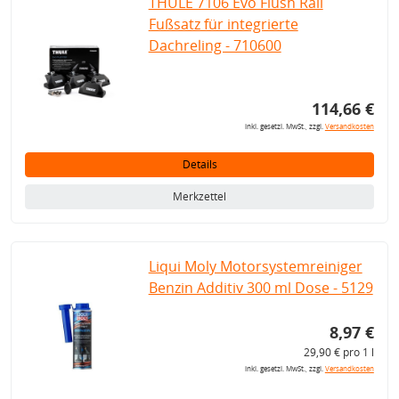
THULE 7106 Evo Flush Rail
Fußsatz für integrierte
Dachreling - 710600
114,66 €
inkl. gesetzl. MwSt., zzgl.
Versandkosten
Details
Merkzettel
Liqui Moly Motorsystemreiniger
Benzin Additiv 300 ml Dose - 5129
8,97 €
29,90 € pro 1 l
inkl. gesetzl. MwSt., zzgl.
Versandkosten