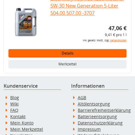
5W-30 New Generation 5-Liter
504.00 507.00 -3707
47,06 €
9,41 € pro 1 l
inkl. gesetzl. MwSt., zzgl.
Versandkosten
Details
Merkzettel
Kundenservice
Informationen
Blog
AGB
Wiki
Altölentsorgung
FAQ
Barrierefreiheitserklärung
Kontakt
Batterieentsorgung
Mein Konto
Datenschutzerklärung
Mein Merkzettel
Impressum