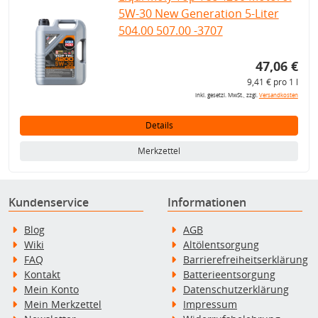
5W-30 New Generation 5-Liter
504.00 507.00 -3707
47,06 €
9,41 € pro 1 l
inkl. gesetzl. MwSt., zzgl.
Versandkosten
Details
Merkzettel
Kundenservice
Informationen
Blog
AGB
Wiki
Altölentsorgung
FAQ
Barrierefreiheitserklärung
Kontakt
Batterieentsorgung
Mein Konto
Datenschutzerklärung
Mein Merkzettel
Impressum