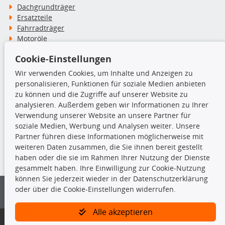
Dachgrundträger
Ersatzteile
Fahrradträger
Motoröle
Pflege- & Wartungsmittel
Cookie-Einstellungen
Schneeketten
Wir verwenden Cookies, um Inhalte und Anzeigen zu
personalisieren, Funktionen für soziale Medien anbieten
TecDoc Inside
zu können und die Zugriffe auf unserer Website zu
analysieren. Außerdem geben wir Informationen zu Ihrer
Verwendung unserer Website an unsere Partner für
soziale Medien, Werbung und Analysen weiter. Unsere
Partner führen diese Informationen möglicherweise mit
Die hier angezeigten Daten insbesondere die gesamte Datenbank dürfen
weiteren Daten zusammen, die Sie ihnen bereit gestellt
nicht kopiert werden.
haben oder die sie im Rahmen Ihrer Nutzung der Dienste
gesammelt haben. Ihre Einwilligung zur Cookie-Nutzung
Es ist zu unterlassen, die Daten oder die gesamte Datenbank ohne
können Sie jederzeit wieder in der Datenschutzerklärung
vorherige Zustimmung von TecDoc zu vervielfältigen, zu verbreiten
oder über die Cookie-Einstellungen widerrufen.
und/oder diese Handlungen durch Dritte ausführen zu lassen. Ein
Zuwiderhandeln stellt eine Urheberrechtsverletzung dar und wird verfolgt.
Alle akzeptieren
Bitte prüfen Sie, ob das über unseren Onlineshop identifizierte Ersatzteil
auch tatsächlich dem gesuchten Ersatzteil entspricht.