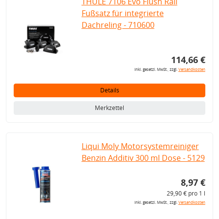
THULE 7106 Evo Flush Rail
Fußsatz für integrierte
Dachreling - 710600
114,66 €
inkl. gesetzl. MwSt., zzgl.
Versandkosten
Details
Merkzettel
Liqui Moly Motorsystemreiniger
Benzin Additiv 300 ml Dose - 5129
8,97 €
29,90 € pro 1 l
inkl. gesetzl. MwSt., zzgl.
Versandkosten