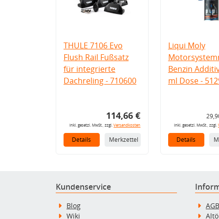
THULE 7106 Evo
Liqui Moly
Flush Rail Fußsatz
Motorsystemr
für integrierte
Benzin Additi
Dachreling - 710600
ml Dose - 512
114,66 €
29,9
inkl. gesetzl. MwSt., zzgl.
Versandkosten
inkl. gesetzl. MwSt., zzgl.
Details
Merkzettel
Details
M
Kundenservice
Infor
Blog
AG
Wiki
Alt