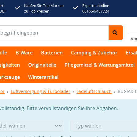
rt
Kaufen Sie Top Marken
Expertenhotline
(DE)
zu Top Preisen
08165/9487724
An
lfe
B-Ware
Batterien
Camping & Zubehör
Ersat
sigkeiten
Originalteile
Pflegemittel & Wartungsmittel
rkzeuge
Winterartikel
or
Luftversorgung & Turbolader
Ladeluftschlauch
BUGIAD L
llständig. Bitte vervollständigen Sie Ihre Angaben.