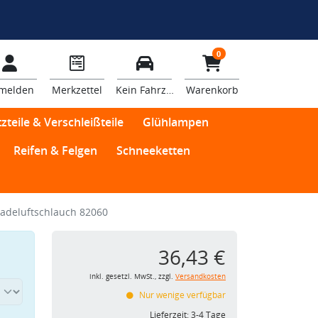
0
melden
Merkzettel
Kein Fahrzeug
Warenkorb
zteile & Verschleißteile
Glühlampen
Reifen & Felgen
Schneeketten
adeluftschlauch 82060
36,43 €
inkl. gesetzl. MwSt., zzgl.
Versandkosten
Nur wenige verfügbar
Lieferzeit:
3-4 Tage