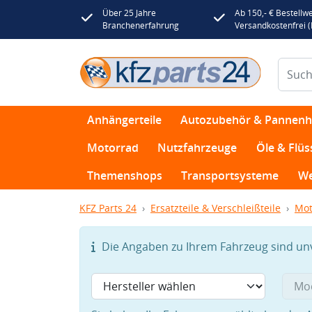
Über 25 Jahre
Ab 150,- € Bestellwe
Branchenerfahrung
Versandkostenfrei 
Anhängerteile
Autozubehör & Pannenhi
Motorrad
Nutzfahrzeuge
Öle & Flüs
Themenshops
Transportsysteme
We
KFZ Parts 24
Ersatzteile & Verschleißteile
Mot
Die Angaben zu Ihrem Fahrzeug sind unvo