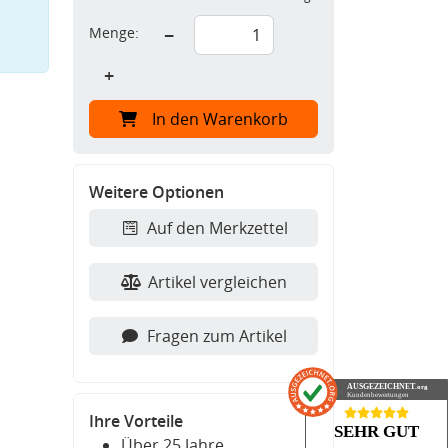
Menge:
−
+
In den Warenkorb
Weitere Optionen
Auf den Merkzettel
Artikel vergleichen
Fragen zum Artikel
AUSGEZEICHNET
.org
Kundenbewertungen
Ihre Vorteile
SEHR GUT
Über 25 Jahre