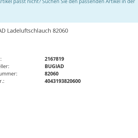
rtikel passt nicht? Suchen Sie den passenden Artikel in der
D Ladeluftschlauch 82060
:
2167819
ller:
BUGIAD
nummer:
82060
.:
4043193820600