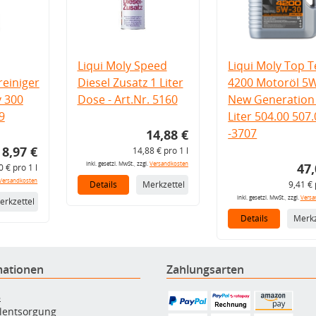
Liqui Moly Speed
Liqui Moly Top T
einiger
Diesel Zusatz 1 Liter
4200 Motoröl 5
v 300
Dose - Art.Nr. 5160
New Generation 
9
Liter 504.00 507
-3707
14,88 €
8,97 €
14,88 € pro 1 l
inkl. gesetzl. MwSt., zzgl.
Versandkosten
47,
0 € pro 1 l
Versandkosten
Details
Merkzettel
9,41 € 
inkl. gesetzl. MwSt., zzgl.
Versa
erkzettel
Details
Merkz
mationen
Zahlungsarten
B
ölentsorgung