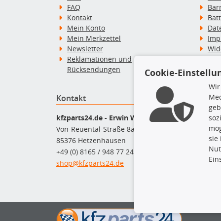
FAQ
Bar
Kontakt
Bat
Mein Konto
Dat
Mein Merkzettel
Imp
Newsletter
Wid
Reklamationen und
Wid
Rücksendungen
Zah
Cookie-Einstellu
Wir
Med
Kontakt
Top P
geb
Dac
kfzparts24.de - Erwin Weber GmbH
soz
Dac
mög
Von-Reuental-Straße 8a
Ersa
sie
85376 Hetzenhausen
Fah
Nut
+49 (0) 8165 / 948 77 24
Mot
Ein
shop@kfzparts24.de
Pfl
Sch