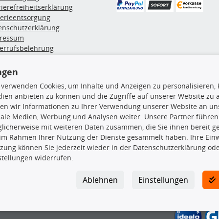
rierefreiheitserklärung
terieentsorgung
enschutzerklärung
ressum
errufsbelehrung
erruf des Vertrags
lung & Versand
ngen
 verwenden Cookies, um Inhalte und Anzeigen zu personalisieren, 
ien anbieten zu können und die Zugriffe auf unserer Website zu
rodukte
TecDoc Inside
en wir Informationen zu Ihrer Verwendung unserer Website an uns
hboxen
iale Medien, Werbung und Analysen weiter. Unsere Partner führen
hgrundträger
licherweise mit weiteren Daten zusammen, die Sie ihnen bereit ge
tzteile
 im Rahmen Ihrer Nutzung der Dienste gesammelt haben. Ihre Einwi
rradträger
zung können Sie jederzeit wieder in der Datenschutzerklärung ode
Die hier angezeigten Daten insbesond
oröle
stellungen widerrufen.
ege- & Wartungsmittel
Es ist zu unterlassen, die Daten ode
neeketten
TecDoc zu vervielfältigen, zu verbrei
Ablehnen
Einstellungen
lassen. Ein Zuwiderhandeln stellt eine
Bitte prüfen Sie, ob das über unseren O
gesuchten Ersatzteil entspricht.