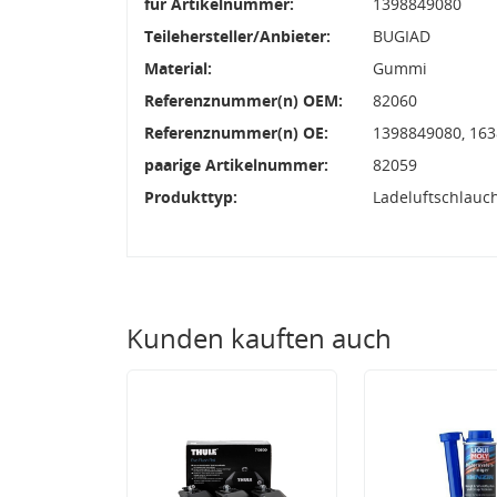
für Artikelnummer:
1398849080
Teilehersteller/Anbieter:
BUGIAD
Material:
Gummi
Referenznummer(n) OEM:
82060
Referenznummer(n) OE:
1398849080, 16
paarige Artikelnummer:
82059
Produkttyp:
Ladeluftschlauc
Kunden kauften auch