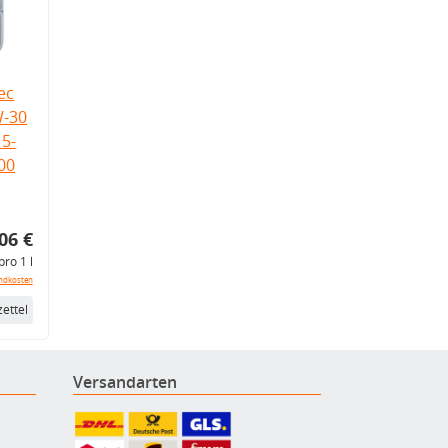
ec
W-30
5-
.00
06 €
pro 1 l
ndkosten
ettel
Versandarten