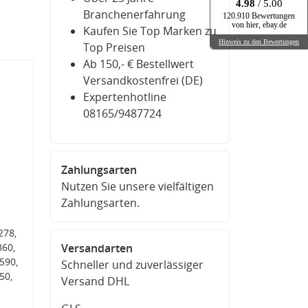
4.98
/ 5.00
Branchenerfahrung
120.910 Bewertungen
von hier, ebay.de
Kaufen Sie Top Marken zu
Hinweis zu den Bewertungen
Top Preisen
Ab 150,- € Bestellwert
Versandkostenfrei (DE)
Expertenhotline
08165/9487724
Zahlungsarten
Nutzen Sie unsere vielfältigen
Zahlungsarten.
278,
60,
Versandarten
590,
Schneller und zuverlässiger
50,
Versand DHL