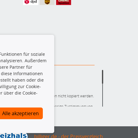
Funktionen für soziale
 analysieren. Außerdem
ere Partner für
 diese Informationen
stellt haben oder die
lligung zur Cookie-
r über die Cookie-
ere die gesamte Datenbank dürfen nicht kopiert werden.
r die gesamte Datenbank ohne vorherige Zustimmung von
ten und/oder diese Handlungen durch Dritte ausführen zu
Alle akzeptieren
 Urheberrechtsverletzung dar und wird verfolgt.
nlineshop identifizierte Ersatzteil auch tatsächlich dem