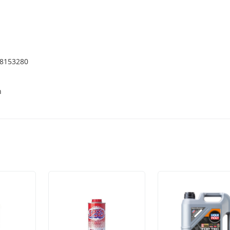
38153280
h