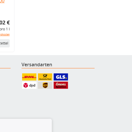
.00
02 €
pro 1 l
ndkosten
ettel
Versandarten