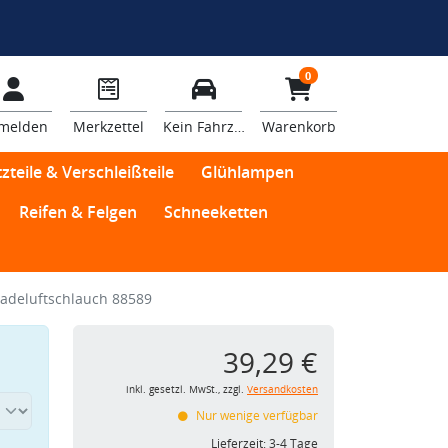
0
melden
Merkzettel
Kein Fahrzeug
Warenkorb
zteile & Verschleißteile
Glühlampen
Reifen & Felgen
Schneeketten
adeluftschlauch 88589
39,29 €
inkl. gesetzl. MwSt., zzgl.
Versandkosten
Nur wenige verfügbar
Lieferzeit:
3-4 Tage