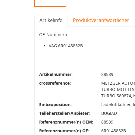
Artikelinfo
Produktverantwortlicher
OE-Nummern
VAG 6R0145832B
Artikelnummer:
88589
crossreference:
METZGER AUTOTE
TURBO-MOT LLS9
TURBO 580874, 
Einbauposition:
Ladeluftkühler, l
Teilehersteller/Anbieter:
BUGIAD
Referenznummer(n) OEM:
88589
Referenznummer(n) OE:
6R0145832B