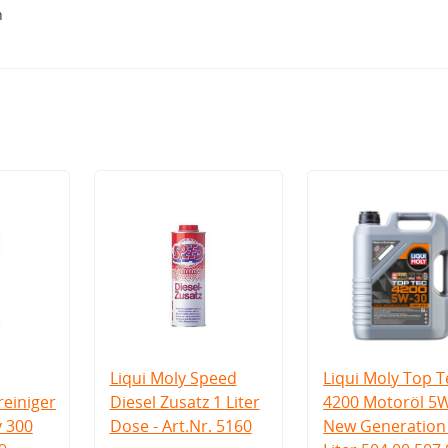
h
Liqui Moly Speed
Liqui Moly Top T
einiger
Diesel Zusatz 1 Liter
4200 Motoröl 5
v 300
Dose - Art.Nr. 5160
New Generation 