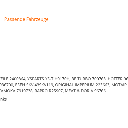
Passende Fahrzeuge
ILE 2400864, YSPARTS YS-TIH0170H, BE TURBO 700763, HOFFER 96
36700, ESEN SKV 43SKV119, ORIGINAL IMPERIUM 223663, MOTAIR
KAMOKA 7910738, RAPRO R25907, MEAT & DORIA 96766
inks