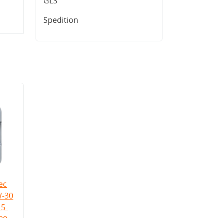
GLS
Spedition
ec
W-30
5-