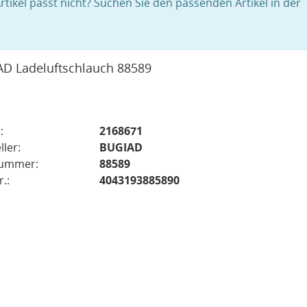
rtikel passt nicht? Suchen Sie den passenden Artikel in der
D Ladeluftschlauch 88589
:
2168671
ller:
BUGIAD
nummer:
88589
.:
4043193885890