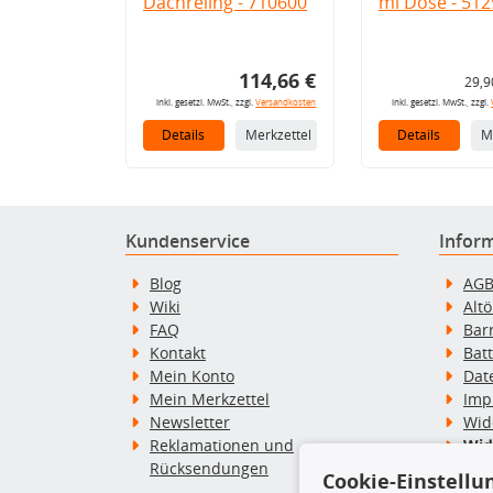
Dachreling - 710600
ml Dose - 512
114,66 €
29,9
inkl. gesetzl. MwSt., zzgl.
Versandkosten
inkl. gesetzl. MwSt., zzgl.
Details
Merkzettel
Details
M
Kundenservice
Infor
Blog
AG
Wiki
Alt
FAQ
Bar
Kontakt
Bat
Mein Konto
Dat
Mein Merkzettel
Imp
Newsletter
Wid
Reklamationen und
Wid
Rücksendungen
Zah
Cookie-Einstellu