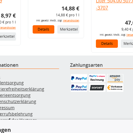
9
Liter 504.00 507
-3707
14,88 €
8,97 €
14,88 € pro 1 l
inkl. gesetzl. MwSt., zzgl.
Versandkosten
47,
0 € pro 1 l
Versandkosten
Details
Merkzettel
9,40 € 
inkl. gesetzl. MwSt., zzgl.
Versa
erkzettel
Details
Merkz
mationen
Zahlungsarten
B
ölentsorgung
rierefreiheitserklärung
terieentsorgung
enschutzerklärung
ressum
errufsbelehrung
erruf des Vertrags
lung & Versand
ngen