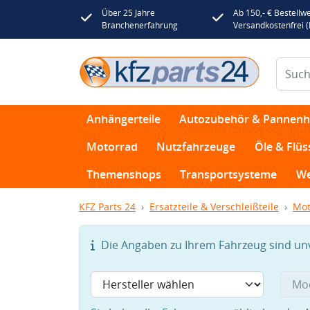
Über 25 Jahre
Ab 150,- € Bestellwe
Branchenerfahrung
Versandkostenfrei 
Anhängerteile
Autozubehör & Pannenhi
Motorrad
Nutzfahrzeuge
Öle & Flüs
Themenshops
Transportsysteme
We
KFZ Parts 24
Ersatzteile & Verschleißteile
Mot
Die Angaben zu Ihrem Fahrzeug sind unvo