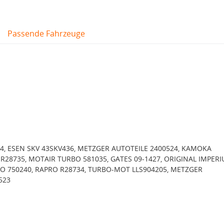
Passende Fahrzeuge
, ESEN SKV 43SKV436, METZGER AUTOTEILE 2400524, KAMOKA
 R28735, MOTAIR TURBO 581035, GATES 09-1427, ORIGINAL IMPER
BO 750240, RAPRO R28734, TURBO-MOT LLS904205, METZGER
523