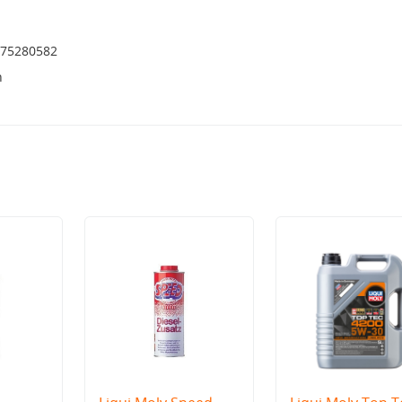
475280582
h