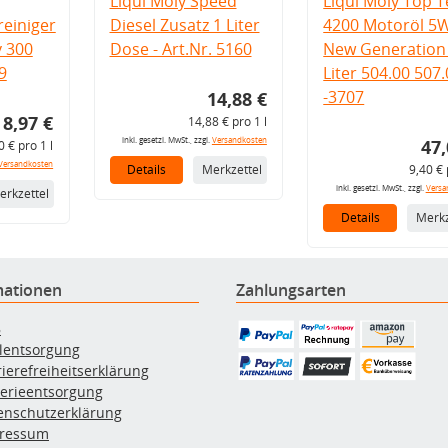
Liqui Moly Speed
Liqui Moly Top T
einiger
Diesel Zusatz 1 Liter
4200 Motoröl 5
v 300
Dose - Art.Nr. 5160
New Generation 
9
Liter 504.00 507
-3707
14,88 €
8,97 €
14,88 € pro 1 l
inkl. gesetzl. MwSt., zzgl.
Versandkosten
47,
0 € pro 1 l
Versandkosten
Details
Merkzettel
9,40 € 
inkl. gesetzl. MwSt., zzgl.
Versa
erkzettel
Details
Merkz
mationen
Zahlungsarten
B
ölentsorgung
rierefreiheitserklärung
terieentsorgung
enschutzerklärung
ressum