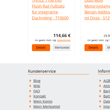
THULE 7106 Evo
Liqui Moly
Flush Rail Fußsatz
Motorsystemr
für integrierte
Benzin Additi
Dachreling - 710600
ml Dose - 512
114,66 €
29,9
inkl. gesetzl. MwSt., zzgl.
Versandkosten
inkl. gesetzl. MwSt., zzgl.
Details
Merkzettel
Details
M
Kundenservice
Infor
Blog
AG
Wiki
Alt
FAQ
Bar
Kontakt
Bat
Mein Konto
Dat
Mein Merkzettel
Imp