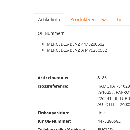
Artikelinfo
Produktverantwortlicher
OE-Nummern
MERCEDES-BENZ 4475280582
MERCEDES-BENZ A4475280582
Artikelnummer:
81861
crossreference:
KAMOKA 7910234
7910257, RAPRO
226241, BE TUR
AUTOTEILE 2400
Einbauposition:
links
für OE-Nummer:
4475280582
Teilehersteller/Anbieter:
BUGIAD