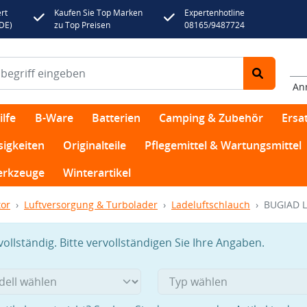
rt
Kaufen Sie Top Marken
Expertenhotline
(DE)
zu Top Preisen
08165/9487724
An
lfe
B-Ware
Batterien
Camping & Zubehör
Ersat
sigkeiten
Originalteile
Pflegemittel & Wartungsmittel
rkzeuge
Winterartikel
or
Luftversorgung & Turbolader
Ladeluftschlauch
BUGIAD L
llständig. Bitte vervollständigen Sie Ihre Angaben.