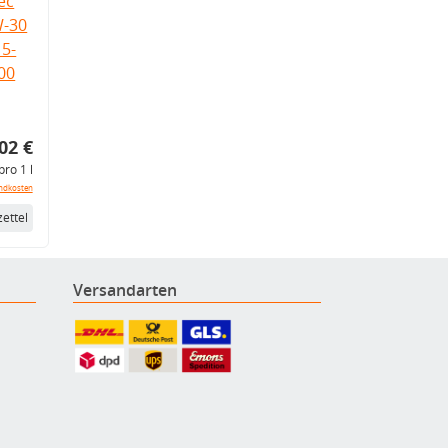
ec
W-30
5-
.00
02 €
pro 1 l
ndkosten
ettel
Versandarten