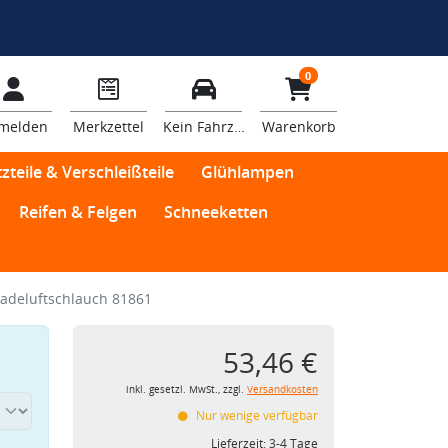
0
melden
Merkzettel
Kein Fahrzeug
Warenkorb
zteile & Verschleißteile
Glühlampen
Reifen & Felgen
Schneeketten
adeluftschlauch 81861
53,46 €
inkl. gesetzl. MwSt., zzgl.
Versandkosten
Nur wenige verfügbar
Lieferzeit:
3-4 Tage