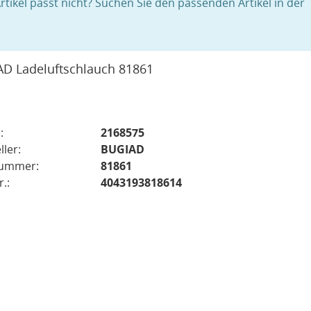
rtikel passt nicht? Suchen Sie den passenden Artikel in der
D Ladeluftschlauch 81861
:
2168575
ller:
BUGIAD
nummer:
81861
.:
4043193818614