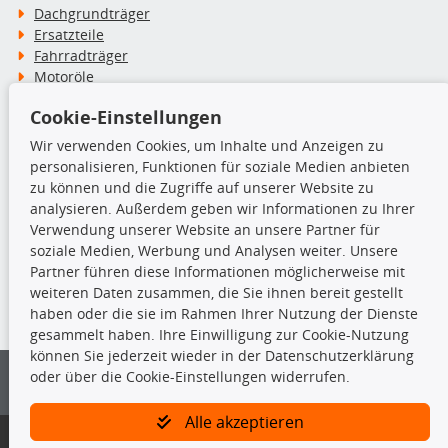
Dachgrundträger
Ersatzteile
Fahrradträger
Motoröle
Pflege- & Wartungsmittel
Cookie-Einstellungen
Schneeketten
Wir verwenden Cookies, um Inhalte und Anzeigen zu
personalisieren, Funktionen für soziale Medien anbieten
TecDoc Inside
zu können und die Zugriffe auf unserer Website zu
analysieren. Außerdem geben wir Informationen zu Ihrer
Verwendung unserer Website an unsere Partner für
soziale Medien, Werbung und Analysen weiter. Unsere
Partner führen diese Informationen möglicherweise mit
Die hier angezeigten Daten insbesondere die gesamte Datenbank dürfen
weiteren Daten zusammen, die Sie ihnen bereit gestellt
nicht kopiert werden.
haben oder die sie im Rahmen Ihrer Nutzung der Dienste
gesammelt haben. Ihre Einwilligung zur Cookie-Nutzung
Es ist zu unterlassen, die Daten oder die gesamte Datenbank ohne
können Sie jederzeit wieder in der Datenschutzerklärung
vorherige Zustimmung von TecDoc zu vervielfältigen, zu verbreiten
oder über die Cookie-Einstellungen widerrufen.
und/oder diese Handlungen durch Dritte ausführen zu lassen. Ein
Zuwiderhandeln stellt eine Urheberrechtsverletzung dar und wird verfolgt.
Alle akzeptieren
Bitte prüfen Sie, ob das über unseren Onlineshop identifizierte Ersatzteil
auch tatsächlich dem gesuchten Ersatzteil entspricht.