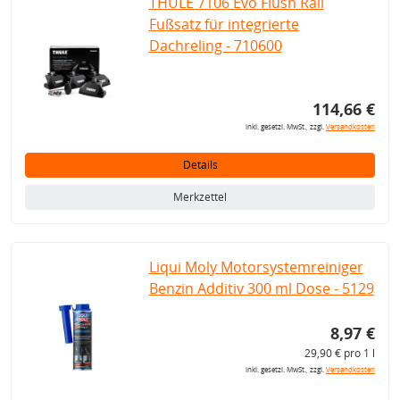
THULE 7106 Evo Flush Rail
Fußsatz für integrierte
Dachreling - 710600
114,66 €
inkl. gesetzl. MwSt., zzgl.
Versandkosten
Details
Merkzettel
Liqui Moly Motorsystemreiniger
Benzin Additiv 300 ml Dose - 5129
8,97 €
29,90 € pro 1 l
inkl. gesetzl. MwSt., zzgl.
Versandkosten