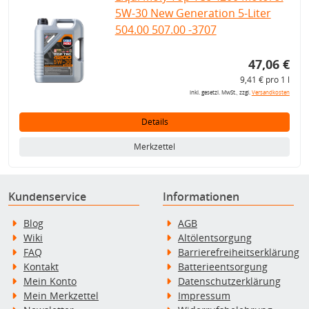
5W-30 New Generation 5-Liter
504.00 507.00 -3707
47,06 €
9,41 € pro 1 l
inkl. gesetzl. MwSt., zzgl.
Versandkosten
Details
Merkzettel
Kundenservice
Informationen
Blog
AGB
Wiki
Altölentsorgung
FAQ
Barrierefreiheitserklärung
Kontakt
Batterieentsorgung
Mein Konto
Datenschutzerklärung
Mein Merkzettel
Impressum