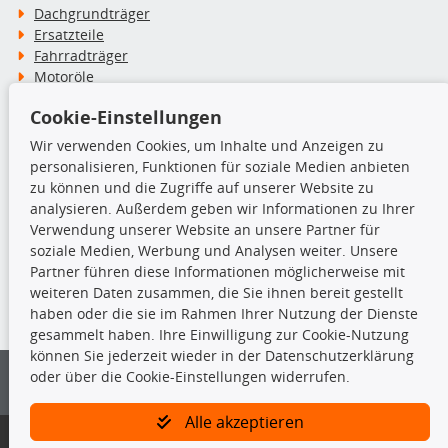
Dachgrundträger
Ersatzteile
Fahrradträger
Motoröle
Pflege- & Wartungsmittel
Cookie-Einstellungen
Schneeketten
Wir verwenden Cookies, um Inhalte und Anzeigen zu
personalisieren, Funktionen für soziale Medien anbieten
TecDoc Inside
zu können und die Zugriffe auf unserer Website zu
analysieren. Außerdem geben wir Informationen zu Ihrer
Verwendung unserer Website an unsere Partner für
soziale Medien, Werbung und Analysen weiter. Unsere
Partner führen diese Informationen möglicherweise mit
Die hier angezeigten Daten insbesondere die gesamte Datenbank dürfen
weiteren Daten zusammen, die Sie ihnen bereit gestellt
nicht kopiert werden.
haben oder die sie im Rahmen Ihrer Nutzung der Dienste
gesammelt haben. Ihre Einwilligung zur Cookie-Nutzung
Es ist zu unterlassen, die Daten oder die gesamte Datenbank ohne
können Sie jederzeit wieder in der Datenschutzerklärung
vorherige Zustimmung von TecDoc zu vervielfältigen, zu verbreiten
oder über die Cookie-Einstellungen widerrufen.
und/oder diese Handlungen durch Dritte ausführen zu lassen. Ein
Zuwiderhandeln stellt eine Urheberrechtsverletzung dar und wird verfolgt.
Alle akzeptieren
Bitte prüfen Sie, ob das über unseren Onlineshop identifizierte Ersatzteil
auch tatsächlich dem gesuchten Ersatzteil entspricht.