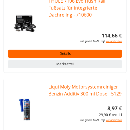
THULE 7106 Evo Flush Rail
Fußsatz für integrierte
Dachreling - 710600
114,66 €
inkl. gesetzl. MwSt., zzgl.
Versandkosten
Details
Merkzettel
Liqui Moly Motorsystemreiniger
Benzin Additiv 300 ml Dose - 5129
8,97 €
29,90 € pro 1 l
inkl. gesetzl. MwSt., zzgl.
Versandkosten