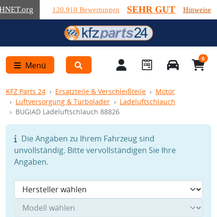
SEHR GUT
HNET
.org
120.910 Bewertungen
Hinweise
0
Menü
KFZ Parts 24
Ersatzteile & Verschleißteile
Motor
Luftversorgung & Turbolader
Ladeluftschlauch
BUGIAD Ladeluftschlauch 88826
Die Angaben zu Ihrem Fahrzeug sind
unvollständig. Bitte vervollständigen Sie Ihre
Angaben.