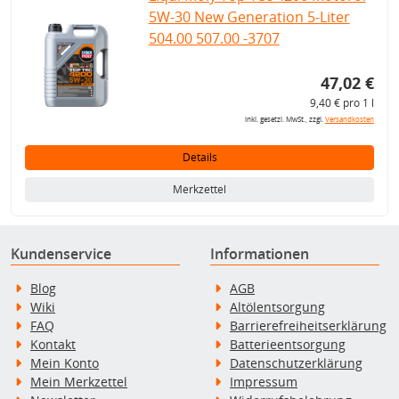
5W-30 New Generation 5-Liter
504.00 507.00 -3707
47,02 €
9,40 € pro 1 l
inkl. gesetzl. MwSt., zzgl.
Versandkosten
Details
Merkzettel
Kundenservice
Informationen
Blog
AGB
Wiki
Altölentsorgung
FAQ
Barrierefreiheitserklärung
Kontakt
Batterieentsorgung
Mein Konto
Datenschutzerklärung
Mein Merkzettel
Impressum