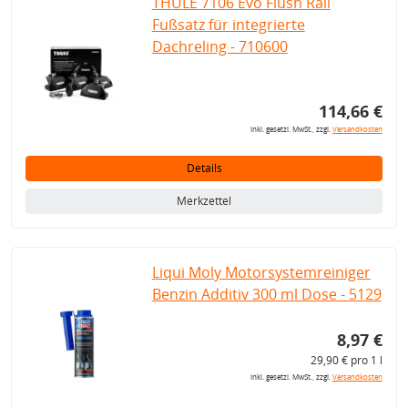
THULE 7106 Evo Flush Rail
Fußsatz für integrierte
Dachreling - 710600
114,66 €
inkl. gesetzl. MwSt., zzgl.
Versandkosten
Details
Merkzettel
Liqui Moly Motorsystemreiniger
Benzin Additiv 300 ml Dose - 5129
8,97 €
29,90 € pro 1 l
inkl. gesetzl. MwSt., zzgl.
Versandkosten