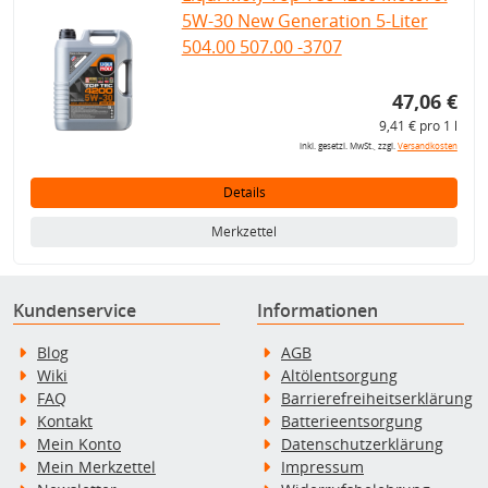
5W-30 New Generation 5-Liter
504.00 507.00 -3707
47,06 €
9,41 € pro 1 l
inkl. gesetzl. MwSt., zzgl.
Versandkosten
Details
Merkzettel
Kundenservice
Informationen
Blog
AGB
Wiki
Altölentsorgung
FAQ
Barrierefreiheitserklärung
Kontakt
Batterieentsorgung
Mein Konto
Datenschutzerklärung
Mein Merkzettel
Impressum