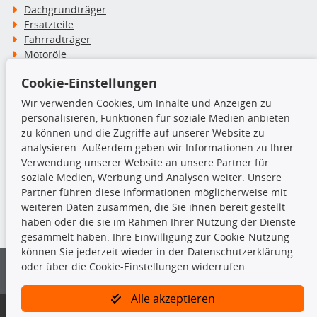
Dachgrundträger
Ersatzteile
Fahrradträger
Motoröle
Pflege- & Wartungsmittel
Cookie-Einstellungen
Schneeketten
Wir verwenden Cookies, um Inhalte und Anzeigen zu
personalisieren, Funktionen für soziale Medien anbieten
TecDoc Inside
zu können und die Zugriffe auf unserer Website zu
analysieren. Außerdem geben wir Informationen zu Ihrer
Verwendung unserer Website an unsere Partner für
soziale Medien, Werbung und Analysen weiter. Unsere
Partner führen diese Informationen möglicherweise mit
Die hier angezeigten Daten insbesondere die gesamte Datenbank dürfen
weiteren Daten zusammen, die Sie ihnen bereit gestellt
nicht kopiert werden.
haben oder die sie im Rahmen Ihrer Nutzung der Dienste
gesammelt haben. Ihre Einwilligung zur Cookie-Nutzung
Es ist zu unterlassen, die Daten oder die gesamte Datenbank ohne
können Sie jederzeit wieder in der Datenschutzerklärung
vorherige Zustimmung von TecDoc zu vervielfältigen, zu verbreiten
oder über die Cookie-Einstellungen widerrufen.
und/oder diese Handlungen durch Dritte ausführen zu lassen. Ein
Zuwiderhandeln stellt eine Urheberrechtsverletzung dar und wird verfolgt.
Alle akzeptieren
Bitte prüfen Sie, ob das über unseren Onlineshop identifizierte Ersatzteil
auch tatsächlich dem gesuchten Ersatzteil entspricht.