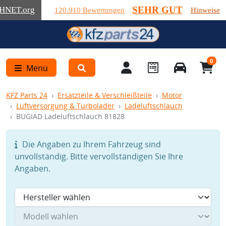
SEHR GUT
HNET
.org
120.910 Bewertungen
Hinweise
0
Menü
KFZ Parts 24
Ersatzteile & Verschleißteile
Motor
Luftversorgung & Turbolader
Ladeluftschlauch
BUGIAD Ladeluftschlauch 81828
Die Angaben zu Ihrem Fahrzeug sind
unvollständig. Bitte vervollständigen Sie Ihre
Angaben.