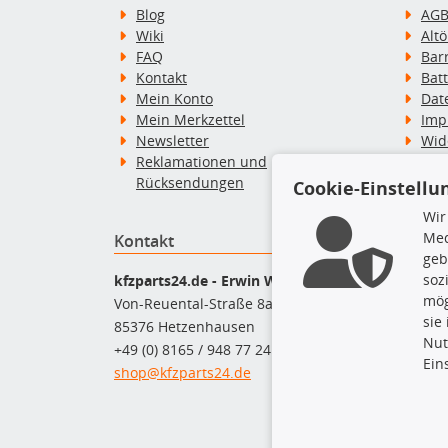
Blog
AG
Wiki
Alt
FAQ
Bar
Kontakt
Bat
Mein Konto
Dat
Mein Merkzettel
Imp
Newsletter
Wid
Reklamationen und
Wid
Rücksendungen
Zah
Cookie-Einstellu
Wir
Med
Kontakt
Top P
geb
Dac
soz
kfzparts24.de - Erwin Weber GmbH
Dac
mög
Von-Reuental-Straße 8a
Ersa
sie
85376 Hetzenhausen
Fah
Nut
+49 (0) 8165 / 948 77 24
Mot
Ein
shop@kfzparts24.de
Pfl
Sch