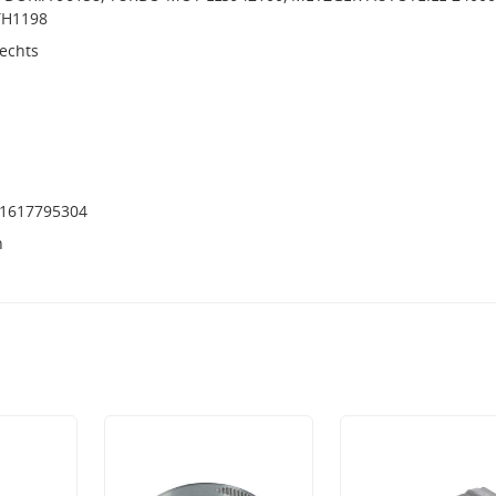
TH1198
rechts
11617795304
h