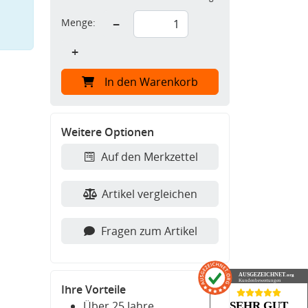
Menge:
−
+
In den Warenkorb
Weitere Optionen
Auf den Merkzettel
Artikel vergleichen
Fragen zum Artikel
AUSGEZEICHNET
.org
Kundenbewertungen
Ihre Vorteile
Über 25 Jahre
SEHR GUT