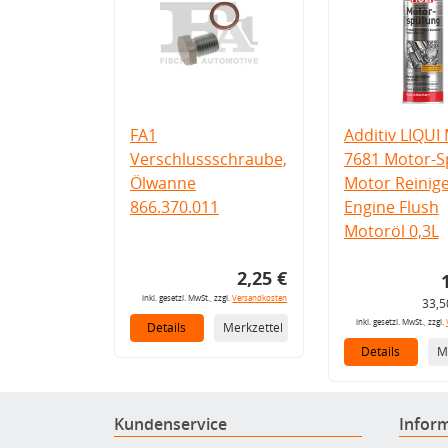
FA1
Additiv LIQUI
Verschlussschraube,
7681 Motor-S
Ölwanne
Motor Reinig
866.370.011
Engine Flush
Motoröl 0,3L
2,25 €
inkl. gesetzl. MwSt., zzgl.
Versandkosten
33,5
inkl. gesetzl. MwSt., zzgl.
Details
Merkzettel
Details
M
Kundenservice
Infor