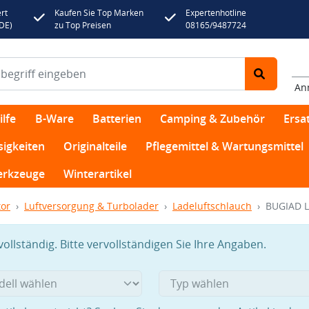
rt
Kaufen Sie Top Marken
Expertenhotline
(DE)
zu Top Preisen
08165/9487724
An
lfe
B-Ware
Batterien
Camping & Zubehör
Ersat
sigkeiten
Originalteile
Pflegemittel & Wartungsmittel
rkzeuge
Winterartikel
or
Luftversorgung & Turbolader
Ladeluftschlauch
BUGIAD L
llständig. Bitte vervollständigen Sie Ihre Angaben.