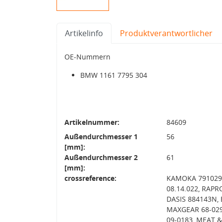
Artikelinfo
Produktverantwortlicher
OE-Nummern
BMW 1161 7795 304
Artikelnummer:
84609
Außendurchmesser 1
56
[mm]:
Außendurchmesser 2
61
[mm]:
crossreference:
KAMOKA 791029
08.14.022, RAPR
DASIS 884143N, 
MAXGEAR 68-029
09-0183, MEAT 