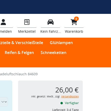
0
melden
Merkzettel
Kein Fahrzeug
Warenkorb
zteile & Verschleißteile
Glühlampen
Reifen & Felgen
Schneeketten
adeluftschlauch 84609
26,00 €
inkl. gesetzl. MwSt., zzgl.
Versandkosten
Verfügbar
Lieferzeit:
3-4 Tage