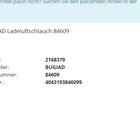
rtikel passt nicht? Suchen Sie den passenden Artikel in der
D Ladeluftschlauch 84609
:
2168379
ller:
BUGIAD
nummer:
84609
.:
4043193846099