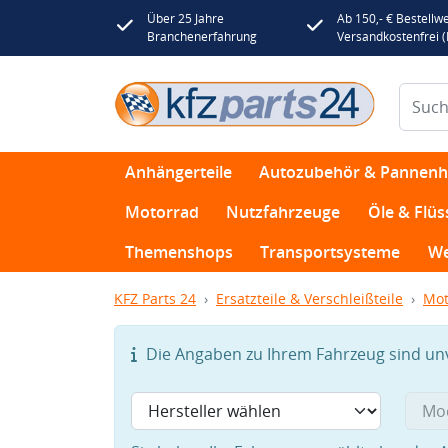
Über 25 Jahre
Ab 150,- € Bestellwe
Branchenerfahrung
Versandkostenfrei 
Anhängerteile
Autozubehör & Pannenhi
Motorrad
Nutzfahrzeuge
Öle & Flüs
Themenshops
Transportsysteme
We
KFZ Parts 24
Ersatzteile & Verschleißteile
Mot
Die Angaben zu Ihrem Fahrzeug sind unvo