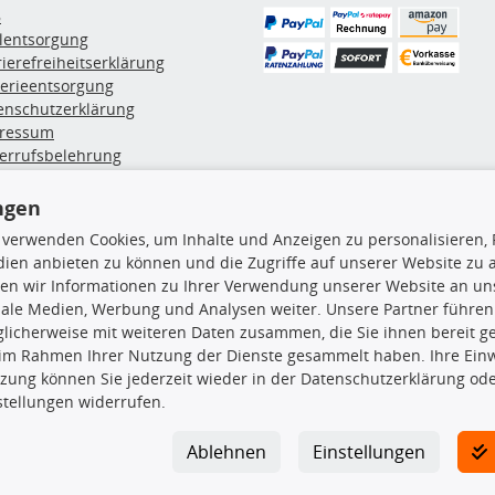
B
ölentsorgung
rierefreiheitserklärung
terieentsorgung
enschutzerklärung
ressum
errufsbelehrung
erruf des Vertrags
lung & Versand
ngen
 verwenden Cookies, um Inhalte und Anzeigen zu personalisieren, 
ien anbieten zu können und die Zugriffe auf unserer Website zu
rodukte
TecDoc Inside
en wir Informationen zu Ihrer Verwendung unserer Website an uns
hboxen
iale Medien, Werbung und Analysen weiter. Unsere Partner führen
hgrundträger
licherweise mit weiteren Daten zusammen, die Sie ihnen bereit ge
tzteile
 im Rahmen Ihrer Nutzung der Dienste gesammelt haben. Ihre Einwi
rradträger
zung können Sie jederzeit wieder in der Datenschutzerklärung ode
Die hier angezeigten Daten insbesond
oröle
stellungen widerrufen.
ege- & Wartungsmittel
Es ist zu unterlassen, die Daten ode
neeketten
TecDoc zu vervielfältigen, zu verbrei
Ablehnen
Einstellungen
lassen. Ein Zuwiderhandeln stellt eine