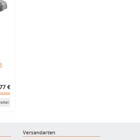
,
3
77 €
ndkosten
ettel
Versandarten