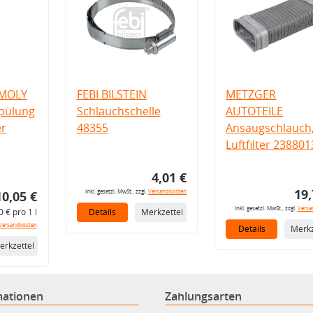
 MOLY
FEBI BILSTEIN
METZGER
pülung
Schlauchschelle
AUTOTEILE
er
48355
Ansaugschlauch
Luftfilter 238801
4,01 €
19,
inkl. gesetzl. MwSt., zzgl.
Versandkosten
10,05 €
inkl. gesetzl. MwSt., zzgl.
Versa
0 € pro 1 l
Details
Merkzettel
Versandkosten
Details
Merkz
erkzettel
mationen
Zahlungsarten