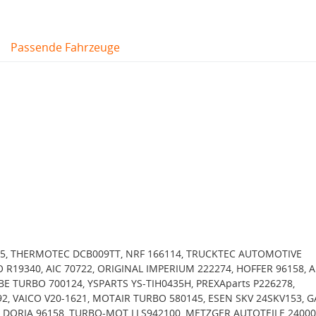
Passende Fahrzeuge
5, THERMOTEC DCB009TT, NRF 166114, TRUCKTEC AUTOMOTIVE
O R19340, AIC 70722, ORIGINAL IMPERIUM 222274, HOFFER 96158, 
BE TURBO 700124, YSPARTS YS-TIH0435H, PREXAparts P226278,
2, VAICO V20-1621, MOTAIR TURBO 580145, ESEN SKV 24SKV153, G
& DORIA 96158, TURBO-MOT LLS942100, METZGER AUTOTEILE 24000