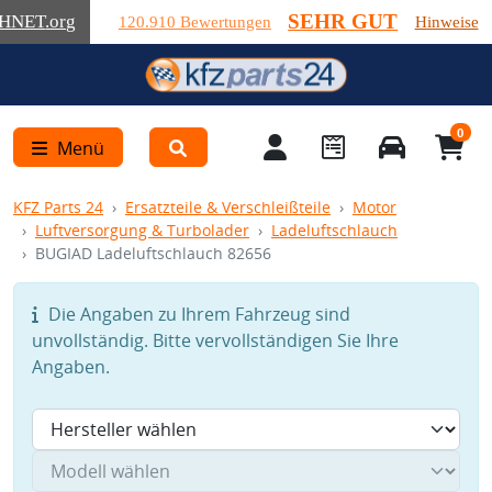
SEHR GUT
HNET
.org
120.910 Bewertungen
Hinweise
0
Menü
KFZ Parts 24
Ersatzteile & Verschleißteile
Motor
Luftversorgung & Turbolader
Ladeluftschlauch
BUGIAD Ladeluftschlauch 82656
Die Angaben zu Ihrem Fahrzeug sind
unvollständig. Bitte vervollständigen Sie Ihre
Angaben.