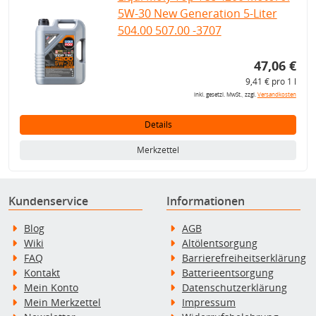
5W-30 New Generation 5-Liter
504.00 507.00 -3707
47,06 €
9,41 € pro 1 l
inkl. gesetzl. MwSt., zzgl.
Versandkosten
Details
Merkzettel
Kundenservice
Informationen
Blog
AGB
Wiki
Altölentsorgung
FAQ
Barrierefreiheitserklärung
Kontakt
Batterieentsorgung
Mein Konto
Datenschutzerklärung
Mein Merkzettel
Impressum