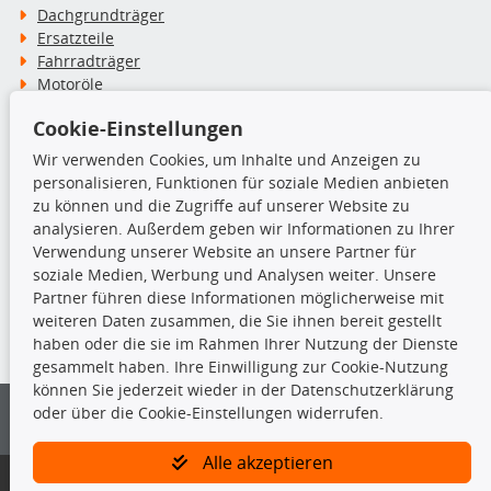
Dachgrundträger
Ersatzteile
Fahrradträger
Motoröle
Pflege- & Wartungsmittel
Cookie-Einstellungen
Schneeketten
Wir verwenden Cookies, um Inhalte und Anzeigen zu
personalisieren, Funktionen für soziale Medien anbieten
TecDoc Inside
zu können und die Zugriffe auf unserer Website zu
analysieren. Außerdem geben wir Informationen zu Ihrer
Verwendung unserer Website an unsere Partner für
soziale Medien, Werbung und Analysen weiter. Unsere
Partner führen diese Informationen möglicherweise mit
Die hier angezeigten Daten insbesondere die gesamte Datenbank dürfen
weiteren Daten zusammen, die Sie ihnen bereit gestellt
nicht kopiert werden.
haben oder die sie im Rahmen Ihrer Nutzung der Dienste
gesammelt haben. Ihre Einwilligung zur Cookie-Nutzung
Es ist zu unterlassen, die Daten oder die gesamte Datenbank ohne
können Sie jederzeit wieder in der Datenschutzerklärung
vorherige Zustimmung von TecDoc zu vervielfältigen, zu verbreiten
oder über die Cookie-Einstellungen widerrufen.
und/oder diese Handlungen durch Dritte ausführen zu lassen. Ein
Zuwiderhandeln stellt eine Urheberrechtsverletzung dar und wird verfolgt.
Alle akzeptieren
Bitte prüfen Sie, ob das über unseren Onlineshop identifizierte Ersatzteil
auch tatsächlich dem gesuchten Ersatzteil entspricht.