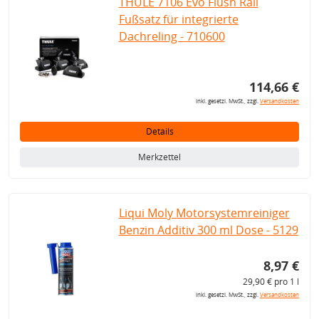
THULE 7106 Evo Flush Rail
Fußsatz für integrierte
Dachreling - 710600
114,66 €
inkl. gesetzl. MwSt., zzgl.
Versandkosten
Details
Merkzettel
Liqui Moly Motorsystemreiniger
Benzin Additiv 300 ml Dose - 5129
8,97 €
29,90 € pro 1 l
inkl. gesetzl. MwSt., zzgl.
Versandkosten