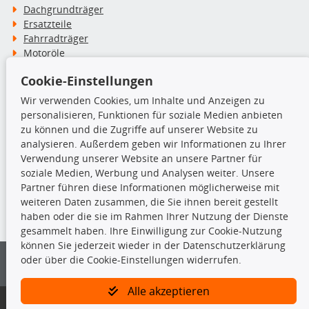
Dachgrundträger
Ersatzteile
Fahrradträger
Motoröle
Pflege- & Wartungsmittel
Cookie-Einstellungen
Schneeketten
Wir verwenden Cookies, um Inhalte und Anzeigen zu
personalisieren, Funktionen für soziale Medien anbieten
TecDoc Inside
zu können und die Zugriffe auf unserer Website zu
analysieren. Außerdem geben wir Informationen zu Ihrer
Verwendung unserer Website an unsere Partner für
soziale Medien, Werbung und Analysen weiter. Unsere
Partner führen diese Informationen möglicherweise mit
Die hier angezeigten Daten insbesondere die gesamte Datenbank dürfen
weiteren Daten zusammen, die Sie ihnen bereit gestellt
nicht kopiert werden.
haben oder die sie im Rahmen Ihrer Nutzung der Dienste
gesammelt haben. Ihre Einwilligung zur Cookie-Nutzung
Es ist zu unterlassen, die Daten oder die gesamte Datenbank ohne
können Sie jederzeit wieder in der Datenschutzerklärung
vorherige Zustimmung von TecDoc zu vervielfältigen, zu verbreiten
oder über die Cookie-Einstellungen widerrufen.
und/oder diese Handlungen durch Dritte ausführen zu lassen. Ein
Zuwiderhandeln stellt eine Urheberrechtsverletzung dar und wird verfolgt.
Alle akzeptieren
Bitte prüfen Sie, ob das über unseren Onlineshop identifizierte Ersatzteil
auch tatsächlich dem gesuchten Ersatzteil entspricht.