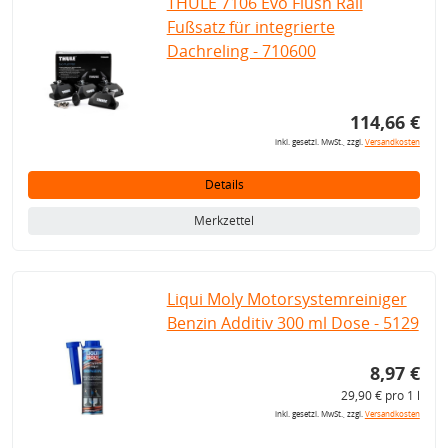
THULE 7106 Evo Flush Rail
Fußsatz für integrierte
Dachreling - 710600
114,66 €
inkl. gesetzl. MwSt., zzgl.
Versandkosten
Details
Merkzettel
Liqui Moly Motorsystemreiniger
Benzin Additiv 300 ml Dose - 5129
8,97 €
29,90 € pro 1 l
inkl. gesetzl. MwSt., zzgl.
Versandkosten