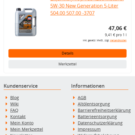
5W-30 New Generation 5-Liter
504.00 507.00 -3707
47,06 €
9,41 € pro 1 l
inkl. gesetzl. MwSt., zzgl.
Versandkosten
Details
Merkzettel
Kundenservice
Informationen
Blog
AGB
Wiki
Altölentsorgung
FAQ
Barrierefreiheitserklärung
Kontakt
Batterieentsorgung
Mein Konto
Datenschutzerklärung
Mein Merkzettel
Impressum