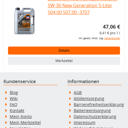
5W-30 New Generation 5-Liter
504.00 507.00 -3707
47,06 €
9,41 € pro 1 l
inkl. gesetzl. MwSt., zzgl.
Versandkosten
Details
Merkzettel
Kundenservice
Informationen
Blog
AGB
Wiki
Altölentsorgung
FAQ
Barrierefreiheitserklärung
Kontakt
Batterieentsorgung
Mein Konto
Datenschutzerklärung
Mein Merkzettel
Impressum