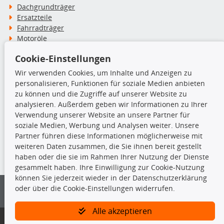
Dachgrundträger
Ersatzteile
Fahrradträger
Motoröle
Pflege- & Wartungsmittel
Cookie-Einstellungen
Schneeketten
Wir verwenden Cookies, um Inhalte und Anzeigen zu
personalisieren, Funktionen für soziale Medien anbieten
TecDoc Inside
zu können und die Zugriffe auf unserer Website zu
analysieren. Außerdem geben wir Informationen zu Ihrer
Verwendung unserer Website an unsere Partner für
soziale Medien, Werbung und Analysen weiter. Unsere
Partner führen diese Informationen möglicherweise mit
Die hier angezeigten Daten insbesondere die gesamte Datenbank dürfen
weiteren Daten zusammen, die Sie ihnen bereit gestellt
nicht kopiert werden.
haben oder die sie im Rahmen Ihrer Nutzung der Dienste
gesammelt haben. Ihre Einwilligung zur Cookie-Nutzung
Es ist zu unterlassen, die Daten oder die gesamte Datenbank ohne
können Sie jederzeit wieder in der Datenschutzerklärung
vorherige Zustimmung von TecDoc zu vervielfältigen, zu verbreiten
oder über die Cookie-Einstellungen widerrufen.
und/oder diese Handlungen durch Dritte ausführen zu lassen. Ein
Zuwiderhandeln stellt eine Urheberrechtsverletzung dar und wird verfolgt.
Alle akzeptieren
Bitte prüfen Sie, ob das über unseren Onlineshop identifizierte Ersatzteil
auch tatsächlich dem gesuchten Ersatzteil entspricht.