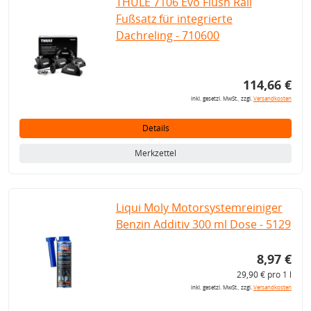
THULE 7106 Evo Flush Rail
Fußsatz für integrierte
Dachreling - 710600
114,66 €
inkl. gesetzl. MwSt., zzgl.
Versandkosten
Details
Merkzettel
Liqui Moly Motorsystemreiniger
Benzin Additiv 300 ml Dose - 5129
8,97 €
29,90 € pro 1 l
inkl. gesetzl. MwSt., zzgl.
Versandkosten