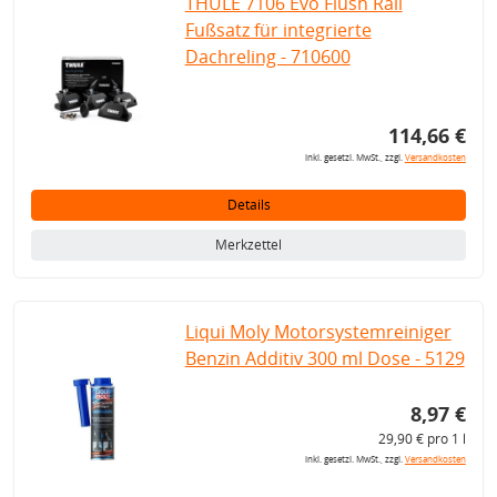
THULE 7106 Evo Flush Rail
Fußsatz für integrierte
Dachreling - 710600
114,66 €
inkl. gesetzl. MwSt., zzgl.
Versandkosten
Details
Merkzettel
Liqui Moly Motorsystemreiniger
Benzin Additiv 300 ml Dose - 5129
8,97 €
29,90 € pro 1 l
inkl. gesetzl. MwSt., zzgl.
Versandkosten