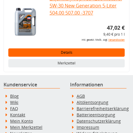
5W-30 New Generation 5-Liter
504.00 507.00 -3707
47,02 €
9,40 € pro 1 l
inkl. gesetzl. MwSt., zzgl.
Versandkosten
Details
Merkzettel
Kundenservice
Informationen
Blog
AGB
Wiki
Altölentsorgung
FAQ
Barrierefreiheitserklärung
Kontakt
Batterieentsorgung
Mein Konto
Datenschutzerklärung
Mein Merkzettel
Impressum