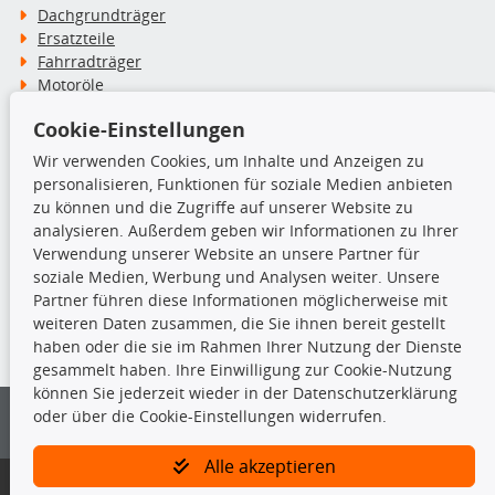
Dachgrundträger
Ersatzteile
Fahrradträger
Motoröle
Pflege- & Wartungsmittel
Cookie-Einstellungen
Schneeketten
Wir verwenden Cookies, um Inhalte und Anzeigen zu
personalisieren, Funktionen für soziale Medien anbieten
TecDoc Inside
zu können und die Zugriffe auf unserer Website zu
analysieren. Außerdem geben wir Informationen zu Ihrer
Verwendung unserer Website an unsere Partner für
soziale Medien, Werbung und Analysen weiter. Unsere
Partner führen diese Informationen möglicherweise mit
Die hier angezeigten Daten insbesondere die gesamte Datenbank dürfen
weiteren Daten zusammen, die Sie ihnen bereit gestellt
nicht kopiert werden.
haben oder die sie im Rahmen Ihrer Nutzung der Dienste
gesammelt haben. Ihre Einwilligung zur Cookie-Nutzung
Es ist zu unterlassen, die Daten oder die gesamte Datenbank ohne
können Sie jederzeit wieder in der Datenschutzerklärung
vorherige Zustimmung von TecDoc zu vervielfältigen, zu verbreiten
oder über die Cookie-Einstellungen widerrufen.
und/oder diese Handlungen durch Dritte ausführen zu lassen. Ein
Zuwiderhandeln stellt eine Urheberrechtsverletzung dar und wird verfolgt.
Alle akzeptieren
Bitte prüfen Sie, ob das über unseren Onlineshop identifizierte Ersatzteil
auch tatsächlich dem gesuchten Ersatzteil entspricht.