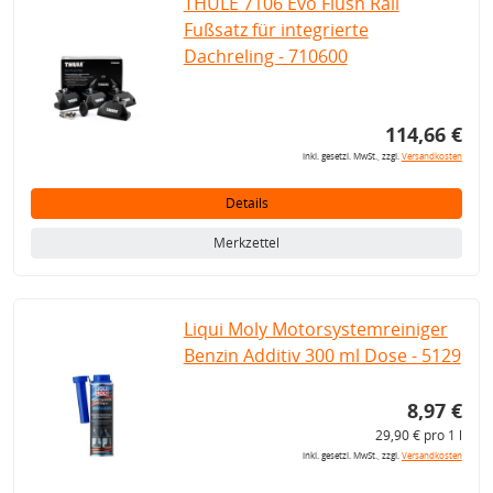
THULE 7106 Evo Flush Rail
Fußsatz für integrierte
Dachreling - 710600
114,66 €
inkl. gesetzl. MwSt., zzgl.
Versandkosten
Details
Merkzettel
Liqui Moly Motorsystemreiniger
Benzin Additiv 300 ml Dose - 5129
8,97 €
29,90 € pro 1 l
inkl. gesetzl. MwSt., zzgl.
Versandkosten