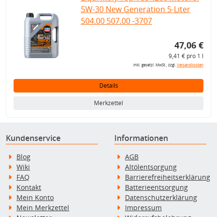
5W-30 New Generation 5-Liter
504.00 507.00 -3707
47,06 €
9,41 € pro 1 l
inkl. gesetzl. MwSt., zzgl.
Versandkosten
Details
Merkzettel
Kundenservice
Informationen
Blog
AGB
Wiki
Altölentsorgung
FAQ
Barrierefreiheitserklärung
Kontakt
Batterieentsorgung
Mein Konto
Datenschutzerklärung
Mein Merkzettel
Impressum