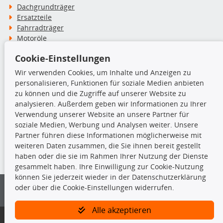
Dachgrundträger
Ersatzteile
Fahrradträger
Motoröle
Pflege- & Wartungsmittel
Cookie-Einstellungen
Schneeketten
Wir verwenden Cookies, um Inhalte und Anzeigen zu
personalisieren, Funktionen für soziale Medien anbieten
TecDoc Inside
zu können und die Zugriffe auf unserer Website zu
analysieren. Außerdem geben wir Informationen zu Ihrer
Verwendung unserer Website an unsere Partner für
soziale Medien, Werbung und Analysen weiter. Unsere
Partner führen diese Informationen möglicherweise mit
Die hier angezeigten Daten insbesondere die gesamte Datenbank dürfen
weiteren Daten zusammen, die Sie ihnen bereit gestellt
nicht kopiert werden.
haben oder die sie im Rahmen Ihrer Nutzung der Dienste
gesammelt haben. Ihre Einwilligung zur Cookie-Nutzung
Es ist zu unterlassen, die Daten oder die gesamte Datenbank ohne
können Sie jederzeit wieder in der Datenschutzerklärung
vorherige Zustimmung von TecDoc zu vervielfältigen, zu verbreiten
oder über die Cookie-Einstellungen widerrufen.
und/oder diese Handlungen durch Dritte ausführen zu lassen. Ein
Zuwiderhandeln stellt eine Urheberrechtsverletzung dar und wird verfolgt.
Alle akzeptieren
Bitte prüfen Sie, ob das über unseren Onlineshop identifizierte Ersatzteil
auch tatsächlich dem gesuchten Ersatzteil entspricht.