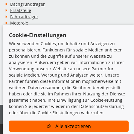
Dachgrundträger
Ersatzteile
Fahrradträger
Motoröle
Pflege- & Wartungsmittel
Cookie-Einstellungen
Schneeketten
Wir verwenden Cookies, um Inhalte und Anzeigen zu
personalisieren, Funktionen für soziale Medien anbieten
TecDoc Inside
zu können und die Zugriffe auf unserer Website zu
analysieren. Außerdem geben wir Informationen zu Ihrer
Verwendung unserer Website an unsere Partner für
soziale Medien, Werbung und Analysen weiter. Unsere
Partner führen diese Informationen möglicherweise mit
Die hier angezeigten Daten insbesondere die gesamte Datenbank dürfen
weiteren Daten zusammen, die Sie ihnen bereit gestellt
nicht kopiert werden.
haben oder die sie im Rahmen Ihrer Nutzung der Dienste
gesammelt haben. Ihre Einwilligung zur Cookie-Nutzung
Es ist zu unterlassen, die Daten oder die gesamte Datenbank ohne
können Sie jederzeit wieder in der Datenschutzerklärung
vorherige Zustimmung von TecDoc zu vervielfältigen, zu verbreiten
oder über die Cookie-Einstellungen widerrufen.
und/oder diese Handlungen durch Dritte ausführen zu lassen. Ein
Zuwiderhandeln stellt eine Urheberrechtsverletzung dar und wird verfolgt.
Alle akzeptieren
Bitte prüfen Sie, ob das über unseren Onlineshop identifizierte Ersatzteil
auch tatsächlich dem gesuchten Ersatzteil entspricht.