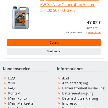
5W-30 New Generation 5-Liter
504.00 507.00 -3707
47,02 €
9,40 € pro 1 l
inkl. gesetzl. MwSt., zzgl.
Versandkosten
Details
Merkzettel
Kundenservice
Informationen
Blog
AGB
Wiki
Altölentsorgung
FAQ
Barrierefreiheitserklärung
Kontakt
Batterieentsorgung
Mein Konto
Datenschutzerklärung
Mein Merkzettel
Impressum