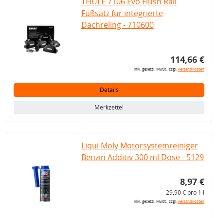
THULE 7106 Evo Flush Rail
Fußsatz für integrierte
Dachreling - 710600
114,66 €
inkl. gesetzl. MwSt., zzgl.
Versandkosten
Details
Merkzettel
Liqui Moly Motorsystemreiniger
Benzin Additiv 300 ml Dose - 5129
8,97 €
29,90 € pro 1 l
inkl. gesetzl. MwSt., zzgl.
Versandkosten