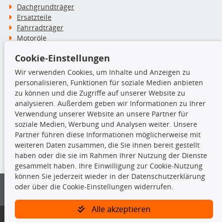
Dachgrundträger
Ersatzteile
Fahrradträger
Motoröle
Pflege- & Wartungsmittel
Cookie-Einstellungen
Schneeketten
Wir verwenden Cookies, um Inhalte und Anzeigen zu
personalisieren, Funktionen für soziale Medien anbieten
TecDoc Inside
zu können und die Zugriffe auf unserer Website zu
analysieren. Außerdem geben wir Informationen zu Ihrer
Verwendung unserer Website an unsere Partner für
soziale Medien, Werbung und Analysen weiter. Unsere
Partner führen diese Informationen möglicherweise mit
Die hier angezeigten Daten insbesondere die gesamte Datenbank dürfen
weiteren Daten zusammen, die Sie ihnen bereit gestellt
nicht kopiert werden.
haben oder die sie im Rahmen Ihrer Nutzung der Dienste
gesammelt haben. Ihre Einwilligung zur Cookie-Nutzung
Es ist zu unterlassen, die Daten oder die gesamte Datenbank ohne
können Sie jederzeit wieder in der Datenschutzerklärung
vorherige Zustimmung von TecDoc zu vervielfältigen, zu verbreiten
oder über die Cookie-Einstellungen widerrufen.
und/oder diese Handlungen durch Dritte ausführen zu lassen. Ein
Zuwiderhandeln stellt eine Urheberrechtsverletzung dar und wird verfolgt.
Alle akzeptieren
Bitte prüfen Sie, ob das über unseren Onlineshop identifizierte Ersatzteil
auch tatsächlich dem gesuchten Ersatzteil entspricht.