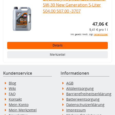
5W-30 New Generation 5-Liter
504.00 507.00 -3707
47,06 €
9,41 € pro 1 l
inkl. gesetzl. MwSt., zzgl.
Versandkosten
Details
Merkzettel
Kundenservice
Informationen
Blog
AGB
Wiki
Altölentsorgung
FAQ
Barrierefreiheitserklärung
Kontakt
Batterieentsorgung
Mein Konto
Datenschutzerklärung
Mein Merkzettel
Impressum