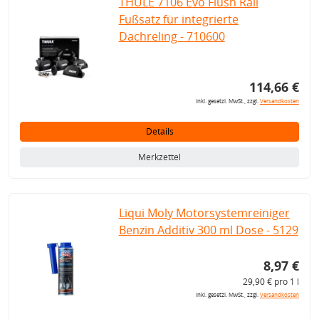
THULE 7106 Evo Flush Rail
Fußsatz für integrierte
Dachreling - 710600
114,66 €
inkl. gesetzl. MwSt., zzgl.
Versandkosten
Details
Merkzettel
Liqui Moly Motorsystemreiniger
Benzin Additiv 300 ml Dose - 5129
8,97 €
29,90 € pro 1 l
inkl. gesetzl. MwSt., zzgl.
Versandkosten