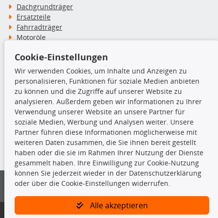
Dachgrundträger
Ersatzteile
Fahrradträger
Motoröle
Pflege- & Wartungsmittel
Cookie-Einstellungen
Schneeketten
Wir verwenden Cookies, um Inhalte und Anzeigen zu
personalisieren, Funktionen für soziale Medien anbieten
TecDoc Inside
zu können und die Zugriffe auf unserer Website zu
analysieren. Außerdem geben wir Informationen zu Ihrer
Verwendung unserer Website an unsere Partner für
soziale Medien, Werbung und Analysen weiter. Unsere
Partner führen diese Informationen möglicherweise mit
Die hier angezeigten Daten insbesondere die gesamte Datenbank dürfen
weiteren Daten zusammen, die Sie ihnen bereit gestellt
nicht kopiert werden.
haben oder die sie im Rahmen Ihrer Nutzung der Dienste
gesammelt haben. Ihre Einwilligung zur Cookie-Nutzung
Es ist zu unterlassen, die Daten oder die gesamte Datenbank ohne
können Sie jederzeit wieder in der Datenschutzerklärung
vorherige Zustimmung von TecDoc zu vervielfältigen, zu verbreiten
oder über die Cookie-Einstellungen widerrufen.
und/oder diese Handlungen durch Dritte ausführen zu lassen. Ein
Zuwiderhandeln stellt eine Urheberrechtsverletzung dar und wird verfolgt.
Alle akzeptieren
Bitte prüfen Sie, ob das über unseren Onlineshop identifizierte Ersatzteil
auch tatsächlich dem gesuchten Ersatzteil entspricht.