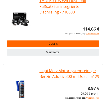
THULE 7106 Evo Flush Rail
Fußsatz für integrierte
Dachreling - 710600
114,66 €
inkl. gesetzl. MwSt., zzgl.
Versandkosten
Details
Merkzettel
Liqui Moly Motorsystemreiniger
Benzin Additiv 300 ml Dose - 5129
8,97 €
29,90 € pro 1 l
inkl. gesetzl. MwSt., zzgl.
Versandkosten