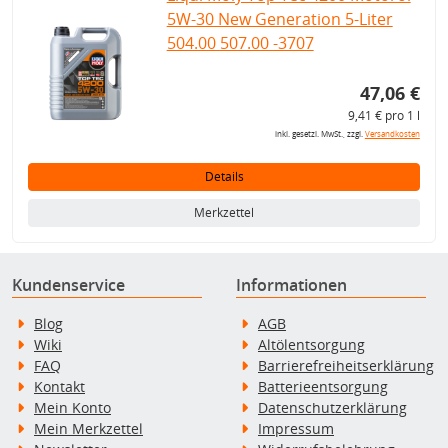
5W-30 New Generation 5-Liter
504.00 507.00 -3707
47,06 €
9,41 € pro 1 l
inkl. gesetzl. MwSt., zzgl.
Versandkosten
Details
Merkzettel
Kundenservice
Informationen
Blog
AGB
Wiki
Altölentsorgung
FAQ
Barrierefreiheitserklärung
Kontakt
Batterieentsorgung
Mein Konto
Datenschutzerklärung
Mein Merkzettel
Impressum