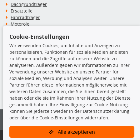
Dachgrundträger
Ersatzteile
Fahrradträger
Motoröle
Pflege- & Wartungsmittel
Cookie-Einstellungen
Schneeketten
Wir verwenden Cookies, um Inhalte und Anzeigen zu
personalisieren, Funktionen für soziale Medien anbieten
TecDoc Inside
zu können und die Zugriffe auf unserer Website zu
analysieren. Außerdem geben wir Informationen zu Ihrer
Verwendung unserer Website an unsere Partner für
soziale Medien, Werbung und Analysen weiter. Unsere
Partner führen diese Informationen möglicherweise mit
Die hier angezeigten Daten insbesondere die gesamte Datenbank dürfen
weiteren Daten zusammen, die Sie ihnen bereit gestellt
nicht kopiert werden.
haben oder die sie im Rahmen Ihrer Nutzung der Dienste
gesammelt haben. Ihre Einwilligung zur Cookie-Nutzung
Es ist zu unterlassen, die Daten oder die gesamte Datenbank ohne
können Sie jederzeit wieder in der Datenschutzerklärung
vorherige Zustimmung von TecDoc zu vervielfältigen, zu verbreiten
oder über die Cookie-Einstellungen widerrufen.
und/oder diese Handlungen durch Dritte ausführen zu lassen. Ein
Zuwiderhandeln stellt eine Urheberrechtsverletzung dar und wird verfolgt.
Alle akzeptieren
Bitte prüfen Sie, ob das über unseren Onlineshop identifizierte Ersatzteil
auch tatsächlich dem gesuchten Ersatzteil entspricht.