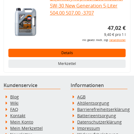
5W-30 New Generation 5-Liter
504.00 507.00 -3707
47,02 €
9,40 € pro 1 l
inkl. gesetzl. MwSt., zzgl.
Versandkosten
Details
Merkzettel
Kundenservice
Informationen
Blog
AGB
Wiki
Altölentsorgung
FAQ
Barrierefreiheitserklärung
Kontakt
Batterieentsorgung
Mein Konto
Datenschutzerklärung
Mein Merkzettel
Impressum