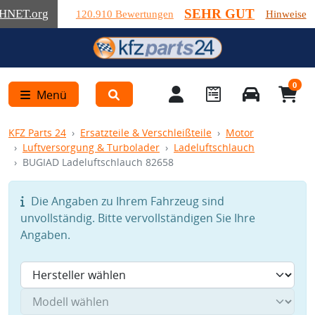
SEHR GUT
HNET
.org
120.910 Bewertungen
Hinweise
0
Menü
KFZ Parts 24
Ersatzteile & Verschleißteile
Motor
Luftversorgung & Turbolader
Ladeluftschlauch
BUGIAD Ladeluftschlauch 82658
Die Angaben zu Ihrem Fahrzeug sind
unvollständig. Bitte vervollständigen Sie Ihre
Angaben.