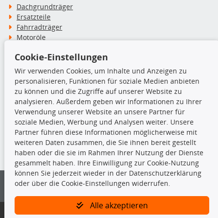
Dachgrundträger
Ersatzteile
Fahrradträger
Motoröle
Pflege- & Wartungsmittel
Cookie-Einstellungen
Schneeketten
Wir verwenden Cookies, um Inhalte und Anzeigen zu
personalisieren, Funktionen für soziale Medien anbieten
TecDoc Inside
zu können und die Zugriffe auf unserer Website zu
analysieren. Außerdem geben wir Informationen zu Ihrer
Verwendung unserer Website an unsere Partner für
soziale Medien, Werbung und Analysen weiter. Unsere
Partner führen diese Informationen möglicherweise mit
Die hier angezeigten Daten insbesondere die gesamte Datenbank dürfen
weiteren Daten zusammen, die Sie ihnen bereit gestellt
nicht kopiert werden.
haben oder die sie im Rahmen Ihrer Nutzung der Dienste
gesammelt haben. Ihre Einwilligung zur Cookie-Nutzung
Es ist zu unterlassen, die Daten oder die gesamte Datenbank ohne
können Sie jederzeit wieder in der Datenschutzerklärung
vorherige Zustimmung von TecDoc zu vervielfältigen, zu verbreiten
oder über die Cookie-Einstellungen widerrufen.
und/oder diese Handlungen durch Dritte ausführen zu lassen. Ein
Zuwiderhandeln stellt eine Urheberrechtsverletzung dar und wird verfolgt.
Alle akzeptieren
Bitte prüfen Sie, ob das über unseren Onlineshop identifizierte Ersatzteil
auch tatsächlich dem gesuchten Ersatzteil entspricht.