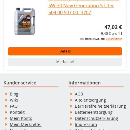
5W-30 New Generation 5-Liter
504.00 507.00 -3707
47,02 €
9,40 € pro 1 l
inkl. gesetzl. MwSt., zzgl.
Versandkosten
Details
Merkzettel
Kundenservice
Informationen
Blog
AGB
Wiki
Altölentsorgung
FAQ
Barrierefreiheitserklärung
Kontakt
Batterieentsorgung
Mein Konto
Datenschutzerklärung
Mein Merkzettel
Impressum