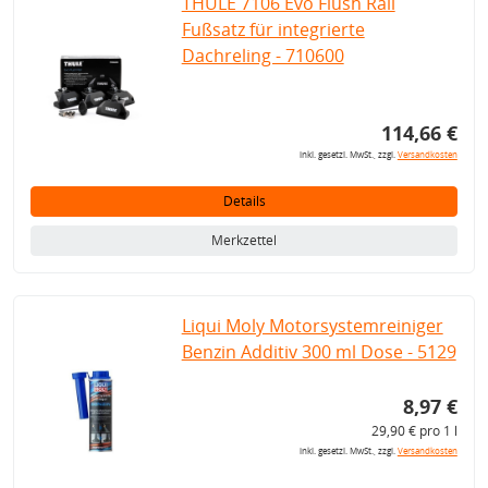
THULE 7106 Evo Flush Rail
Fußsatz für integrierte
Dachreling - 710600
114,66 €
inkl. gesetzl. MwSt., zzgl.
Versandkosten
Details
Merkzettel
Liqui Moly Motorsystemreiniger
Benzin Additiv 300 ml Dose - 5129
8,97 €
29,90 € pro 1 l
inkl. gesetzl. MwSt., zzgl.
Versandkosten