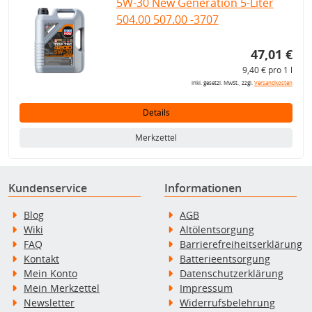
5W-30 New Generation 5-Liter
504.00 507.00 -3707
47,01 €
9,40 € pro 1 l
inkl. gesetzl. MwSt., zzgl.
Versandkosten
Details
Merkzettel
Kundenservice
Informationen
Blog
AGB
Wiki
Altölentsorgung
FAQ
Barrierefreiheitserklärung
Kontakt
Batterieentsorgung
Mein Konto
Datenschutzerklärung
Mein Merkzettel
Impressum
Newsletter
Widerrufsbelehrung