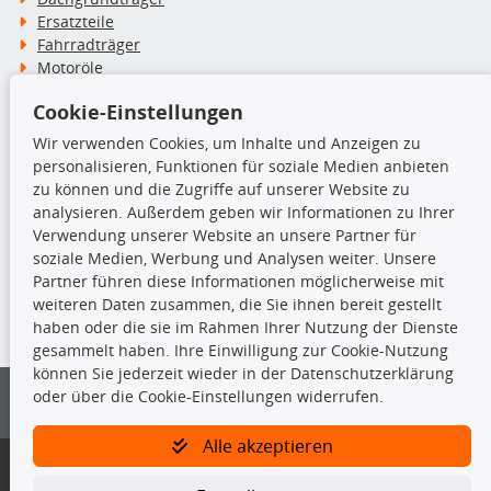
Ersatzteile
Fahrradträger
Motoröle
Pflege- & Wartungsmittel
Cookie-Einstellungen
Schneeketten
Wir verwenden Cookies, um Inhalte und Anzeigen zu
personalisieren, Funktionen für soziale Medien anbieten
TecDoc Inside
zu können und die Zugriffe auf unserer Website zu
analysieren. Außerdem geben wir Informationen zu Ihrer
Verwendung unserer Website an unsere Partner für
soziale Medien, Werbung und Analysen weiter. Unsere
Partner führen diese Informationen möglicherweise mit
Die hier angezeigten Daten insbesondere die gesamte Datenbank dürfen
weiteren Daten zusammen, die Sie ihnen bereit gestellt
nicht kopiert werden.
haben oder die sie im Rahmen Ihrer Nutzung der Dienste
gesammelt haben. Ihre Einwilligung zur Cookie-Nutzung
Es ist zu unterlassen, die Daten oder die gesamte Datenbank ohne
können Sie jederzeit wieder in der Datenschutzerklärung
vorherige Zustimmung von TecDoc zu vervielfältigen, zu verbreiten
oder über die Cookie-Einstellungen widerrufen.
und/oder diese Handlungen durch Dritte ausführen zu lassen. Ein
Zuwiderhandeln stellt eine Urheberrechtsverletzung dar und wird verfolgt.
Alle akzeptieren
Bitte prüfen Sie, ob das über unseren Onlineshop identifizierte Ersatzteil
auch tatsächlich dem gesuchten Ersatzteil entspricht.