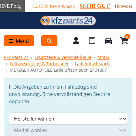
SEHR GUT
HNET
.org
120.910 Bewertungen
Hinweise
0
Menü
KFZ Parts 24
Ersatzteile & Verschleißteile
Motor
Luftversorgung & Turbolader
Ladeluftschlauch
METZGER AUTOTEILE Ladeluftschlauch 2401397
Die Angaben zu Ihrem Fahrzeug sind
unvollständig. Bitte vervollständigen Sie Ihre
Angaben.