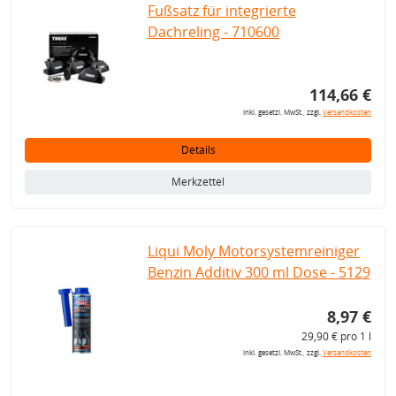
Fußsatz für integrierte
Dachreling - 710600
114,66 €
inkl. gesetzl. MwSt., zzgl.
Versandkosten
Details
Merkzettel
Liqui Moly Motorsystemreiniger
Benzin Additiv 300 ml Dose - 5129
8,97 €
29,90 € pro 1 l
inkl. gesetzl. MwSt., zzgl.
Versandkosten