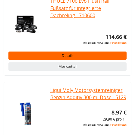
THULE 7106 Evo Flush Rail
Fußsatz für integrierte
Dachreling - 710600
114,66 €
inkl. gesetzl. MwSt., zzgl.
Versandkosten
Details
Merkzettel
Liqui Moly Motorsystemreiniger
Benzin Additiv 300 ml Dose - 5129
8,97 €
29,90 € pro 1 l
inkl. gesetzl. MwSt., zzgl.
Versandkosten