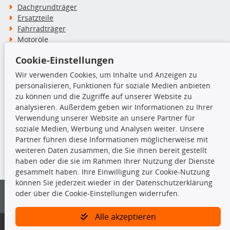
Dachgrundträger
Ersatzteile
Fahrradträger
Motoröle
Pflege- & Wartungsmittel
Cookie-Einstellungen
Schneeketten
Wir verwenden Cookies, um Inhalte und Anzeigen zu
personalisieren, Funktionen für soziale Medien anbieten
TecDoc Inside
zu können und die Zugriffe auf unserer Website zu
analysieren. Außerdem geben wir Informationen zu Ihrer
Verwendung unserer Website an unsere Partner für
soziale Medien, Werbung und Analysen weiter. Unsere
Partner führen diese Informationen möglicherweise mit
Die hier angezeigten Daten insbesondere die gesamte Datenbank dürfen
weiteren Daten zusammen, die Sie ihnen bereit gestellt
nicht kopiert werden.
haben oder die sie im Rahmen Ihrer Nutzung der Dienste
gesammelt haben. Ihre Einwilligung zur Cookie-Nutzung
Es ist zu unterlassen, die Daten oder die gesamte Datenbank ohne
können Sie jederzeit wieder in der Datenschutzerklärung
vorherige Zustimmung von TecDoc zu vervielfältigen, zu verbreiten
oder über die Cookie-Einstellungen widerrufen.
und/oder diese Handlungen durch Dritte ausführen zu lassen. Ein
Zuwiderhandeln stellt eine Urheberrechtsverletzung dar und wird verfolgt.
Alle akzeptieren
Bitte prüfen Sie, ob das über unseren Onlineshop identifizierte Ersatzteil
auch tatsächlich dem gesuchten Ersatzteil entspricht.