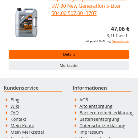
5W-30 New Generation 5-Liter
504.00 507.00 -3707
47,06 €
9,41 € pro 1 l
inkl. gesetzl. MwSt., zzgl.
Versandkosten
Details
Merkzettel
Kundenservice
Informationen
Blog
AGB
Wiki
Altölentsorgung
FAQ
Barrierefreiheitserklärung
Kontakt
Batterieentsorgung
Mein Konto
Datenschutzerklärung
Mein Merkzettel
Impressum