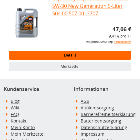
5W-30 New Generation 5-Liter
504.00 507.00 -3707
47,06 €
9,41 € pro 1 l
inkl. gesetzl. MwSt., zzgl.
Versandkosten
Details
Merkzettel
Kundenservice
Informationen
Blog
AGB
Wiki
Altölentsorgung
FAQ
Barrierefreiheitserklärung
Kontakt
Batterieentsorgung
Mein Konto
Datenschutzerklärung
Mein Merkzettel
Impressum