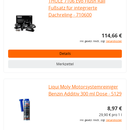
THULE 7106 Evo Flush Rail
Fußsatz für integrierte
Dachreling - 710600
114,66 €
inkl. gesetzl. MwSt., zzgl.
Versandkosten
Details
Merkzettel
Liqui Moly Motorsystemreiniger
Benzin Additiv 300 ml Dose - 5129
8,97 €
29,90 € pro 1 l
inkl. gesetzl. MwSt., zzgl.
Versandkosten