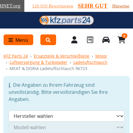
SEHR GUT
HNET
.org
120.910 Bewertungen
Hinweise
0
Menü
KFZ Parts 24
Ersatzteile & Verschleißteile
Motor
Luftversorgung & Turbolader
Ladeluftschlauch
MEAT & DORIA Ladeluftschlauch 96723
Die Angaben zu Ihrem Fahrzeug sind
unvollständig. Bitte vervollständigen Sie Ihre
Angaben.