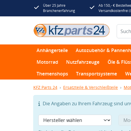
Über 25 Jahre
Ab 150,- € Bestellwe
Branchenerfahrung
Versandkostenfrei 
Anhängerteile
Autozubehör & Pannenhi
Motorrad
Nutzfahrzeuge
Öle & Flüs
Themenshops
Transportsysteme
We
KFZ Parts 24
Ersatzteile & Verschleißteile
Mot
Die Angaben zu Ihrem Fahrzeug sind unvo