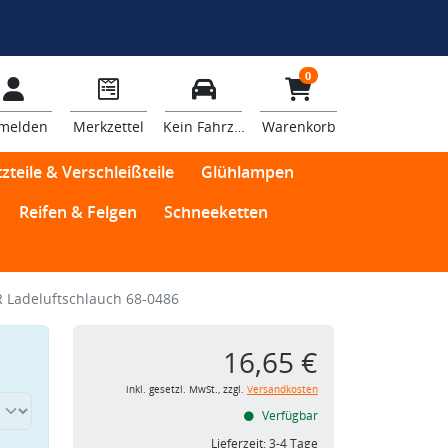
0
melden
Merkzettel
Kein Fahrzeug
Warenkorb
zteile & Verschleißteile
Glühlampen
Reifen & Felgen
Schneeketten
Ladeluftschlauch 68-0486
16,65 €
inkl. gesetzl. MwSt., zzgl.
Versandkosten
Verfügbar
Lieferzeit:
3-4 Tage