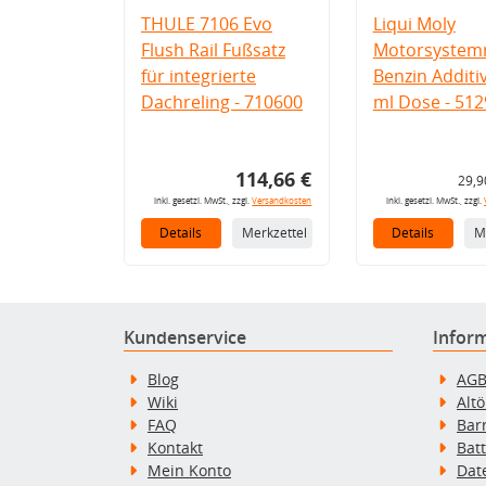
THULE 7106 Evo
Liqui Moly
Flush Rail Fußsatz
Motorsystemr
für integrierte
Benzin Additi
Dachreling - 710600
ml Dose - 512
114,66 €
29,9
inkl. gesetzl. MwSt., zzgl.
Versandkosten
inkl. gesetzl. MwSt., zzgl.
Details
Merkzettel
Details
M
Kundenservice
Infor
Blog
AG
Wiki
Alt
FAQ
Bar
Kontakt
Bat
Mein Konto
Dat