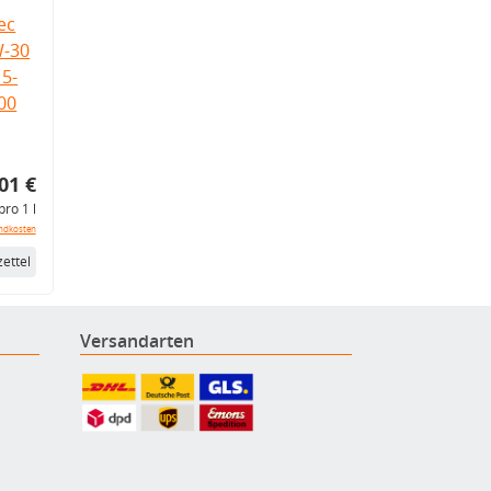
ec
W-30
5-
.00
01 €
pro 1 l
ndkosten
ettel
Versandarten