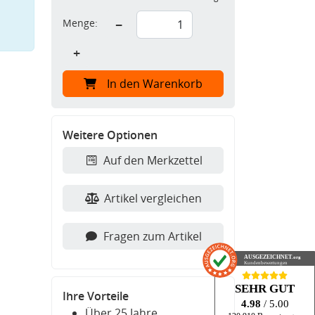
Menge:
−
+
In den Warenkorb
Weitere Optionen
Auf den Merkzettel
Artikel vergleichen
Fragen zum Artikel
AUSGEZEICHNET
.org
Kundenbewertungen
SEHR GUT
Ihre Vorteile
4.98
/ 5.00
Über 25 Jahre