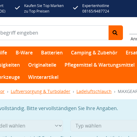
rt
Kaufen Sie Top Marken
Expertenhotline
(DE)
zu Top Preisen
08165/9487724
An
lfe
B-Ware
Batterien
Camping & Zubehör
Ersat
sigkeiten
Originalteile
Pflegemittel & Wartungsmittel
rkzeuge
Winterartikel
or
Luftversorgung & Turbolader
Ladeluftschlauch
MAXGEAR 
llständig. Bitte vervollständigen Sie Ihre Angaben.