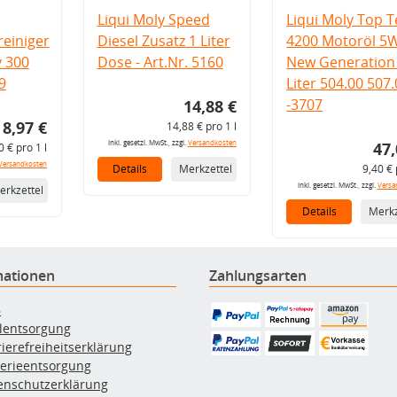
Liqui Moly Speed
Liqui Moly Top T
einiger
Diesel Zusatz 1 Liter
4200 Motoröl 5
v 300
Dose - Art.Nr. 5160
New Generation 
9
Liter 504.00 507
-3707
14,88 €
8,97 €
14,88 € pro 1 l
inkl. gesetzl. MwSt., zzgl.
Versandkosten
47,
0 € pro 1 l
Versandkosten
Details
Merkzettel
9,40 € 
inkl. gesetzl. MwSt., zzgl.
Versa
erkzettel
Details
Merkz
mationen
Zahlungsarten
B
ölentsorgung
rierefreiheitserklärung
terieentsorgung
enschutzerklärung