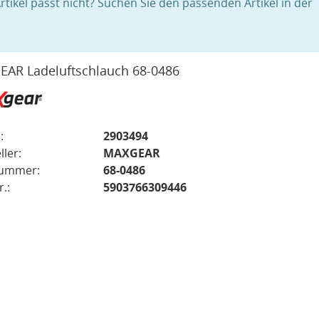
rtikel passt nicht? Suchen Sie den passenden Artikel in der
AR Ladeluftschlauch 68-0486
:
2903494
ller:
MAXGEAR
nummer:
68-0486
.:
5903766309446