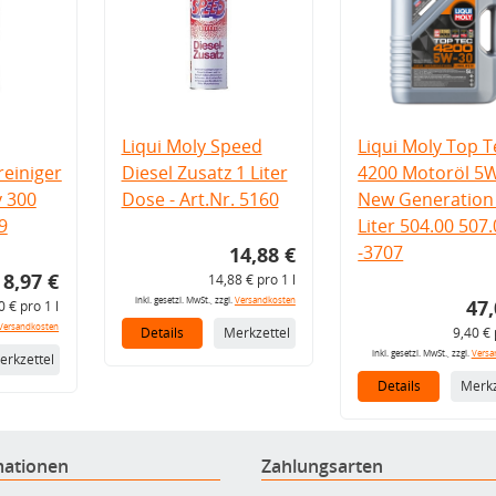
Liqui Moly Speed
Liqui Moly Top T
einiger
Diesel Zusatz 1 Liter
4200 Motoröl 5
v 300
Dose - Art.Nr. 5160
New Generation 
9
Liter 504.00 507
-3707
14,88 €
8,97 €
14,88 € pro 1 l
inkl. gesetzl. MwSt., zzgl.
Versandkosten
47,
0 € pro 1 l
Versandkosten
Details
Merkzettel
9,40 € 
inkl. gesetzl. MwSt., zzgl.
Versa
erkzettel
Details
Merkz
mationen
Zahlungsarten