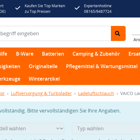
rt
Kaufen Sie Top Marken
Expertenhotline
(DE)
zu Top Preisen
08165/9487724
An
lfe
B-Ware
Batterien
Camping & Zubehör
Ersat
sigkeiten
Originalteile
Pflegemittel & Wartungsmittel
rkzeuge
Winterartikel
or
Luftversorgung & Turbolader
Ladeluftschlauch
VAICO La
llständig. Bitte vervollständigen Sie Ihre Angaben.