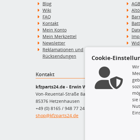
Blog
AG
Wiki
Alt
FAQ
Bar
Kontakt
Bat
Mein Konto
Dat
Mein Merkzettel
Imp
Newsletter
Wid
Reklamationen und
Wid
Rücksendungen
Zah
Cookie-Einstellu
Wir
Med
Kontakt
Top P
geb
Dac
soz
kfzparts24.de - Erwin Weber GmbH
Dac
mög
Von-Reuental-Straße 8a
Ersa
sie
85376 Hetzenhausen
Fah
Nut
+49 (0) 8165 / 948 77 24
Mot
Ein
shop@kfzparts24.de
Pfl
Sch