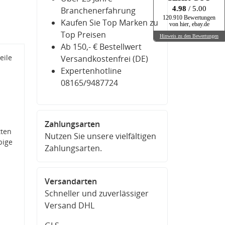
4.98
/ 5.00
Branchenerfahrung
120.910 Bewertungen
Kaufen Sie Top Marken zu
von hier, ebay.de
Top Preisen
Hinweis zu den Bewertungen
Ab 150,- € Bestellwert
eile
Versandkostenfrei (DE)
Expertenhotline
08165/9487724
Zahlungsarten
tten
Nutzen Sie unsere vielfältigen
bige
Zahlungsarten.
Versandarten
Schneller und zuverlässiger
Versand DHL