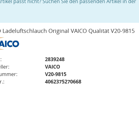
rtikel passt nicht? Suchen Sie den passenden Artikel in der
 Ladeluftschlauch Original VAICO Qualität V20-9815
:
2839248
ller:
VAICO
nummer:
V20-9815
.:
4062375270668