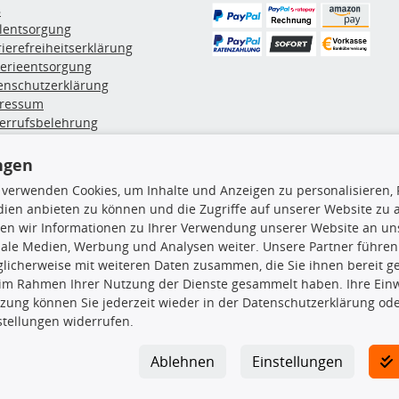
B
ölentsorgung
rierefreiheitserklärung
terieentsorgung
enschutzerklärung
ressum
errufsbelehrung
erruf des Vertrags
lung & Versand
ngen
 verwenden Cookies, um Inhalte und Anzeigen zu personalisieren, 
ien anbieten zu können und die Zugriffe auf unserer Website zu
rodukte
TecDoc Inside
en wir Informationen zu Ihrer Verwendung unserer Website an uns
hboxen
iale Medien, Werbung und Analysen weiter. Unsere Partner führen
hgrundträger
licherweise mit weiteren Daten zusammen, die Sie ihnen bereit ge
tzteile
 im Rahmen Ihrer Nutzung der Dienste gesammelt haben. Ihre Einwi
rradträger
zung können Sie jederzeit wieder in der Datenschutzerklärung ode
Die hier angezeigten Daten insbesond
oröle
stellungen widerrufen.
ege- & Wartungsmittel
Es ist zu unterlassen, die Daten ode
neeketten
TecDoc zu vervielfältigen, zu verbrei
Ablehnen
Einstellungen
lassen. Ein Zuwiderhandeln stellt eine