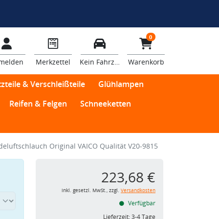
0
melden
Merkzettel
Kein Fahrzeug
Warenkorb
zteile & Verschleißteile
Glühlampen
Reifen & Felgen
Schneeketten
deluftschlauch Original VAICO Qualität V20-9815
223,68 €
inkl. gesetzl. MwSt., zzgl.
Versandkosten
Verfügbar
Lieferzeit:
3-4 Tage