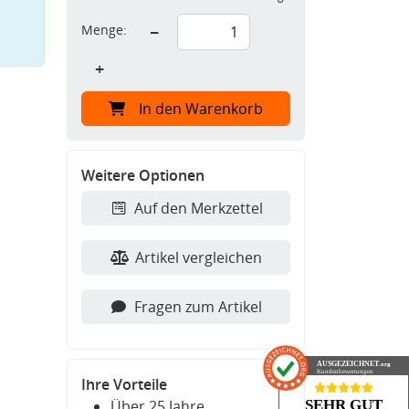
Menge:
−
+
In den Warenkorb
Weitere Optionen
Auf den Merkzettel
Artikel vergleichen
Fragen zum Artikel
AUSGEZEICHNET
.org
Kundenbewertungen
Ihre Vorteile
SEHR GUT
Über 25 Jahre