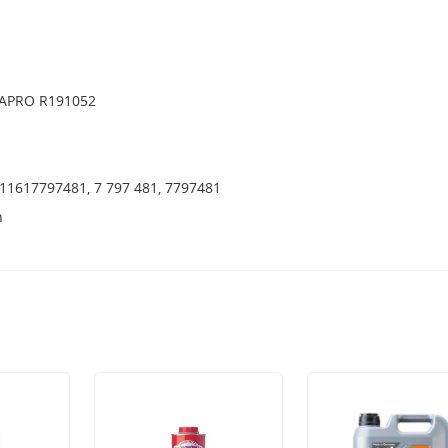
RAPRO R191052
 11617797481, 7 797 481, 7797481
h