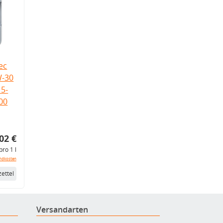
ec
W-30
5-
.00
02 €
pro 1 l
ndkosten
ettel
Versandarten