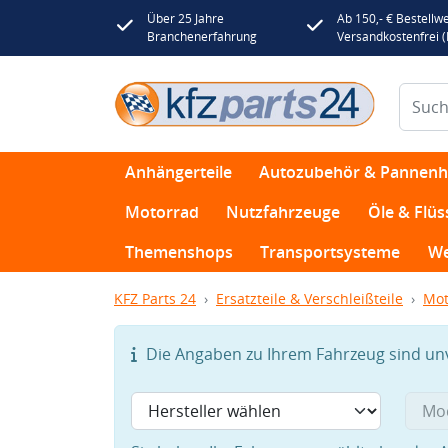
Über 25 Jahre
Ab 150,- € Bestellwe
Branchenerfahrung
Versandkostenfrei 
Anhängerteile
Autozubehör & Pannenhi
Motorrad
Nutzfahrzeuge
Öle & Flüs
Themenshops
Transportsysteme
We
KFZ Parts 24
Ersatzteile & Verschleißteile
Mot
Die Angaben zu Ihrem Fahrzeug sind unvo