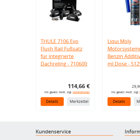
THULE 7106 Evo
Liqui Moly
Flush Rail Fußsatz
Motorsystemr
für integrierte
Benzin Additi
Dachreling - 710600
ml Dose - 512
114,66 €
29,9
inkl. gesetzl. MwSt., zzgl.
Versandkosten
inkl. gesetzl. MwSt., zzgl.
Details
Merkzettel
Details
M
Kundenservice
Infor