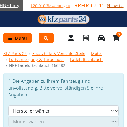
SEHR GUT
HNET
.org
120.910 Bewertungen
Hinweise
0
Menü
KFZ Parts 24
Ersatzteile & Verschleißteile
Motor
Luftversorgung & Turbolader
Ladeluftschlauch
NRF Ladeluftschlauch 166282
Die Angaben zu Ihrem Fahrzeug sind
unvollständig. Bitte vervollständigen Sie Ihre
Angaben.