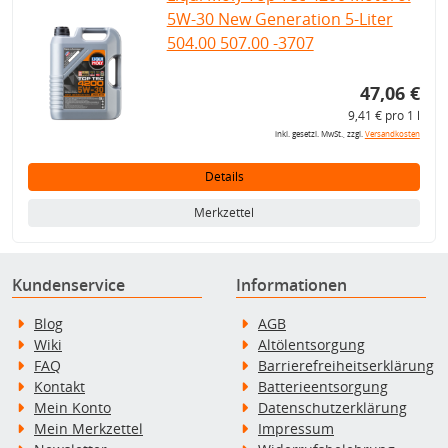
5W-30 New Generation 5-Liter
504.00 507.00 -3707
47,06 €
9,41 € pro 1 l
inkl. gesetzl. MwSt., zzgl.
Versandkosten
Details
Merkzettel
Kundenservice
Informationen
Blog
AGB
Wiki
Altölentsorgung
FAQ
Barrierefreiheitserklärung
Kontakt
Batterieentsorgung
Mein Konto
Datenschutzerklärung
Mein Merkzettel
Impressum