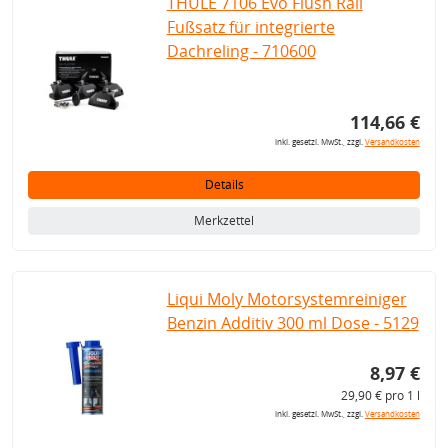
THULE 7106 Evo Flush Rail
Fußsatz für integrierte
Dachreling - 710600
114,66 €
inkl. gesetzl. MwSt., zzgl.
Versandkosten
Details
Merkzettel
Liqui Moly Motorsystemreiniger
Benzin Additiv 300 ml Dose - 5129
8,97 €
29,90 € pro 1 l
inkl. gesetzl. MwSt., zzgl.
Versandkosten