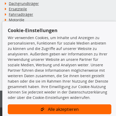
Dachgrundträger
Ersatzteile
Fahrradträger
Motoröle
Pflege- & Wartungsmittel
Cookie-Einstellungen
Schneeketten
Wir verwenden Cookies, um Inhalte und Anzeigen zu
personalisieren, Funktionen für soziale Medien anbieten
TecDoc Inside
zu können und die Zugriffe auf unserer Website zu
analysieren. Außerdem geben wir Informationen zu Ihrer
Verwendung unserer Website an unsere Partner für
soziale Medien, Werbung und Analysen weiter. Unsere
Partner führen diese Informationen möglicherweise mit
Die hier angezeigten Daten insbesondere die gesamte Datenbank dürfen
weiteren Daten zusammen, die Sie ihnen bereit gestellt
nicht kopiert werden.
haben oder die sie im Rahmen Ihrer Nutzung der Dienste
gesammelt haben. Ihre Einwilligung zur Cookie-Nutzung
Es ist zu unterlassen, die Daten oder die gesamte Datenbank ohne
können Sie jederzeit wieder in der Datenschutzerklärung
vorherige Zustimmung von TecDoc zu vervielfältigen, zu verbreiten
oder über die Cookie-Einstellungen widerrufen.
und/oder diese Handlungen durch Dritte ausführen zu lassen. Ein
Zuwiderhandeln stellt eine Urheberrechtsverletzung dar und wird verfolgt.
Alle akzeptieren
Bitte prüfen Sie, ob das über unseren Onlineshop identifizierte Ersatzteil
auch tatsächlich dem gesuchten Ersatzteil entspricht.