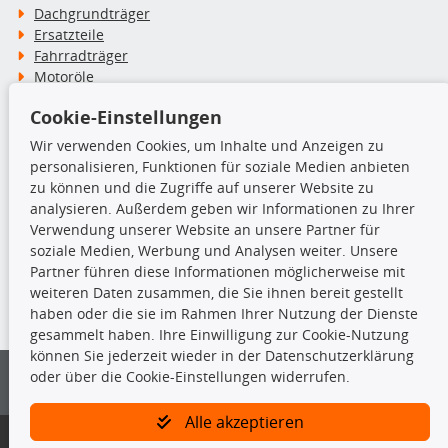
Dachgrundträger
Ersatzteile
Fahrradträger
Motoröle
Pflege- & Wartungsmittel
Cookie-Einstellungen
Schneeketten
Wir verwenden Cookies, um Inhalte und Anzeigen zu
personalisieren, Funktionen für soziale Medien anbieten
TecDoc Inside
zu können und die Zugriffe auf unserer Website zu
analysieren. Außerdem geben wir Informationen zu Ihrer
Verwendung unserer Website an unsere Partner für
soziale Medien, Werbung und Analysen weiter. Unsere
Partner führen diese Informationen möglicherweise mit
Die hier angezeigten Daten insbesondere die gesamte Datenbank dürfen
weiteren Daten zusammen, die Sie ihnen bereit gestellt
nicht kopiert werden.
haben oder die sie im Rahmen Ihrer Nutzung der Dienste
gesammelt haben. Ihre Einwilligung zur Cookie-Nutzung
Es ist zu unterlassen, die Daten oder die gesamte Datenbank ohne
können Sie jederzeit wieder in der Datenschutzerklärung
vorherige Zustimmung von TecDoc zu vervielfältigen, zu verbreiten
oder über die Cookie-Einstellungen widerrufen.
und/oder diese Handlungen durch Dritte ausführen zu lassen. Ein
Zuwiderhandeln stellt eine Urheberrechtsverletzung dar und wird verfolgt.
Alle akzeptieren
Bitte prüfen Sie, ob das über unseren Onlineshop identifizierte Ersatzteil
auch tatsächlich dem gesuchten Ersatzteil entspricht.