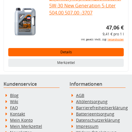
5W-30 New Generation 5-Liter
504.00 507.00 -3707
47,06 €
9,41 € pro 1 l
inkl. gesetzl. MwSt., zzgl.
Versandkosten
Details
Merkzettel
Kundenservice
Informationen
Blog
AGB
Wiki
Altölentsorgung
FAQ
Barrierefreiheitserklärung
Kontakt
Batterieentsorgung
Mein Konto
Datenschutzerklärung
Mein Merkzettel
Impressum