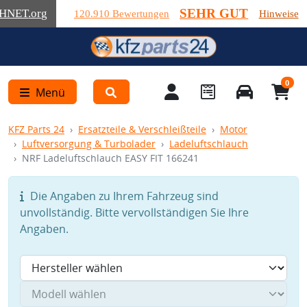
SEHR GUT
HNET
.org
120.910 Bewertungen
Hinweise
0
Menü
KFZ Parts 24
Ersatzteile & Verschleißteile
Motor
Luftversorgung & Turbolader
Ladeluftschlauch
NRF Ladeluftschlauch EASY FIT 166241
Die Angaben zu Ihrem Fahrzeug sind
unvollständig. Bitte vervollständigen Sie Ihre
Angaben.