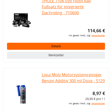
THULE 7106 Evo Flush Rail
Fußsatz für integrierte
Dachreling - 710600
114,66 €
inkl. gesetzl. MwSt., zzgl.
Versandkosten
Details
Merkzettel
Liqui Moly Motorsystemreiniger
Benzin Additiv 300 ml Dose - 5129
8,97 €
29,90 € pro 1 l
inkl. gesetzl. MwSt., zzgl.
Versandkosten